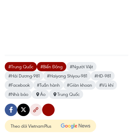
#Trung Quốc
#Biển Đông
#Người Việt
#Hải Dương-981
#Haiyang Shiyou-981
#HD-981
#Facebook
#Tuần hành
#Giàn khoan
#Vũ khí
#Nhà báo
Áo
Trung Quốc
Theo dõi VietnamPlus