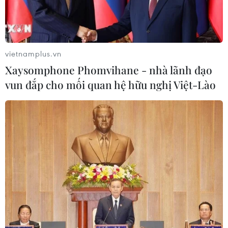
vietnamplus.vn
Xaysomphone Phomvihane - nhà lãnh đạo
vun đắp cho mối quan hệ hữu nghị Việt-Lào
Tây Ninh: Mức độ ô nhiễm sông Vàm Cỏ
Đông được cải thiện đáng kể
11/11/2014 02:15
Tây Ninh đã thực hiện tốt các biện pháp bảo vệ môi
trường, nhất là môi trường nước nên mức độ ô nhiễm
trên sông Vàm Cỏ Đông trong thời gian gần đây được