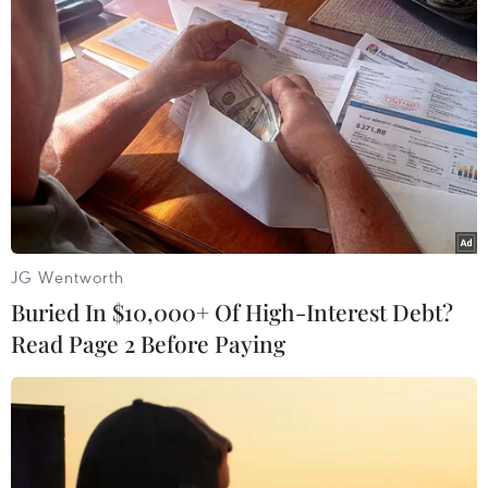
Sẽ di dời KCN Biên Hòa 1 để cứu sông
Đồng Nai
08/07/2013 14:49
Chủ trương di dời khu công nghiệp Biên Hòa 1 để cứu
sông Đồng Nai đã được Thủ tướng Chính phủ và hầu
hết các bộ, ngành chấp thuận.
JG Wentworth
Buried In $10,000+ Of High-Interest Debt?
Read Page 2 Before Paying