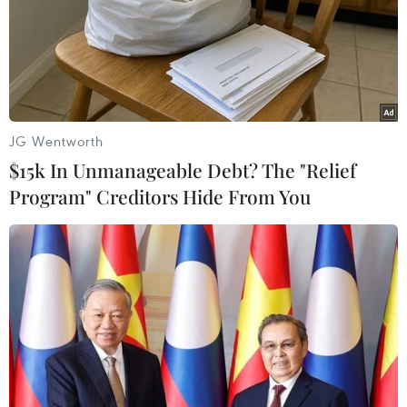
JG Wentworth
$15k In Unmanageable Debt? The "Relief
Nỗ lực cải thiện chất lượng nguồn nước
Program" Creditors Hide From You
sông Vàm Cỏ Đông
07/09/2014 18:28
Tỉnh Tây Ninh đang nỗ lực trong việc đạt mục tiêu hạn
chế dần các yếu tố gây ô nhiễm để trả lại nguồn nước
trong sạch cho con sông Vàm Cỏ Đông vào năm 2020.