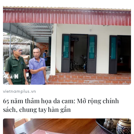
Theo dõi VietnamPlus
TIN LIÊN QUAN
vietnamplus.vn
65 năm thảm họa da cam: Mở rộng chính
sách, chung tay hàn gắn