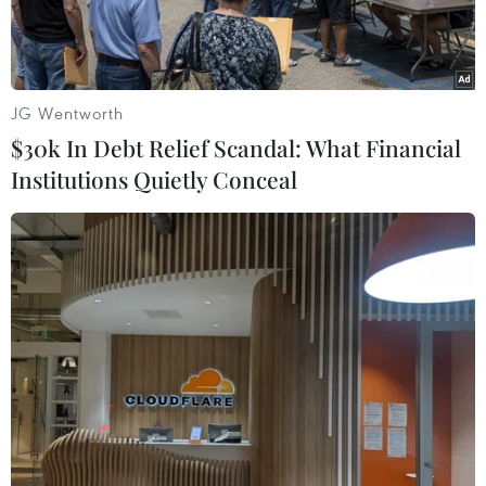
JG Wentworth
$30k In Debt Relief Scandal: What Financial
Institutions Quietly Conceal
Ảnh minh họa. (Nguồn: TTXVN)
Ngày 12/2, ông Ngô Văn Liêm, Phó Chủ tịch Ủy
ban Nhân dân huyện Đăk Tô (Kon Tum) cho biết
Sở Tài Nguyên và Môi trường tỉnh Kon Tum
phối hợp với Phòng Tài Nguyên và Môi trường