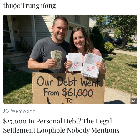
thuộc Trung ương
#Kon Tum
#Mẫu nước sông Pôkô
#Kiểm tra
#Ô nhiễm
#Nhà máy chế biến tinh bột sắn
#Xả thải
#Người trồng càphê
Kon Tum
Quảng Ngãi
JG Wentworth
$25,000 In Personal Debt? The Legal
Settlement Loophole Nobody Mentions