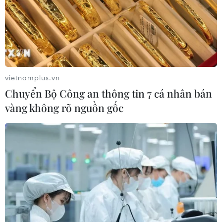
vietnamplus.vn
Chuyển Bộ Công an thông tin 7 cá nhân bán
vàng không rõ nguồn gốc
TIN CÙNG CHUYÊN MỤC
Khủng hoảng nắng nóng đẩy 34 tỉnh
của Pháp vào mức nguy cơ cháy