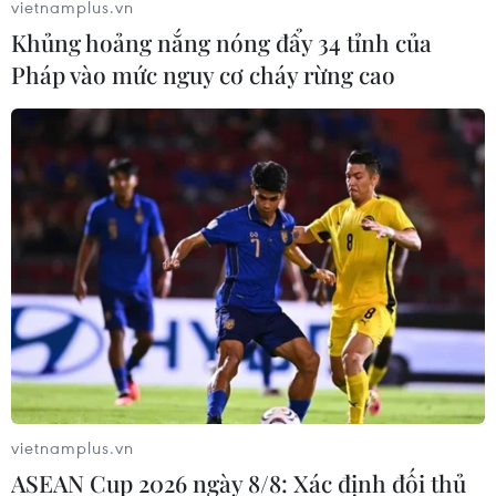
vietnamplus.vn
Liên tiếp trong ba ngày qua, người dân ở 5 thôn trong
Khủng hoảng nắng nóng đẩy 34 tỉnh của
xã Tân Cảnh, huyện Đăk Tô tỉnh Kon Tum phải bơm
Pháp vào mức nguy cơ cháy rừng cao
nước sông Pôkô bị ô nhiễm để tưới cho cây trồng.
vietnamplus.vn
ASEAN Cup 2026 ngày 8/8: Xác định đối thủ