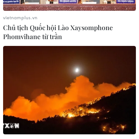
cải thiện rõ rệt.
vietnamplus.vn
Chủ tịch Quốc hội Lào Xaysomphone
Phomvihane từ trần
Kon Tum: Sông Pôkô bị ô nhiễm nặng ảnh
hưởng sản xuất
10/02/2015 04:34