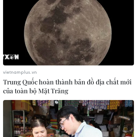
Ông Ngô Thông, quyền Giám đốc Ban Quản lý Đầu tư
và xây dựng Thủy lợi 5, đã bị khởi tố vì thiếu trách
nhiệm quản lý, khai thác vận hành công trình hồ chứa
nước Tả Trạch, gây thiệt hại 315 triệu đồng.
vietnamplus.vn
Trung Quốc hoàn thành bản đồ địa chất mới
của toàn bộ Mặt Trăng