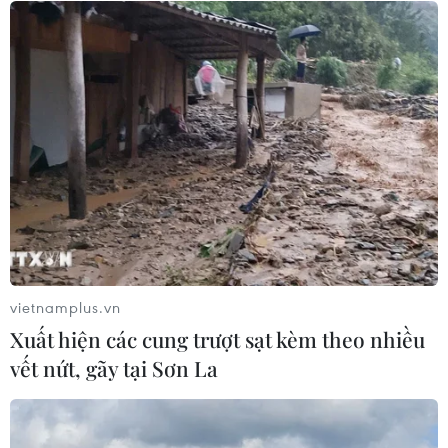
Trung Quốc, cảnh báo mưa lớn trên
diện rộng
06/08/2026 08:36
Mở 1 cửa xả đáy hồ thủy điện Hòa
Bình vào 16 giờ ngày 6/8
06/08/2026 06:28
Quảng Trị: Mùa mưa lũ cận kề,
thường trực nỗi lo bờ sông 'nuốt' đất
vietnamplus.vn
06/08/2026 05:14
Xuất hiện các cung trượt sạt kèm theo nhiều
vết nứt, gãy tại Sơn La
Mưa dông khiến hàng chục
chuyến bay tới Nội Bài không thể hạ