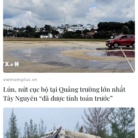
cánh
06/08/2026 04:37
Cảnh báo lũ quét, sạt lở đất ở 8 tỉnh
khu vực Bắc Bộ và Thanh Hóa
06/08/2026 03:47
Xem thêm
vietnamplus.vn
Lún, nứt cục bộ tại Quảng trường lớn nhất
Tây Nguyên “đã được tính toán trước”
CƠ QUAN CHỦ QUẢN: THÔNG TẤN XÃ VIỆT NAM
Tổng Biên tập: TRẦN TIẾN DUẨN