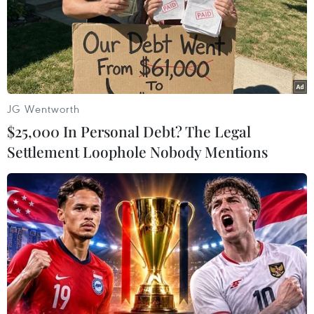
JG Wentworth
$25,000 In Personal Debt? The Legal
Settlement Loophole Nobody Mentions
#hồ thủy lợi Próh
#hồ thủy lợi
#công trình xây dựng
#công trình vi phạm
Lâm Đồng
Theo dõi VietnamPlus