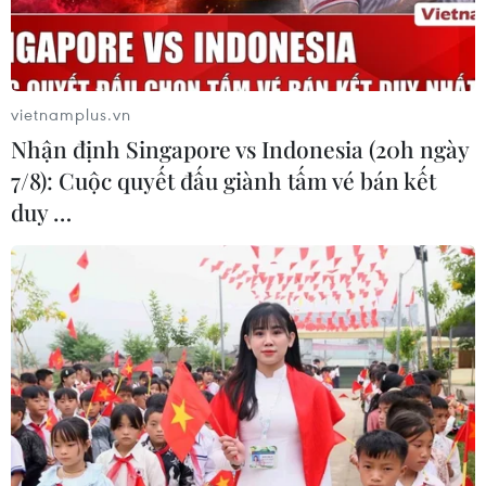
TIN LIÊN QUAN
vietnamplus.vn
Nhận định Singapore vs Indonesia (20h ngày
7/8): Cuộc quyết đấu giành tấm vé bán kết
duy …
Bình Dương: Tìm sinh kế cho hàng chục
hộ dân lòng hồ Dầu Tiếng