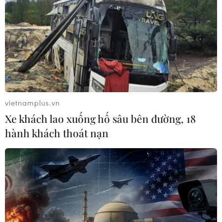
Phó Tổng Biên tập: NGUYỄN THỊ TÁM, KHÚC THANH
THỦY
Sở hữu trí tuệ
Quy định sử dụng
RSS
Hỗ trợ
Ngôn ngữ
TTXVN
vietnamplus.vn
Dịch vụ tin
Quảng cáo
Xe khách lao xuống hố sâu bên đường, 18
Liên hệ
hành khách thoát nạn
Giấy phép số: 1374/GP-BTTTT do Bộ Thông tin và Truyền thông
cấp ngày 11/9/2008.
Quảng cáo: Phó TBT Nguyễn Thị Tám: 093.5958688, Email:
tamvna@gmail.com