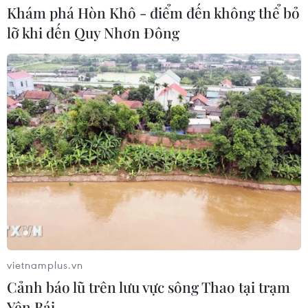
Khám phá Hòn Khô - điểm đến không thể bỏ
lỡ khi đến Quy Nhơn Đông
vietnamplus.vn
TIN CÙNG CHUYÊN MỤC
Cảnh báo lũ trên lưu vực sông Thao tại trạm
Áp thấp nhiệt đới trên vịnh Bắc Bộ sẽ
Yên Bái