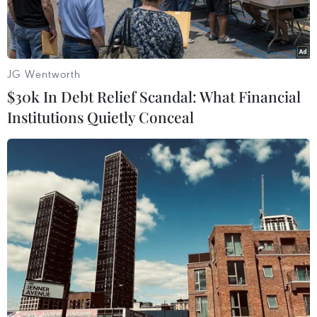
nhiệm.
JG Wentworth
$30k In Debt Relief Scandal: What Financial
Institutions Quietly Conceal
Nhiều căn nhà không phép mọc lên quanh hồ Próh. (Ảnh:
TTXVN)
Ủy ban Nhân dân tỉnh Lâm Đồng ban hành văn
bản số 5123/UBND-TL, ngày 12/7, về việc kiểm