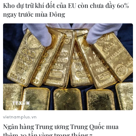
Kho dự trữ khí đốt của EU còn chưa đầy 60%
ngay trước mùa Đông
Lâm Đồng: Hủy hoại mốc giới, xây dựng
không phép ven hồ Próh
06/10/2021 14:20
Chỉ trong thời gian ngắn, những căn nhà ven hồ thủy lợi
Próh ngày trước chỉ là các lán trại chứa nông cụ sản
xuất, giờ đã nâng cấp thành những căn nhà lớn ven hồ,
có lắp cả hệ thống điện gió trên nóc.
vietnamplus.vn
Ngân hàng Trung ương Trung Quốc mua
thêm 20 tấn vàng trong tháng 7