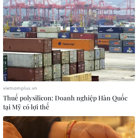
07/08/2026 11:24
Indonesia nỗ lực khống chế cháy
rừng tại Vườn Quốc gia Núi Bromo
07/08/2026 10:56
Thụy Sĩ khó đạt mục tiêu giảm phát
thải khí nhà kính vào năm 2030
vietnamplus.vn
07/08/2026 09:42
Thuế polysilicon: Doanh nghiệp Hàn Quốc
tại Mỹ có lợi thế
Bão Dolphin càn quét các đảo miền
Nam Nhật Bản, sân bay Okinawa
phải đóng cửa