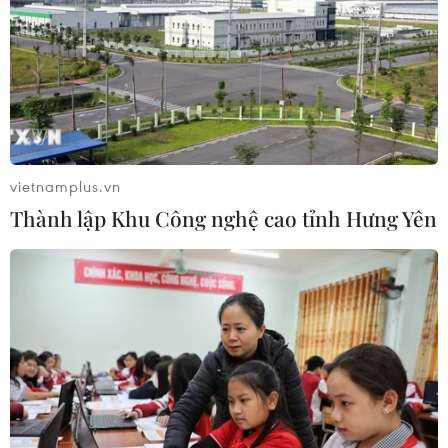
17 giờ ngày 7/8, mở cửa tràn xả mặt
điều tiết hồ chứa thủy điện Lai Châu
07/08/2026 07:28
vietnamplus.vn
Di dời hộ dân bị ảnh hưởng bụi, mùi
Thành lập Khu Công nghệ cao tỉnh Hưng Yên
khét, tiếng ồn từ Trung tâm Điện lực
Vĩnh Tân
07/08/2026 07:10
Hà Nội quyết liệt xử lý các "điểm
nghẽn" úng ngập, môi trường đô thị
07/08/2026 06:51