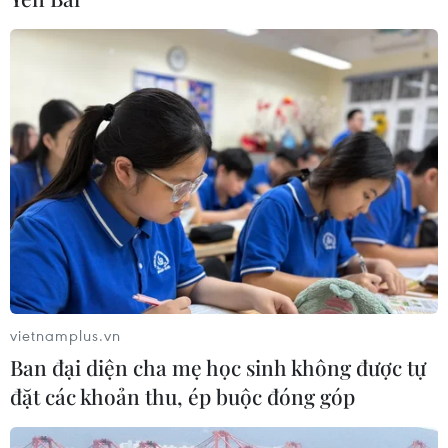
gây ảnh hưởng thế nào tới Việt Nam?
07/08/2026 14:38
Nứt núi, Thanh Hóa sơ tán khẩn cấp
nhiều hộ dân
07/08/2026 13:17
Cảnh báo lũ trên lưu vực sông Thao
tại trạm Yên Bái
07/08/2026 11:51
vietnamplus.vn
Ban đại diện cha mẹ học sinh không được tự
đặt các khoản thu, ép buộc đóng góp
Gỡ khó khăn triển khai dự án trọng
điểm quốc gia hồ Ka Pét