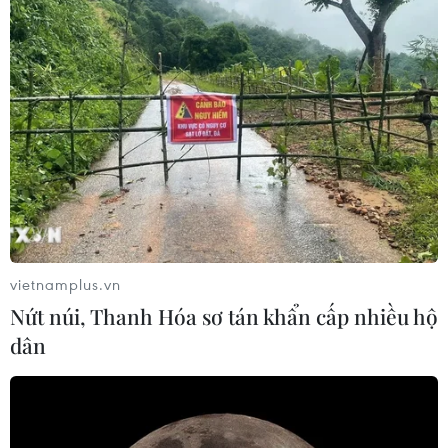
vietnamplus.vn
Nứt núi, Thanh Hóa sơ tán khẩn cấp nhiều hộ
dân
Thừa Thiên-Huế: Khởi tố lãnh đạo quản lý
hồ thủy lợi Tả Trạch
30/11/2021 07:23