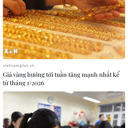
Xem thêm
CƠ QUAN CHỦ QUẢN: THÔNG TẤN XÃ VIỆT NAM
vietnamplus.vn
Tổng Biên tập: TRẦN TIẾN DUẨN
Giá vàng hướng tới tuần tăng mạnh nhất kể
Phó Tổng Biên tập: NGUYỄN THỊ TÁM, KHÚC THANH
từ tháng 1/2026
THỦY
Sở hữu trí tuệ
Quy định sử dụng
RSS
Hỗ trợ
Ngôn ngữ
TTXVN