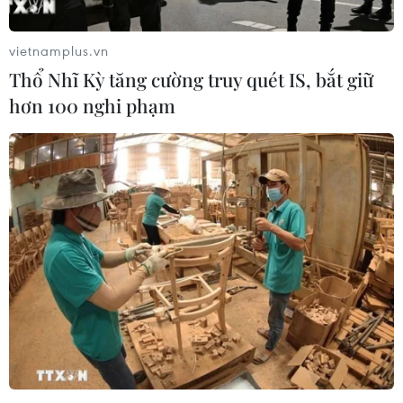
vietnamplus.vn
Thổ Nhĩ Kỳ tăng cường truy quét IS, bắt giữ
hơn 100 nghi phạm
#Châu chấu tre
#Thuốc bảo vệ thực vật
#Phá hoại cây trồng
Lạng Sơn
Theo dõi VietnamPlus