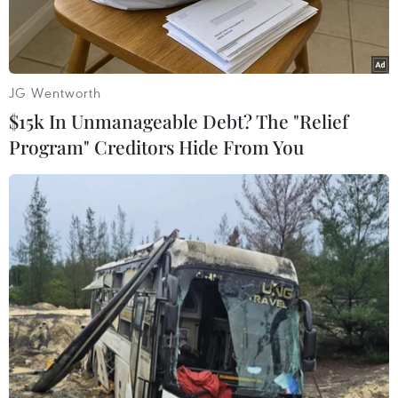
JG Wentworth
$15k In Unmanageable Debt? The "Relief
Program" Creditors Hide From You
Châu chấu tre lưng vàng xuất hiện gây hại cho cây trồng tại xã
Thiện Hòa, huyện Bình Gia, tỉnh Lạng Sơn. (Ảnh: TTXVN phát)
Theo báo cáo nhanh từ các địa phương tại tỉnh
Lạng Sơn, châu chấu tre lưng vàng đã xuất hiện
gây hại trên địa bàn xã Thiện Hoà (huyện Bình