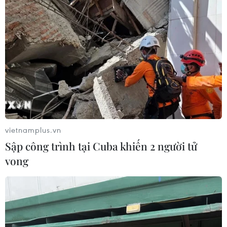
Thụy Sĩ khó đạt mục tiêu giảm phát
thải khí nhà kính vào năm 2030
07/08/2026 09:42
Bão Dolphin càn quét các đảo miền
Nam Nhật Bản, sân bay Okinawa
phải đóng cửa
vietnamplus.vn
07/08/2026 09:10
Sập công trình tại Cuba khiến 2 người tử
vong
Từ ngày 9/8, cảnh báo nắng nóng
diện rộng ở khu vực Bắc Bộ và Trung
Bộ
07/08/2026 08:58