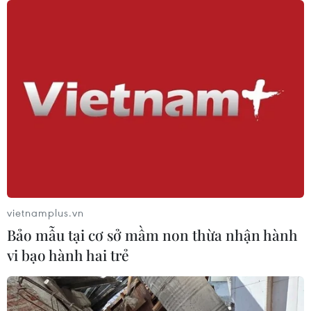
Cảnh báo lũ trên lưu vực sông Thao
tại trạm Yên Bái
07/08/2026 11:51
Gỡ khó khăn triển khai dự án trọng
điểm quốc gia hồ Ka Pét
07/08/2026 11:24
vietnamplus.vn
Bảo mẫu tại cơ sở mầm non thừa nhận hành
Indonesia nỗ lực khống chế cháy
vi bạo hành hai trẻ
rừng tại Vườn Quốc gia Núi Bromo
07/08/2026 10:56