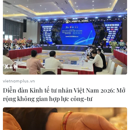
Quảng Trị: Mùa mưa lũ cận kề,
thường trực nỗi lo bờ sông 'nuốt' đất
06/08/2026 05:14
Mưa dông khiến hàng chục
chuyến bay tới Nội Bài không thể hạ
cánh
vietnamplus.vn
06/08/2026 04:37
Diễn đàn Kinh tế tư nhân Việt Nam 2026: Mở
rộng không gian hợp lực công-tư
Cảnh báo lũ quét, sạt lở đất ở 8 tỉnh
khu vực Bắc Bộ và Thanh Hóa
06/08/2026 03:47