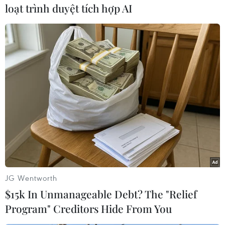
loạt trình duyệt tích hợp AI
#Bộ Giáo dục và Đào tạo
#Quy trình
#Kiểm định
JG Wentworth
#Chất lượng giáo dục
#Đại học
Áo
$15k In Unmanageable Debt? The "Relief
Program" Creditors Hide From You