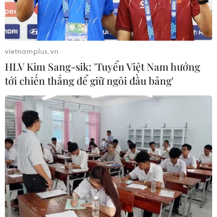
Thực hiện các nhiệm vụ trọng tâm
trong năm học 2026-2027
05/08/2026 13:13
vietnamplus.vn
HLV Kim Sang-sik: 'Tuyển Việt Nam hướng
tới chiến thắng để giữ ngôi đầu bảng'
Thi lại ở Tuyên Quang: Thí
sinh vẫn được xét tuyển đại học theo
nguyện vọng đã đăng ký
05/08/2026 11:02
Thứ trưởng Bộ GD-ĐT: Thi lại không
phải để xóa bỏ trách nhiệm của thí
sinh
05/08/2026 09:19