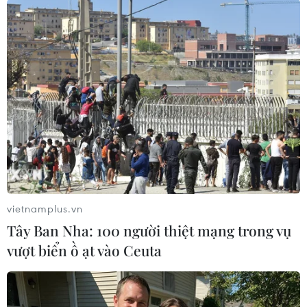
Theo dõi VietnamPlus
TIN CÙNG CHUYÊN MỤC
Vụ chuyên Tuyên Quang: Thu hồi,
hủy bỏ giấy chứng nhận kết quả thi
đã cấp
vietnamplus.vn
06/08/2026 13:55
Tây Ban Nha: 100 người thiệt mạng trong vụ
vượt biển ồ ạt vào Ceuta
Khuyến khích các cơ sở giáo dục đại
học cạnh tranh bằng chất lượng
06/08/2026 13:41