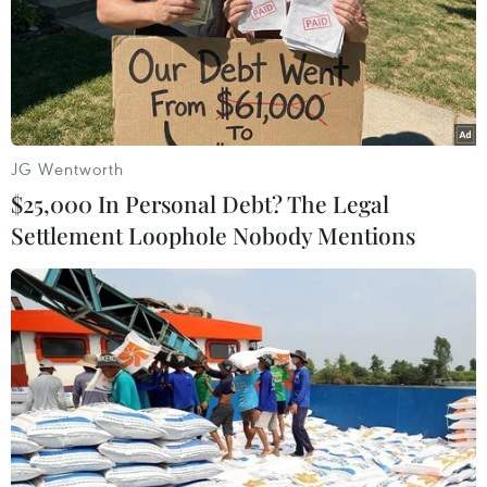
Làng cổ tại Trung Quốc lung
linh trong lễ diễu hành đèn lồng cá
06/08/2026 04:11
Sẵn sàng cho Lễ hội Việt Nam-Hàn
JG Wentworth
Quốc thành phố Đà Nẵng 2026
$25,000 In Personal Debt? The Legal
05/08/2026 07:46
Settlement Loophole Nobody Mentions
"Lễ mừng cơm mới" và chuỗi hoạt
động du lịch "Sắc vàng Di sản" 2026
tại Lào Cai
04/08/2026 14:56
Tuyên Quang: Lễ hội hoa Tam giác