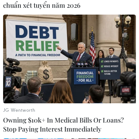
xây dựng công trình:bảo tồn, tôn tạo và phát
chuẩn xét tuyển năm 2026
huy giá trị khu di tích lịch sử Chiến thắng
Xương Giangvới tổng diện tích 37ha. Theo kế
hoạch, năm 2013 giai đoạn 1 chính thức
khởicông và nơi đây sẽ là khu văn hóa tâm linh,
điểm đến của du lịch Bắc Giang./.
Đồng Thúy (TTXVN)
JG Wentworth
Owning $10k+ In Medical Bills Or Loans?
Stop Paying Interest Immediately