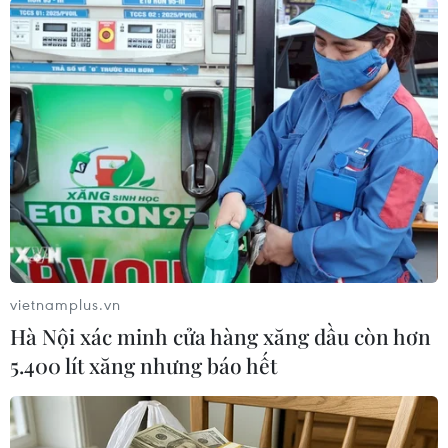
#Bắc Giang
#Lễ hội Xương Giang
#Trận chiến Chi Lăng
#Đại cáo bình Ngô
#Nghĩa sỹ
Theo dõi VietnamPlus
vietnamplus.vn
Hà Nội xác minh cửa hàng xăng dầu còn hơn
5.400 lít xăng nhưng báo hết
TIN CÙNG CHUYÊN MỤC