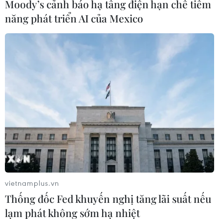
Moody’s cảnh báo hạ tầng điện hạn chế tiềm
năng phát triển AI của Mexico
#Malaysia
#Thái Lan
#ASEAN
#Lũ lụt
#Cứu trợ
Malaysia
Thái Lan
Theo dõi VietnamPlus
vietnamplus.vn
Thống đốc Fed khuyến nghị tăng lãi suất nếu
lạm phát không sớm hạ nhiệt