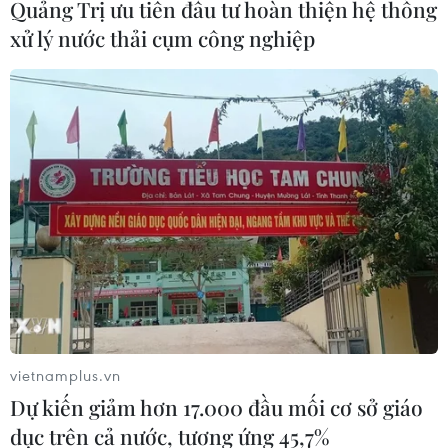
Quảng Trị ưu tiên đầu tư hoàn thiện hệ thống
04/08/2026 22:41
xử lý nước thải cụm công nghiệp
Pháp ghi nhận tháng 7 nóng nhất
trong lịch sử
04/08/2026 15:17
Nguy cơ vỡ đê bao sông Hậu, Cần
Thơ công bố tình huống khẩn cấp
04/08/2026 15:16
Áp thấp nhiệt đới không ảnh hưởng
vietnamplus.vn
đến vùng ven biển và đất liền Việt
Dự kiến giảm hơn 17.000 đầu mối cơ sở giáo
Nam
dục trên cả nước, tương ứng 45,7%