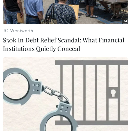
JG Wentworth
$30k In Debt Relief Scandal: What Financial
Institutions Quietly Conceal
Cựu Thủ tướng Malaysia Najib Razak tới tòa án ở Kuala
Lumpur, Malaysia, ngày 2/4/2024. (Ảnh: ANI/TTXVN)
Một tòa án tại Malaysia ngày 27/11 đã ra phán
quyết cho phép hủy các cáo buộc tham nhũng
liên quan đến vụ bê bối Quỹ đầu tư nhà nước