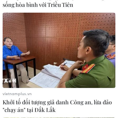
sống hòa bình với Triều Tiên
vietnamplus.vn
Khởi tố đối tượng giả danh Công an, lừa đảo
"chạy án" tại Đắk Lắk