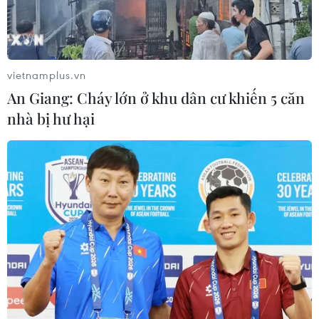
vietnamplus.vn
An Giang: Cháy lớn ở khu dân cư khiến 5 căn
nhà bị hư hại
Bắt đầu xét xử một số bị cáo biển thủ 1,8
tỷ USD từ Quỹ 1MDB của Malaysia
02/04/2024 22:49
Hai đối tượng bị xét xử được cho là đã biển thủ ít nhất
1,8 tỷ USD chuyển từ quỹ 1MDB có liên quan đến một
công ty liên doanh với công ty PetroSaudi, sau đó thực
hiện hành vi “rửa tiền.”