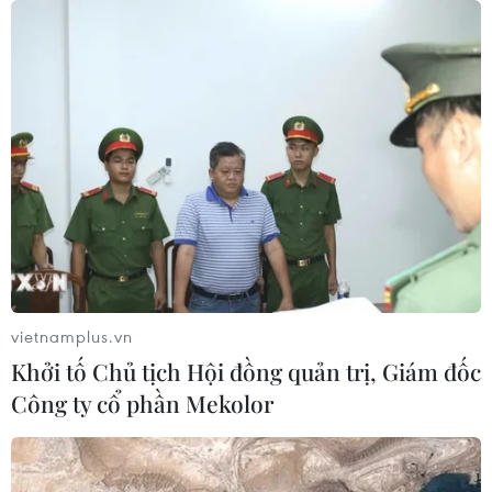
Nam
05/08/2026 07:45
Chủ tịch Quốc hội kiêm Chủ tịch Hạ
viện Vương quốc Thái Lan bắt đầu
thăm Việt Nam
05/08/2026 03:42
Làm sâu sắc hơn quan hệ Đối tác
chiến lược toàn diện Việt Nam-Thái
Lan
vietnamplus.vn
05/08/2026 03:22
Khởi tố Chủ tịch Hội đồng quản trị, Giám đốc
Công ty cổ phần Mekolor
Quan hệ Đối tác chiến
lược toàn diện Việt Nam-Thái Lan
04/08/2026 23:22