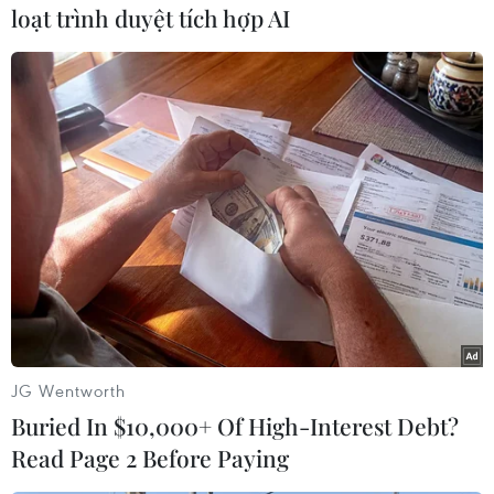
loạt trình duyệt tích hợp AI
#Quỹ 1MDB
#Cáo buộc tham nhũng
#Cựu Thủ tướng Najib Razak
Malaysia
JG Wentworth
Buried In $10,000+ Of High-Interest Debt?
Read Page 2 Before Paying
Theo dõi VietnamPlus