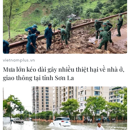
vietnamplus.vn
Mưa lớn kéo dài gây nhiều thiệt hại về nhà ở,
giao thông tại tỉnh Sơn La
TIN CÙNG CHUYÊN MỤC
Kinh nghiệm Đổi mới của Việt Nam
hỗ trợ Lào xây dựng nền kinh tế độc
lập, tự chủ
06/08/2026 15:32