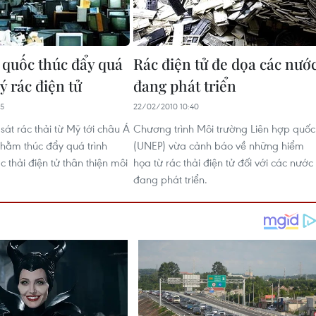
 quốc thúc đẩy quá
Rác điện tử đe dọa các nướ
lý rác điện tử
đang phát triển
45
22/02/2010 10:40
sát rác thải từ Mỹ tới châu Á
Chương trình Môi trường Liên hợp quốc
nhằm thúc đẩy quá trình
(UNEP) vừa cảnh báo về những hiểm
 thải điện tử thân thiện môi
họa từ rác thải điện tử đối với các nước
đang phát triển.