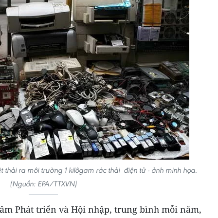
 thải ra môi trường 1 kilôgam rác thải điện tử - ảnh minh họa.
(Nguồn: EPA/TTXVN)
âm Phát triển và Hội nhập, trung bình mỗi năm,