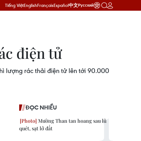
Tiếng Việt
English
Français
Español
中文
Русский
ác điện tử
hì lượng rác thải điện tử lên tới 90.000
ĐỌC NHIỀU
Mường Than tan hoang sau lũ
quét, sạt lở đất