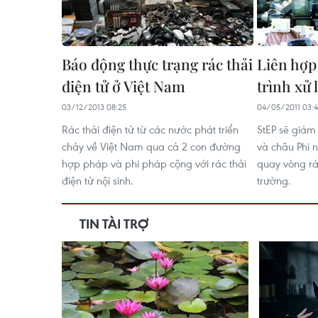
Báo động thực trạng rác thải
Liên hợp
điện tử ở Việt Nam
trình xử 
03/12/2013 08:25
04/05/2011 03:
Rác thải điện tử từ các nước phát triển
StEP sẽ giám 
chảy về Việt Nam qua cả 2 con đường
và châu Phi 
hợp pháp và phi pháp cộng với rác thải
quay vòng rác
điện tử nội sinh.
trường.