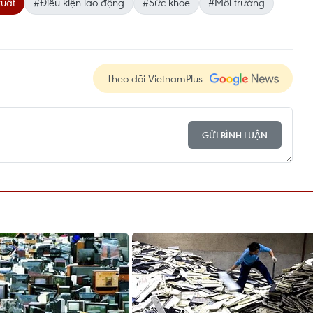
uất
#Điều kiện lao động
#Sức khỏe
#Môi trường
Theo dõi VietnamPlus
GỬI BÌNH LUẬN