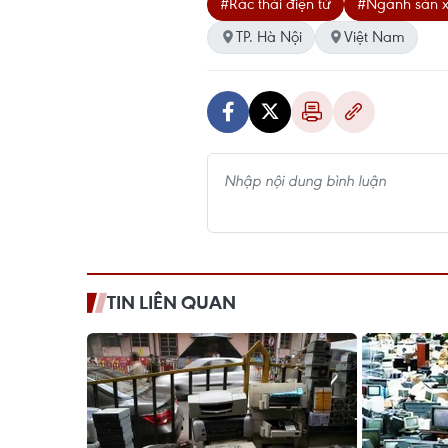
#Rác thải điện tử
#Ngành sản x
TP. Hà Nội
Việt Nam
TIN LIÊN QUAN