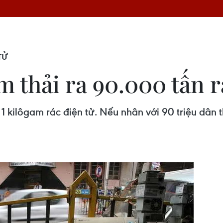
TỬ
 thải ra 90.000 tấn r
1 kilôgam rác điện tử. Nếu nhân với 90 triệu dân t