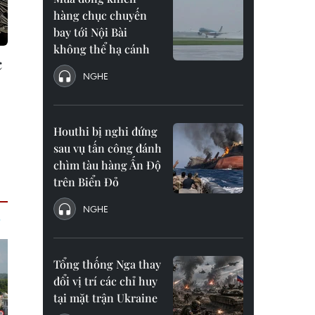
hàng chục chuyến
bay tới Nội Bài
không thể hạ cánh
c
NGHE
Houthi bị nghi đứng
sau vụ tấn công đánh
chìm tàu hàng Ấn Độ
trên Biển Đỏ
NGHE
Tổng thống Nga thay
đổi vị trí các chỉ huy
tại mặt trận Ukraine