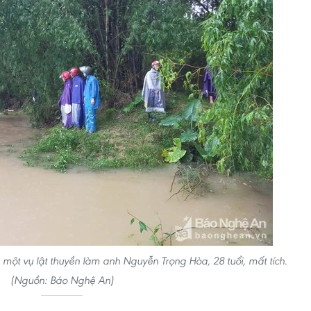
 một vụ lật thuyền làm anh Nguyễn Trọng Hòa, 28 tuổi, mất tích.
(Nguồn: Báo Nghệ An)