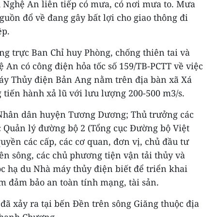
 Nghệ An liên tiếp có mưa, có nơi mưa to. Mưa
uồn đổ về đang gây bất lợi cho giao thông đi
ệp.
g trực Ban Chỉ huy Phòng, chống thiên tai và
 An có công điện hỏa tốc số 159/TB-PCTT về việc
máy Thủy điện Bản Ang nằm trên địa bàn xã Xá
iến hành xả lũ với lưu lượng 200-500 m3/s.
Nhân dân huyện Tương Dương; Thủ trưởng các
c Quản lý đường bộ 2 (Tổng cục Đường bộ Việt
yền các cấp, các cơ quan, đơn vị, chủ đầu tư
rên sông, các chủ phương tiện vận tải thủy và
c hạ du Nhà máy thủy điện biết để triển khai
ằm đảm bảo an toàn tính mạng, tài sản.
 đã xảy ra tại bến Đền trên sông Giăng thuộc địa