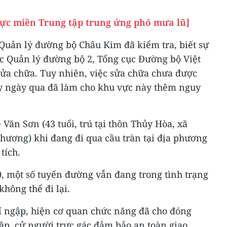
vực miền Trung tập trung ứng phó mưa lũ]
 Quản lý đường bộ Châu Kim đã kiểm tra, biết sự
ục Quản lý đường bộ 2, Tổng cục Đường bộ Việt
ửa chữa. Tuy nhiên, việc sửa chữa chưa được
y ngày qua đã làm cho khu vực này thêm nguy
Văn Sơn (43 tuổi, trú tại thôn Thủy Hòa, xã
ương) khi đang đi qua cầu tràn tại địa phương
tích.
0, một số tuyến đường vẫn đang trong tình trạng
không thể đi lại.
rí ngập, hiện cơ quan chức năng đã cho đóng
ập, cử người trực gác đảm bảo an toàn giao