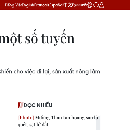
Tiếng Việt
English
Français
Español
中文
Русский
 một số tuyến
hiến cho việc đi lại, sản xuất nông lâm
ĐỌC NHIỀU
Mường Than tan hoang sau lũ
quét, sạt lở đất