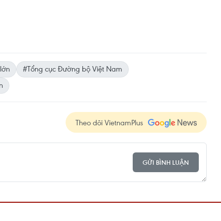
lớn
#Tổng cục Đường bộ Việt Nam
n
Theo dõi VietnamPlus
GỬI BÌNH LUẬN