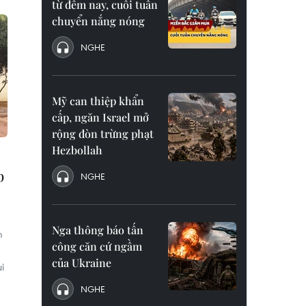
từ đêm nay, cuối tuần
chuyển nắng nóng
NGHE
Mỹ can thiệp khẩn
cấp, ngăn Israel mở
rộng đòn trừng phạt
Hezbollah
p
NGHE
Nga thông báo tấn
m
công căn cứ ngầm
của Ukraine
i
NGHE