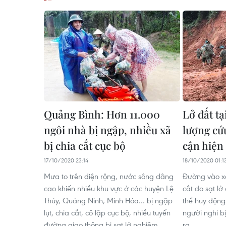
Quảng Bình: Hơn 11.000
Lở đất tạ
ngôi nhà bị ngập, nhiều xã
lượng cứu
bị chia cắt cục bộ
cận hiện
17/10/2020 23:14
18/10/2020 01:1
Mưa to trên diện rộng, nước sông dâng
Đường vào x
cao khiến nhiều khu vực ở các huyện Lệ
cắt do sạt lở 
Thủy, Quảng Ninh, Minh Hóa… bị ngập
thể huy độn
lụt, chia cắt, cô lập cục bộ, nhiều tuyến
người nghi bị
đường giao thông bị sạt lở nghiêm
ra.