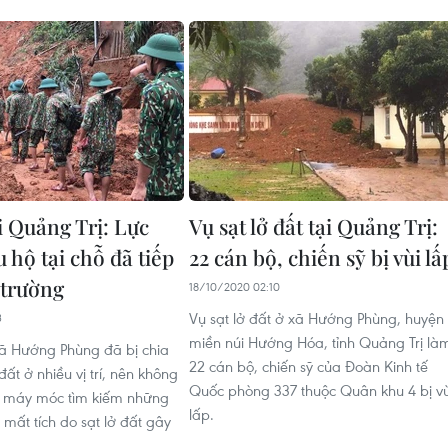
i Quảng Trị: Lực
Vụ sạt lở đất tại Quảng Trị:
 hộ tại chỗ đã tiếp
22 cán bộ, chiến sỹ bị vùi lấ
 trường
18/10/2020 02:10
Vụ sạt lở đất ở xã Hướng Phùng, huyện
3
miền núi Hướng Hóa, tỉnh Quảng Trị là
ã Hướng Phùng đã bị chia
22 cán bộ, chiến sỹ của Đoàn Kinh tế
đất ở nhiều vị trí, nên không
Quốc phòng 337 thuộc Quân khu 4 bị vù
g máy móc tìm kiếm những
lấp.
 mất tích do sạt lở đất gây