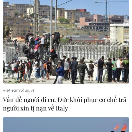
vietnamplus.vn
Vấn đề người di cư: Đức khôi phục cơ chế trả
người xin tị nạn về Italy