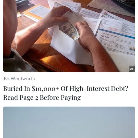
đồng Nghị viện Tổ chức An ninh và Hợp tác châu Âu
(OSCE) tại thủ đô Vienne của Áo.
JG Wentworth
Buried In $10,000+ Of High-Interest Debt?
Read Page 2 Before Paying
Ukraine thông qua biện pháp khẩn đối
phó với "mối đe dọa từ Nga"