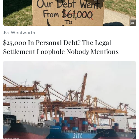
quyết cuộc xung đột ở miền Đông Ukraine.
JG Wentworth
$25,000 In Personal Debt? The Legal
Settlement Loophole Nobody Mentions
Ngoại trưởng Mỹ John Kerry. (Nguồn: AP)
Ngày 21/2, Ngoại trưởng Mỹ John Kerry cho biết