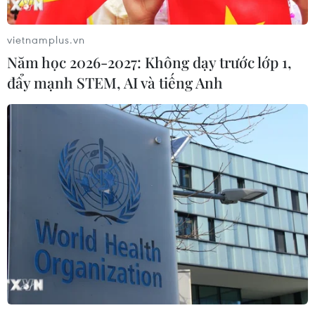
vietnamplus.vn
Năm học 2026-2027: Không dạy trước lớp 1,
đẩy mạnh STEM, AI và tiếng Anh
Ngoại trưởng Ukraine ủng hộ phái bộ gìn
giữ hòa bình tại Donbass
21/02/2015 14:04
TASS đưa tin, ngày 21/2, Ngoại trưởng Ukraine Pavel
Klimkin đã tuyên bố ủng hộ một phái bộ gìn giữ hòa
bình ở nước này, trong đó có thể có sự tham gia của
Đức.