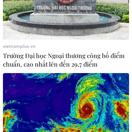
vietnamplus.vn
Trường Đại học Ngoại thương công bố điểm
chuẩn, cao nhất lên đến 29,7 điểm
TIN CÙNG CHUYÊN MỤC
WHO lên tiếng sau vụ phá hủy kho
vật tư y tế tại Ukraine
09/08/2026 15:11
Cơ hội và bài toán chính sách cho
Việt Nam từ chiến lược bán dẫn của