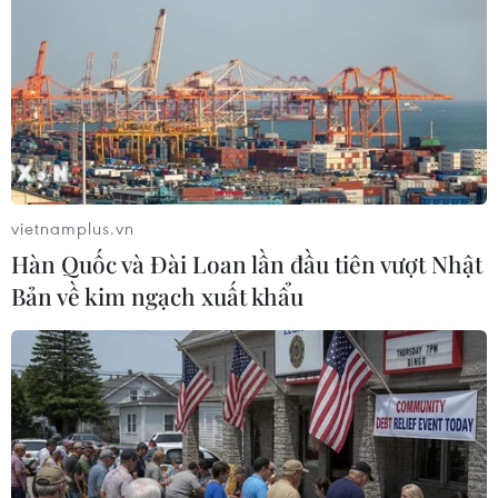
21/02/2015 10:57
Tổng thống Ukraine Petro Poroshenko đã ký thông qua
quyết định của Hội đồng An ninh và Quốc phòng
Ukraine (NSDC) về các biện pháp khẩn cấp để đối phó
với “mối đe dọa Nga."
vietnamplus.vn
Hàn Quốc và Đài Loan lần đầu tiên vượt Nhật
Bản về kim ngạch xuất khẩu