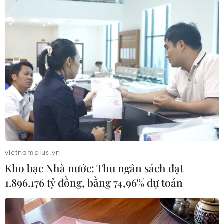
vietnamplus.vn
#Peru
#hỏa hoạn
#sinh viên
#Huancane
Kho bạc Nhà nước: Thu ngân sách đạt
#cháy nhà hàng
#an toàn cháy nổ
#địa phương
1.896.176 tỷ đồng, bằng 74,96% dự toán
Peru