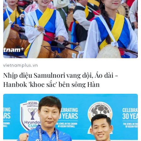
vietnamplus.vn
Nhịp điệu Samulnori vang dội, Áo dài -
Hanbok 'khoe sắc' bên sông Hàn
TIN CÙNG CHUYÊN MỤC
Tổng thống Mỹ Donald Trump nói
còn quá sớm để bàn về người kế
nhiệm
07/08/2026 06:29