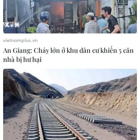
Mỹ trục xuất gần 1,5 triệu người nhập
cư trái phép trong 12 tháng
04/08/2026 22:43
vietnamplus.vn
An Giang: Cháy lớn ở khu dân cư khiến 5 căn
Động đất tại Venezuela: Số người
nhà bị hư hại
thiệt mạng đã tăng lên hơn 6.000
người
04/08/2026 10:17
Thượng viện Mỹ đạt bước tiến quan
trọng để tránh nguy cơ chính phủ
phải đóng cửa
04/08/2026 07:04