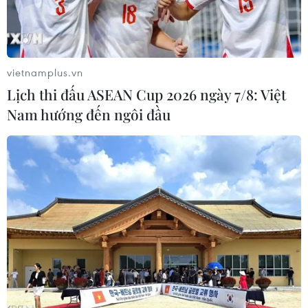
vietnamplus.vn
Lịch thi đấu ASEAN Cup 2026 ngày 7/8: Việt
Nam hướng đến ngôi đầu
Thành phố Hồ Chí Minh: Cháy nhà trong
hẻm làm bé gái 8 tuổi tử vong
02/12/2025 07:58
Ngày 2/12, trên địa bàn xã Vĩnh Lộc, Thành phố Hồ Chí
Minh, xảy ra vụ hỏa hoạn tại ngôi nhà nằm trong hẻm
đường Liên ấp 2-6 khiến một bé gái 8 tuổi tử vong, 3
người khác bị thương.