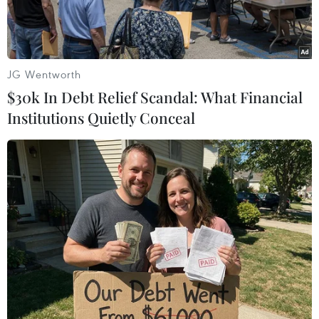
JG Wentworth
$30k In Debt Relief Scandal: What Financial
Institutions Quietly Conceal
Cảnh sát và người dân cố gắng dập tắt đám cháy tại một nhà
hàng ở thị trấn Huancane của Peru khiến 10 học sinh thiệt
mạng. (Nguồn: Yahoo News)
Sáng 5/12 theo giờ Hà Nội, hỏa hoạn nghiêm
trọng đã xảy ra tại một nhà hàng ở thành phố