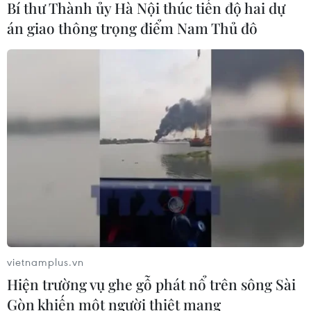
Bí thư Thành ủy Hà Nội thúc tiến độ hai dự
án giao thông trọng điểm Nam Thủ đô
CƠ QUAN CHỦ QUẢN: THÔNG TẤN XÃ VIỆT NAM
Tổng Biên tập: TRẦN TIẾN DUẨN
Phó Tổng Biên tập: NGUYỄN THỊ TÁM, KHÚC THANH
THỦY
Sở hữu trí tuệ
Quy định sử dụng
RSS
Hỗ trợ
Ngôn ngữ
TTXVN
vietnamplus.vn
Hiện trường vụ ghe gỗ phát nổ trên sông Sài
Dịch vụ tin
Quảng cáo
Gòn khiến một người thiệt mạng
Liên hệ