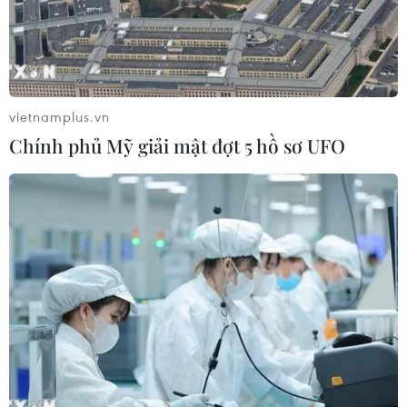
Chủ tịch Quốc hội Trần Thanh Mẫn
tiếp Đại sứ Hoa Kỳ Jennifer Wicks
06/08/2026 13:43
vietnamplus.vn
Chính phủ Mỹ giải mật đợt 5 hồ sơ UFO
Tổng thống Trump bác tin Mỹ thiếu
hụt vũ khí vì chiến dịch Trung Đông
06/08/2026 09:40
Mỹ điều tra sự cố hàng không liên
quan đến trực thăng chở Tổng thống
Trump
06/08/2026 04:38