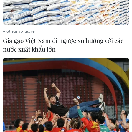
súng tại một cơ sở sản xuất ở phía Bắc bang Maryland
của Mỹ ngày 9/6.
vietnamplus.vn
Giá gạo Việt Nam đi ngược xu hướng với các
nước xuất khẩu lớn
Mỹ: Các thượng nghị sỹ thống nhất khuôn