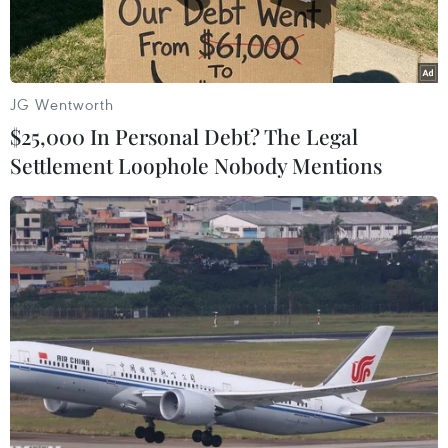
JG Wentworth
$25,000 In Personal Debt? The Legal
Settlement Loophole Nobody Mentions
Cảnh sát phong tỏa nhà ga Muni Forest Hill nơi xảy ra vụ nổ
súng. (Nguồn: abcnews.go.com)
Ít nhất 1 người thiệt mạng và 1 người bị thương
sau vụ nổ súng xảy ra ngày 22/6 bên trong một
đoàn tàu ở San Francisco, Mỹ.
Cảnh sát San Francisco đã nhận được thông tin