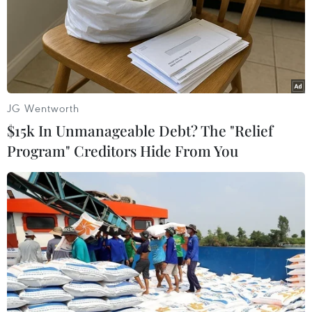
JG Wentworth
$15k In Unmanageable Debt? The "Relief
Program" Creditors Hide From You
Lại xảy ra nổ súng làm nhiều người thiệt
mạng tại Mỹ
10/06/2022 00:41
Ít nhất 3 người đã thiệt mạng và 1 người khác bị thương
sau khi một đối tượng là nam giới đã thực hiện vụ xả