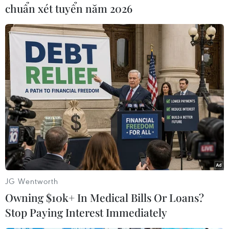
bảo an toàn cho người dân./.
chuẩn xét tuyển năm 2026
(TTXVN/Vietnam+)
JG Wentworth
Owning $10k+ In Medical Bills Or Loans?
Stop Paying Interest Immediately
#nổ súng
#ga Muni Forest Hill
#nhà ga Castro
#súng đạn
#xả súng
Mỹ