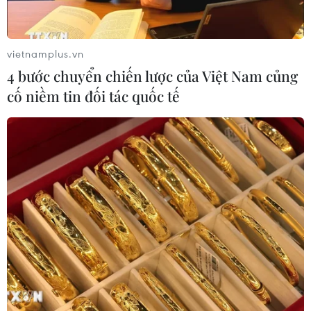
vietnamplus.vn
TIN CÙNG CHUYÊN MỤC
4 bước chuyển chiến lược của Việt Nam củng
cố niềm tin đối tác quốc tế
Chiến dịch siết nhập cư của Mỹ tăng
tốc, ICE bắt giữ 51.000 người
09/08/2026 06:56
Bạn bè Canada chia sẻ về giá trị độc
lập, tự chủ của Việt Nam
09/08/2026 05:13
Người từng là luật sư riêng của Tổng