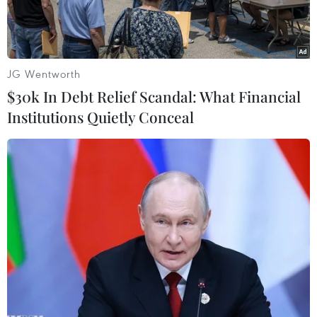
JG Wentworth
$30k In Debt Relief Scandal: What Financial
Institutions Quietly Conceal
Binh sỹ Mỹ tại một căn cứ của liên quân ở ngoại ô thị trấn Ras
al-Ain, tỉnh Hasakeh, Syria. (Ảnh: AFP/TTXVN)
Hãng thông tấn nhà nước Syria (SANA) đưa tin
ngày 8/1, binh sỹ Mỹ đã rút khỏi 2 căn cứ quân
sự ở tỉnh Hasakah, Đông Bắc Syria, sau các vụ
tấn công trả đũa của Iran nhằm vào các căn cứ
quân sự Mỹ ở Iraq.