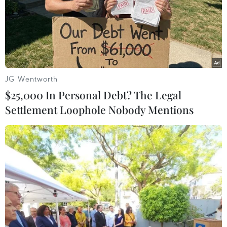
cuộc tấn công tên lửa nữa.
JG Wentworth
$25,000 In Personal Debt? The Legal
Settlement Loophole Nobody Mentions
Iran cảnh báo Mỹ 'không đáp trả' vụ tấn
công tên lửa ở Iraq