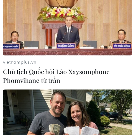
vietnamplus.vn
Chủ tịch Quốc hội Lào Xaysomphone
Phomvihane từ trần
Các lực lượng Mỹ tại Syria đặt trong tình
trạng cảnh giác cao độ
08/01/2020 00:58
Các lực lượng Mỹ tại miền Đông Syria dọc biên giới với
Iraq được đặt trong tình trạng cảnh giác cao độ sau khi
Iran cảnh báo có khả năng sẽ thực hiện thêm nhiều