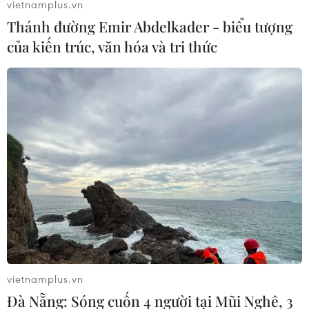
vietnamplus.vn
Thánh đường Emir Abdelkader - biểu tượng
của kiến trúc, văn hóa và tri thức
Tổng thống Mỹ Trump muốn giảm căng
thẳng và không dùng vũ lực với Iran
08/01/2020 23:28
Trong bài phát biểu tại Nhà Trắng, Tổng thống Mỹ
Donald Trump khẳng định ông mong muốn giảm leo
thang khủng hoảng với Iran.
vietnamplus.vn
Đà Nẵng: Sóng cuốn 4 người tại Mũi Nghê, 3