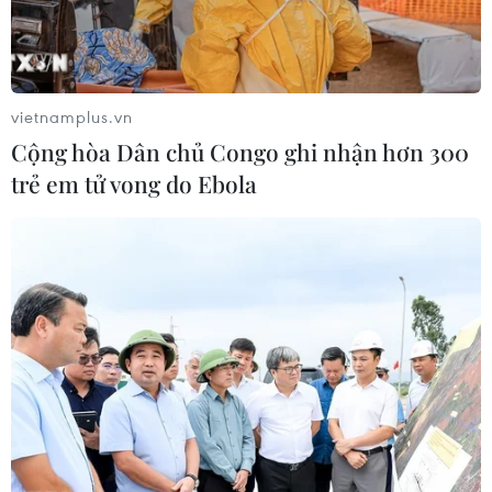
vietnamplus.vn
Cộng hòa Dân chủ Congo ghi nhận hơn 300
TIN CÙNG CHUYÊN MỤC
trẻ em tử vong do Ebola
Tổng thống Iran nhấn mạnh Tehran
sẽ không bị ép buộc phải đầu hàng
08/08/2026 11:51
Mỹ có đang chuẩn bị một
chiến lược mới nhằm vào Iran?
07/08/2026 10:08