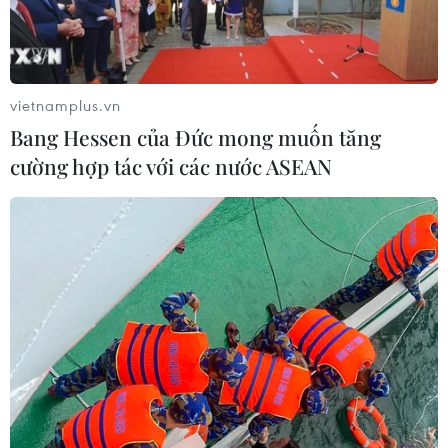
08/01/2020 01:57
Lực lượng Vệ binh Cách mạng Hồi giáo Iran đã cảnh
báo Mỹ và các đồng minh trong khu vực không đáp trả
vụ tấn công tên lửa vào căn cứ không quân Ain Assad ở
vietnamplus.vn
Iraq.
Bang Hessen của Đức mong muốn tăng
cường hợp tác với các nước ASEAN