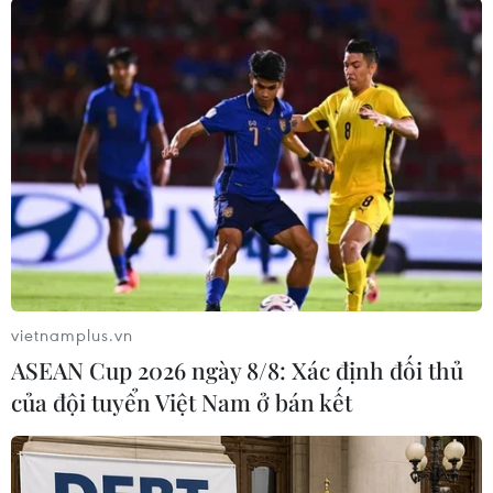
#binh sỹ Mỹ
#căn cứ quân sự Mỹ ở Iraq
#Tướng Qasem Soleimani
#rút quân
Mỹ
Syria
Theo dõi VietnamPlus
TIN LIÊN QUAN
vietnamplus.vn
ASEAN Cup 2026 ngày 8/8: Xác định đối thủ
của đội tuyển Việt Nam ở bán kết