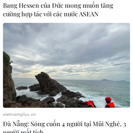
Bang Hessen của Đức mong muốn tăng
cường hợp tác với các nước ASEAN
Anh là nước đầu tiên đóng góp cho Quỹ
chống Ebola của IMF
09/02/2015 03:38
London sẽ đóng góp 32,7 triệu bảng Anh (tương đương
50 triệu USD) vào quỹ hỗ trợ các nước Tây Phi chống lại
dịch bệnh Ebola mang tên CCR do IMF thành lập.
vietnamplus.vn
Đà Nẵng: Sóng cuốn 4 người tại Mũi Nghê, 3
người mất tích