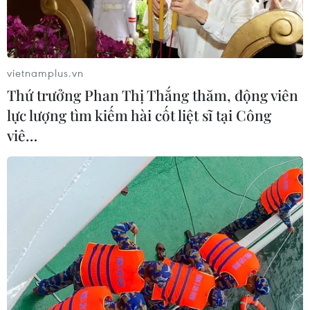
trị căn bệnh này đã cho những kết quả "khả quan."
vietnamplus.vn
Thứ trưởng Phan Thị Thắng thăm, động viên
lực lượng tìm kiếm hài cốt liệt sĩ tại Công
viê…
Bỉ chi 1,5 triệu euro hỗ trợ Guinea phòng
chống dịch bệnh Ebola