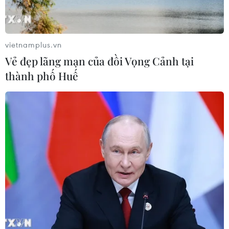
Israel mở rộng vai trò "bác sỹ hề" sau
xung đột, hỗ trợ phục hồi tâm lý
vietnamplus.vn
19/07/2026 07:17
Vẻ đẹp lãng mạn của đồi Vọng Cảnh tại
thành phố Huế
Phía Nam châu Phi tăng cường phối
hợp ngăn chặn dịch Ebola
19/07/2026 01:03
Điều gì tạo nên niềm tin khi lựa chọn
dinh dưỡng đầu đời cho trẻ?
18/07/2026 01:00