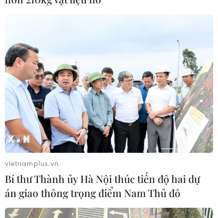
Sâm Ngọc Linh: Báu vật trong tay,
bao giờ "hóa rồng"?
02/08/2026 11:38
Yếu tố di truyền có thể quyết định
quá trình phát triển ung thư
02/08/2026 09:43
Phương pháp mới giúp phát hiện
sớm bệnh Alzheimer
vietnamplus.vn
30/07/2026 14:27
Bí thư Thành ủy Hà Nội thúc tiến độ hai dự
án giao thông trọng điểm Nam Thủ đô
Virus H5N1 lây lan trong quần thể