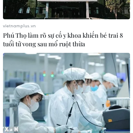
vietnamplus.vn
Phú Thọ làm rõ sự cố y khoa khiến bé trai 8
tuổi tử vong sau mổ ruột thừa
TIN CÙNG CHUYÊN MỤC
Cộng hòa Dân chủ Congo ghi nhận
hơn 300 trẻ em tử vong do Ebola
08/08/2026 15:21
Ớt nhập khẩu từ Mexico khiến hàng
trăm người tiêu dùng Mỹ nhiễm
khuẩn Salmonella
07/08/2026 00:43