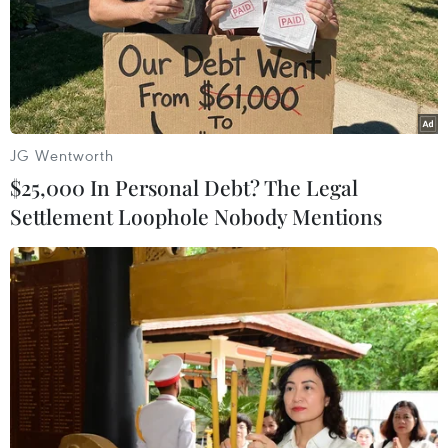
JG Wentworth
$25,000 In Personal Debt? The Legal
Settlement Loophole Nobody Mentions
Thuốc điều trị Ebola cho kết quả khả quan
ở Guinea
06/02/2015 07:59
Lần đầu tiên kể từ khi căn bệnh Ebola bùng nổ ở Tây
Phi hơn một năm trước, một loại thuốc thử nghiệm điều