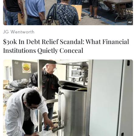
JG Wentworth
$30k In Debt Relief Scandal: What Financial
Institutions Quietly Conceal
Người dân Liberia cầu nguyện cho các nạn nhân tử vong vì
virus Ebola ở Monrovia ngày 5/1. (Nguồn: AFP/TTXVN)
Reuters đưa tin, tối 10/2, Nhà Trắng ra thông
báo cho biết Tổng thống Mỹ Barack Obama dự
định ngày 11/2 sẽ tuyên bố kế hoạch rút gần
1.300 quân triển khai tại Tây Phi thực thi nhiệm