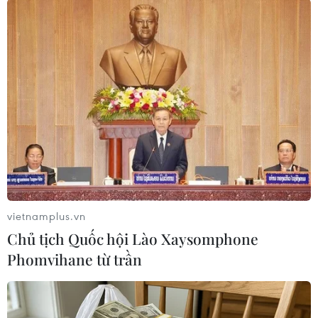
Theo dõi VietnamPlus
TIN LIÊN QUAN
vietnamplus.vn
Chủ tịch Quốc hội Lào Xaysomphone
Phomvihane từ trần