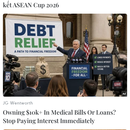
(Vietnam+)
kết ASEAN Cup 2026
JG Wentworth
#Sierra Leone
#Chính quyền Mỹ
#Nhà Trắng
Owning $10k+ In Medical Bills Or Loans?
#Barack Obama
#Dịch Ebola
#Dịch bệnh
#Virus
Stop Paying Interest Immediately
#Quân nhân Mỹ
Mỹ