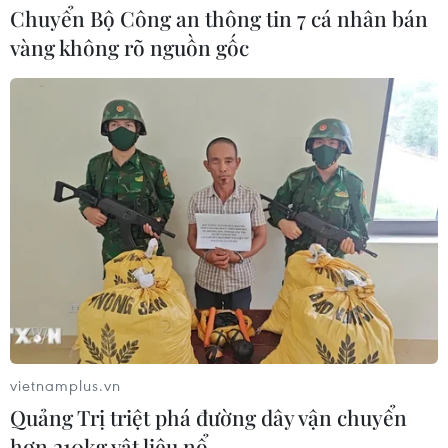
Chuyển Bộ Công an thông tin 7 cá nhân bán
Báo động xu hướng gia tăng người
vàng không rõ nguồn gốc
trẻ mắc ung thư
04/08/2026 14:10
Mỹ ghi nhận ca tử vong đầu tiên
trong mùa dịch cyclosporiasis
04/08/2026 07:11
Phát hiện mới về quá trình lão hóa
của con người
02/08/2026 13:31
vietnamplus.vn
Quảng Trị triệt phá đường dây vận chuyển
hơn 210kg vật liệu nổ