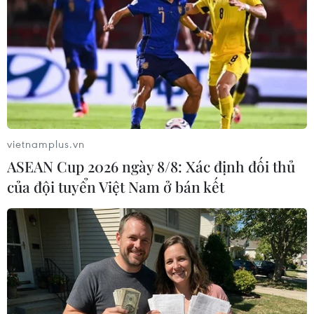
vietnamplus.vn
Bắt đầu thử nghiệm hai loại vắcxin phòng
ASEAN Cup 2026 ngày 8/8: Xác định đối thủ
Ebola tại Liberia
của đội tuyển Việt Nam ở bán kết
03/02/2015 07:40
Một cuộc thử nghiệm lâm sàng trên quy mô lớn nhằm
kiểm tra độ an toàn và hiệu quả của hai loại vắcxin
phòng Ebola đã bắt đầu được tiến hành tại Liberia
ngày 2/2.