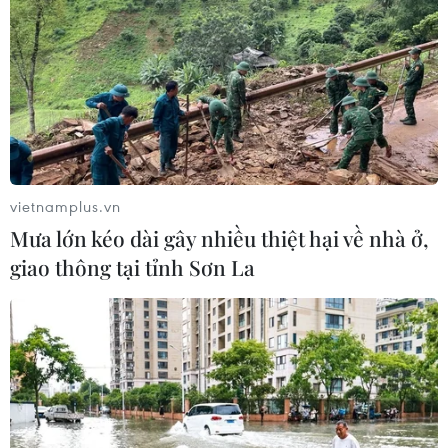
vietnamplus.vn
Mưa lớn kéo dài gây nhiều thiệt hại về nhà ở,
giao thông tại tỉnh Sơn La
Nói "Không" với thuốc lá để bảo vệ môi
trường sống của chúng ta
31/05/2022 07:05
Thuốc lá không chỉ là "kẻ giết người thầm lặng," gây ra
cái chết của hơn 8 triệu người mỗi năm, mà ngành công