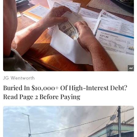
chống lại tác động xấu do khói thuốc gây ra.
Hệ quả khác nữa từ khói thuốc là sự mất cân
bằng giữa chất oxy hóa và chất chống oxy hóa có
lợi dẫn đến thiệt hại trực tiếp tới lipid, protein,
axit nucleic và các thành phần của chất nền
phổi, điều này biểu hiện qua sự suy giảm chức
năng cơ xương, tăng tiết chất nhầy...
Dễ hút khó bỏ - câu chuyện không của riêng
JG Wentworth
ai
Buried In $10,000+ Of High-Interest Debt?
Theo Trung tâm Kiểm soát Bệnh tật Hoa Kỳ
Read Page 2 Before Paying
(CDC), các yếu tố tâm lý xã hội, sinh học và di
truyền cũng có thể đóng một vai trò trong việc
nghiện thuốc lá. Sẽ là thiếu sót nếu không nhắc
tới chứng nghiện hành vi - tập hợp các hành
động tạo ra một số cảm giác êm dịu hoặc thậm