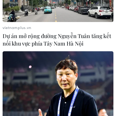
nào cho người hút thuốc?
03/06/2022 04:35
Theo thống kê của Tổ chức Y tế Thế giới (WHO), cứ 4
trong 5 người hút thuốc là thuộc các quốc gia có thu
vietnamplus.vn
nhập thấp và trung bình, trong đó có Việt Nam, nhưng
Dự án mở rộng đường Nguyễn Tuân tăng kết
tỷ lệ bỏ thuốc lá lại rất khiêm tốn.
nối khu vực phía Tây Nam Hà Nội