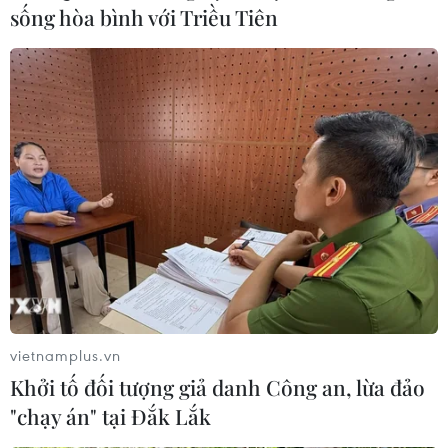
sống hòa bình với Triều Tiên
Theo dõi VietnamPlus
TIN LIÊN QUAN
vietnamplus.vn
Khởi tố đối tượng giả danh Công an, lừa đảo
"chạy án" tại Đắk Lắk