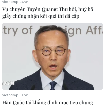
vietnamplus.vn
(Vietnam+)
Vụ chuyên Tuyên Quang: Thu hồi, huỷ bỏ
giấy chứng nhận kết quả thi đã cấp
#thuốc lá
#hút thuốc lá
#khói thuốc lá
#trầm cảm
vietnamplus.vn
#nicotin
#bệnh phổi
Tp. Hồ Chí Minh
Đức
Hàn Quốc tái khẳng định mục tiêu chung
Hà Lan
Mỹ