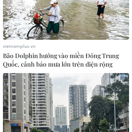
nghiệp này còn góp phần làm gia tăng tình trạng xói
mòn đất, ô nhiễm môi trường...
vietnamplus.vn
Bão Dolphin hướng vào miền Đông Trung
Quốc, cảnh báo mưa lớn trên diện rộng
Khi không thể 'zero thuốc lá,' giải pháp