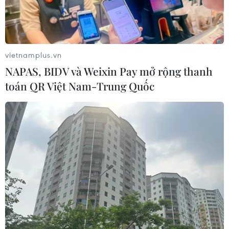
kinh tế và công nghệ vũ trụ
06/08/2026 13:35
vietnamplus.vn
Đến năm 2030, Việt Nam làm chủ ít
NAPAS, BIDV và Weixin Pay mở rộng thanh
nhất 4 công nghệ chiến lược
toán QR Việt Nam-Trung Quốc
06/08/2026 12:58
Mảnh vỡ tên lửa SpaceX va chạm Mặt
Trăng, dấy lên lo ngại về rác thải vũ
trụ
06/08/2026 10:24
Lần đầu tiên chụp được bề mặt Mặt
Trời với độ nét chưa từng có