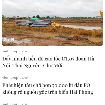
C.
vietnamplus.vn
Đẩy nhanh tiến độ cao tốc CT.07 đoạn Hà
Nội-Thái Nguyên-Chợ Mới
vietnamplus.vn
Người dân và các lực lượng đang tham gia chữa cháy rừng.
(Ảnh: Hồ Cầu/TTXVN)
Phát hiện tàu chở hơn 70.000 lít dầu FO
không rõ nguồn gốc trên biển Hải Phòng
Theo Trung tâm Dự báo Khí tượng Thủy văn
Quốc gia, ngày 27/6, do ảnh hưởng của rìa Đông
vietnamplus.vn