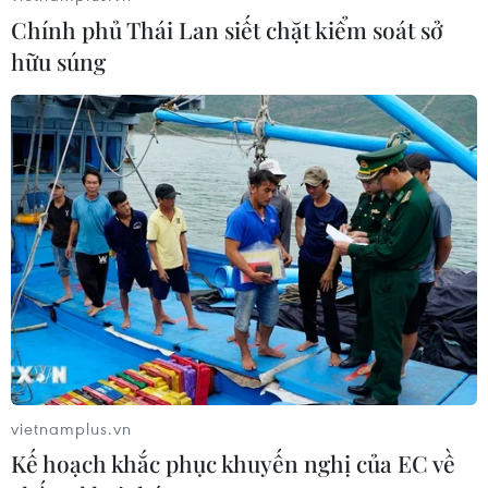
3-4 ngày tới và tiếp tục kéo dài nhiều ngày tới ở các tỉnh
Chính phủ Thái Lan siết chặt kiểm soát sở
Trung Bộ.
hữu súng
vietnamplus.vn
Quảng Trị triển khai các phương án chống
Kế hoạch khắc phục khuyến nghị của EC về
hạn khẩn cấp