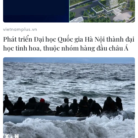
vietnamplus.vn
Phát triển Đại học Quốc gia Hà Nội thành đại
học tinh hoa, thuộc nhóm hàng đầu châu Á
Vùng núi Bắc Bộ có mưa to, nguy cơ cao
xảy ra lũ quét, sạt lở đất
25/06/2019 11:38
Đêm 25/6, khu vực vùng núi Bắc Bộ có mưa rào và
dông rải rác, cục bộ có mưa vừa, mưa to (lượng mưa
20-50mm/12 giờ). Trong mưa dông có khả năng xảy ra
lốc, sét, mưa đá và gió giật mạnh.