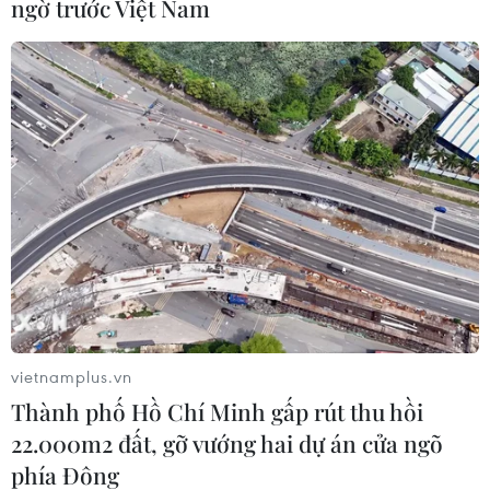
ngờ trước Việt Nam
TIN CÙNG CHUYÊN MỤC
900 triệu người trên thế giới hứng
chịu tháng 7 nóng nhất lịch sử
10/08/2026 13:37
Hy Lạp nỗ lực dập tắt đám cháy rừng
vietnamplus.vn
mới gần Athens
Thành phố Hồ Chí Minh gấp rút thu hồi
10/08/2026 12:14
22.000m2 đất, gỡ vướng hai dự án cửa ngõ
phía Đông