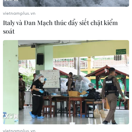
vietnamplus.vn
Italy và Đan Mạch thúc đẩy siết chặt kiểm
soát
Bắc Bộ, Trung Bộ nắng nóng trong ngày
thứ 2 kỳ thi THPT Quốc gia
25/06/2019 23:12
Theo dự báo, nắng nóng ở Bắc Bộ có khả năng kéo dài
vietnamplus.vn