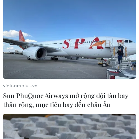
Xem thêm
CƠ QUAN CHỦ QUẢN: THÔNG TẤN XÃ VIỆT NAM
Tổng Biên tập: TRẦN TIẾN DUẨN
Phó Tổng Biên tập: NGUYỄN THỊ TÁM, KHÚC THANH
THỦY
vietnamplus.vn
Sun PhuQuoc Airways mở rộng đội tàu bay
Sở hữu trí tuệ
Quy định sử dụng
thân rộng, mục tiêu bay đến châu Âu
RSS
Hỗ trợ
Ngôn ngữ
TTXVN
Dịch vụ tin
Quảng cáo