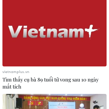
Cảnh báo nguy cơ sốc nhiệt do thời tiết
nắng nóng và cách ứng biến
26/06/2019 09:25
Trong 2 tuần đầu tháng Sáu, khoa Hồi sức tích cực đã
tiếp nhận 3 bệnh nhân nhập viện với triệu chứng: hôn
mê sâu, sốt cao trên 40 độ C, trụy tim mạch, tổn thương
chức năng gan, thận, rối loạn đông máu
vietnamplus.vn
Tìm thấy cụ bà 89 tuổi tử vong sau 10 ngày
mất tích