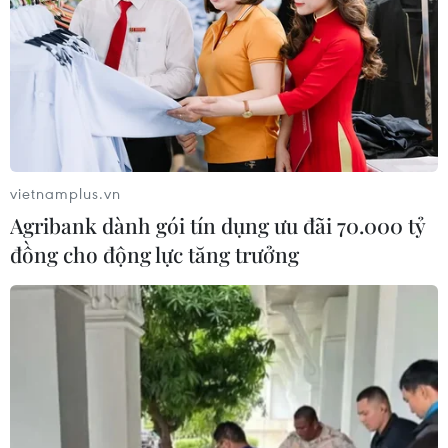
thấp nhất 21-24 độ C; cao nhất 29-32 độ C, có nơi
trên 33 độ C. Nam Bộ nhiệt độ thấp nhất 24-27
độ C; cao nhất 31-34 độ C./.
(TTXVN/Vietnam+)
vietnamplus.vn
Agribank dành gói tín dụng ưu đãi 70.000 tỷ
đồng cho động lực tăng trưởng