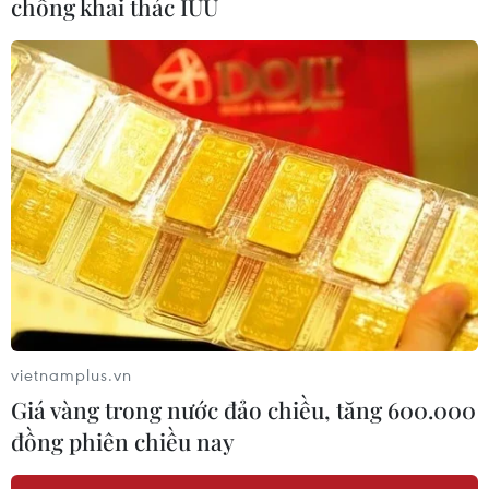
chống khai thác IUU
26/06/2019 08:24
Tình trạng hạn hán, thiếu nước, xâm nhập mặn tại
Quảng Trị khiến trên 2.400ha cây nông nghiệp bị hạn,
trong đó có trên 1.000ha bị hạn nặng.
vietnamplus.vn
Giá vàng trong nước đảo chiều, tăng 600.000
đồng phiên chiều nay