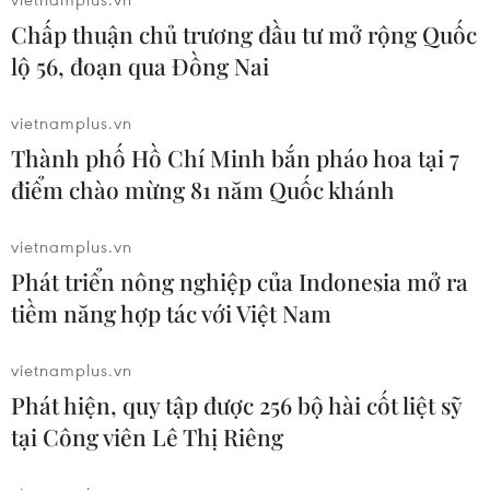
không khí giảm thấp nên có nhiều nguy cơ xảy
Chấp thuận chủ trương đầu tư mở rộng Quốc
ra cháy nổ và hỏa hoạn ở khu vực dân cư do
lộ 56, đoạn qua Đồng Nai
nhu cầu sử dụng điện tăng cao và nguy cơ cao
cháy rừng ở các tỉnh Trung Bộ.
vietnamplus.vn
Thành phố Hồ Chí Minh bắn pháo hoa tại 7
[Nắng nóng kéo dài trong 3 ngày tới, chỉ số
điểm chào mừng 81 năm Quốc khánh
UV lên mức cao]
Ngoài ra, nắng nóng có tác động và gây tình
vietnamplus.vn
trạng mất nước, kiệt sức, đột quỵ do sốc nhiệt
Phát triển nông nghiệp của Indonesia mở ra
đối với cơ thể người khi tiếp xúc lâu với nền
tiềm năng hợp tác với Việt Nam
nhiệt độ cao.
vietnamplus.vn
Ngày 27/6, chỉ số tia UV ở Hà Nội và Đà Nẵng có
Phát hiện, quy tập được 256 bộ hài cốt liệt sỹ
giá trị từ 7-10 ứng với mức ảnh hưởng nguy cơ
tại Công viên Lê Thị Riêng
gây hại cao đến rất cao đối với cơ thể con người
khi tiếp xúc trực tiếp với ánh nắng. Cấp độ rủi