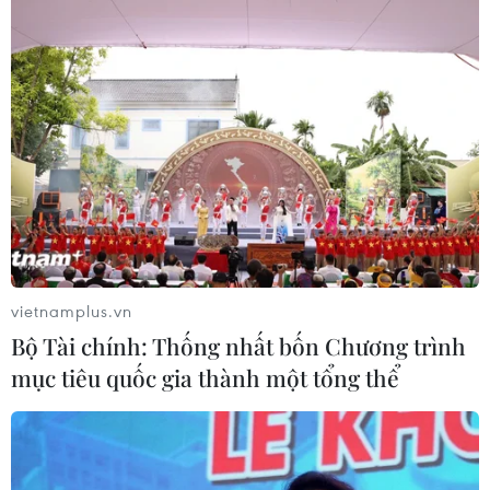
Y tế các tỉnh, thành phố đề nghị chủ động phòng, chống
tác hại của nắng nóng, hạn hán, xâm nhập mặn đối với
sức khỏe, sinh hoạt của người dân.
vietnamplus.vn
Bộ Tài chính: Thống nhất bốn Chương trình
mục tiêu quốc gia thành một tổng thể
Nắng nóng kéo dài, ưu tiên nguồn nước