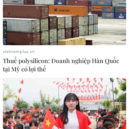
06/08/2026 05:14
Mưa dông khiến hàng chục
chuyến bay tới Nội Bài không thể hạ
cánh
vietnamplus.vn
06/08/2026 04:37
Thuế polysilicon: Doanh nghiệp Hàn Quốc
tại Mỹ có lợi thế
Cảnh báo lũ quét, sạt lở đất ở 8 tỉnh
khu vực Bắc Bộ và Thanh Hóa
06/08/2026 03:47
Xem thêm