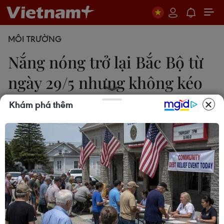
MÔI TRƯỜNG
Nắng nóng trở lại Bắc Bộ từ
ngày 29/5 nhưng không kéo
dài
Khám phá thêm
Hoàng Nam
28/05/2023 10:48
Nắng nóng ở Bắc Bộ có khả năng kéo dài tới
khoảng ngày 31/5 trong khi nắng nóng ở khu vực
từ Thanh Hóa-Phú Yên có khả năng kéo dài đến
những ngày đầu tháng 6.