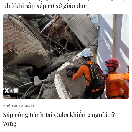
phó khi sắp xếp cơ sở giáo dục
vietnamplus.vn
Sập công trình tại Cuba khiến 2 người tử
vong