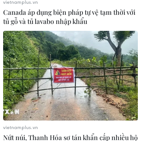
vietnamplus.vn
Canada áp dụng biện pháp tự vệ tạm thời với
tủ gỗ và tủ lavabo nhập khẩu
2 tỷ người sẽ sống trong điều kiện nhiệt
độ nguy hiểm vào cuối thế kỷ
23/05/2023 13:11
Theo nghiên cứu mới, việc hạn chế sự nóng lên ở mức
thấp hơn 1,5 độ C so với thời kỳ tiền công nghiệp vẫn sẽ
khiến 400 triệu người phải đối mặt với mức nhiệt nguy
hiểm vào cuối thế kỷ này.
vietnamplus.vn
Nứt núi, Thanh Hóa sơ tán khẩn cấp nhiều hộ