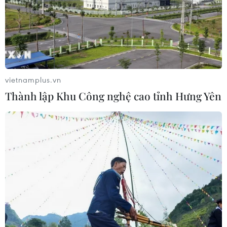
07/08/2026 09:42
Bão Dolphin càn quét các đảo miền
Nam Nhật Bản, sân bay Okinawa
phải đóng cửa
vietnamplus.vn
07/08/2026 09:10
Thành lập Khu Công nghệ cao tỉnh Hưng Yên
Từ ngày 9/8, cảnh báo nắng nóng
diện rộng ở khu vực Bắc Bộ và Trung
Bộ
07/08/2026 08:58
Từ Quảng Ninh đến Quảng Trị chủ
động ứng phó với áp thấp nhiệt đới
07/08/2026 08:21