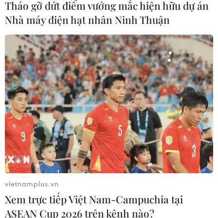
Tháo gỡ dứt điểm vướng mắc hiện hữu dự án
Nhà máy điện hạt nhân Ninh Thuận
Xuất hiện áp thấp nhiệt đới trên khu
vực vịnh Bắc Bộ
07/08/2026 03:54
Lào Cai khẩn trương tìm kiếm 2
người mất tích do mưa lũ
07/08/2026 03:04
Khẩn trương phân luồng giao thông
sau vụ sạt lở trên tuyến ĐT161 ở Lào
Cai
vietnamplus.vn
07/08/2026 02:37
Xem trực tiếp Việt Nam-Campuchia tại
ASEAN Cup 2026 trên kênh nào?