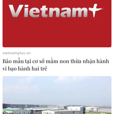
tại trạm Yên Bái
07/08/2026 11:51
Gỡ khó khăn triển khai dự án trọng
điểm quốc gia hồ Ka Pét
07/08/2026 11:24
vietnamplus.vn
Bảo mẫu tại cơ sở mầm non thừa nhận hành
Indonesia nỗ lực khống chế cháy
vi bạo hành hai trẻ
rừng tại Vườn Quốc gia Núi Bromo
07/08/2026 10:56
Thụy Sĩ khó đạt mục tiêu giảm phát
thải khí nhà kính vào năm 2030