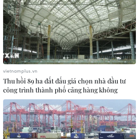
lý, bảo vệ rừng ở Nam Cát Tiên
06/08/2026 09:45
Bão Dolphin hướng vào miền Đông
Trung Quốc, cảnh báo mưa lớn trên
diện rộng
06/08/2026 08:36
vietnamplus.vn
Thu hồi 89 ha đất đấu giá chọn nhà đầu tư
Mở 1 cửa xả đáy hồ thủy điện Hòa
công trình thành phố cảng hàng không
Bình vào 16 giờ ngày 6/8
06/08/2026 06:28
Quảng Trị: Mùa mưa lũ cận kề,
thường trực nỗi lo bờ sông 'nuốt' đất