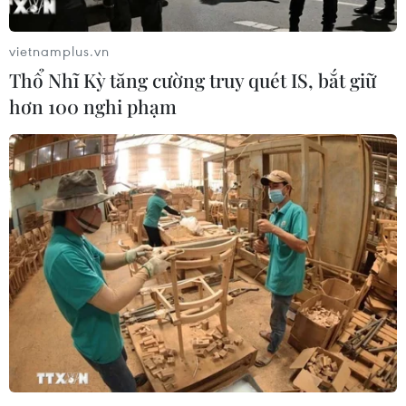
vietnamplus.vn
Thổ Nhĩ Kỳ tăng cường truy quét IS, bắt giữ
Theo dõi VietnamPlus
hơn 100 nghi phạm
TIN LIÊN QUAN