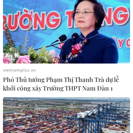
cho vùng hạ du sông Srêpốk
26/05/2023 03:36
Nhà máy Thủy điện Buôn Tua Shar phải linh động điều
tiết nguồn nước về hạ du phù hợp với tình hình thực tế
để vừa duy trì sản lượng điện của nhà máy, vừa đáp
ứng nhu cầu sử dụng nước của hạ du.
vietnamplus.vn
Phó Thủ tướng Phạm Thị Thanh Trà dự lễ
khởi công xây Trường THPT Nam Đàn 1