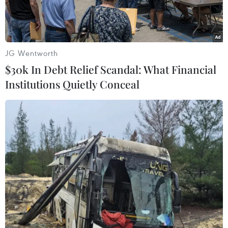
JG Wentworth
$30k In Debt Relief Scandal: What Financial
Institutions Quietly Conceal
Nắng nóng trở lại Bắc Bộ từ ngày 29/5. (Ảnh: Hoàng Hiếu/
TTXVN)
Theo Trung tâm Dự báo khí tượng thủy văn
Quốc gia, từ 29/5, khu vực Bắc Bộ có nắng nóng
với nhiệt độ cao nhất phổ biến 35-36 độ C, có