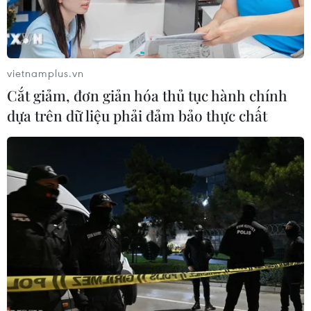
(TTXVN/Vietnam+)
vietnamplus.vn
Cắt giảm, đơn giản hóa thủ tục hành chính
dựa trên dữ liệu phải đảm bảo thực chất
#Bắc Bộ
#nắng nóng
#Nắng nóng ở Bắc Bộ
#gió Tây Nam
#hiệu ứng phơn