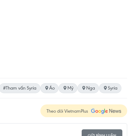
#Tham vấn Syria
Áo
Mỹ
Nga
Syria
Theo dõi VietnamPlus
GỬI BÌNH LUẬN