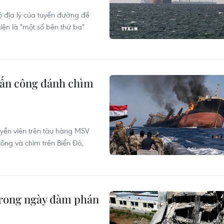
ộ địa lý của tuyến đường đề
iện là "một số bên thứ ba"
tấn công đánh chìm
yền viên trên tàu hàng MSV
công và chìm trên Biển Đỏ,
 trong ngày đàm phán