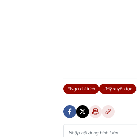
#Nga chỉ trích
#Mỹ xuyên tạc