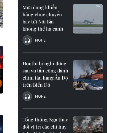
Mưa dông khiến
hàng chục chuyến
bay tới Nội Bài
không thể hạ cánh
NGHE
Houthi bị nghi đứng
sau vụ tấn công đánh
chìm tàu hàng Ấn Độ
trên Biển Đỏ
NGHE
Tổng thống Nga thay
đổi vị trí các chỉ huy