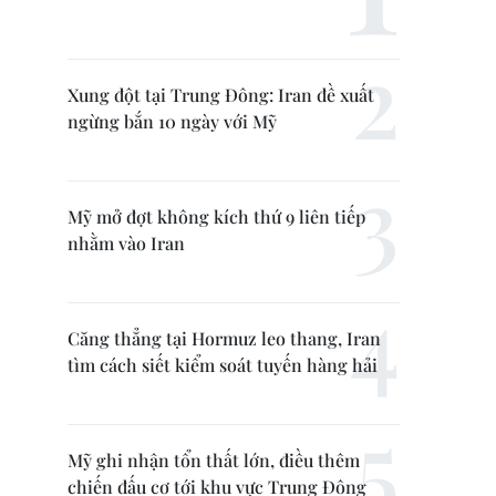
Xung đột tại Trung Đông: Iran đề xuất
ngừng bắn 10 ngày với Mỹ
Mỹ mở đợt không kích thứ 9 liên tiếp
nhằm vào Iran
Căng thẳng tại Hormuz leo thang, Iran
tìm cách siết kiểm soát tuyến hàng hải
Mỹ ghi nhận tổn thất lớn, điều thêm
chiến đấu cơ tới khu vực Trung Đông