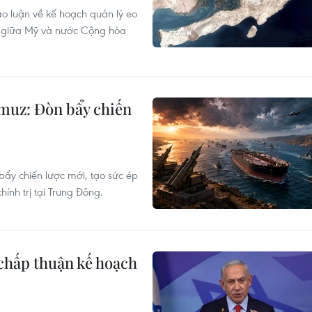
ảo luận về kế hoạch quản lý eo
ột giữa Mỹ và nước Cộng hòa
muz: Đòn bẩy chiến
bẩy chiến lược mới, tạo sức ép
ính trị tại Trung Đông.
 chấp thuận kế hoạch