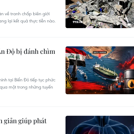
uận về tranh chấp biên giới
g lại kết quả thực tiễn nào.
Ấn Độ bị đánh chìm
inh tại Biển Đỏ tiếp tục phức
ế qua một trong những tuyến
n giản giúp phát