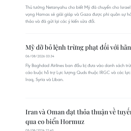
Thủ tướng Netanyahu cho biết Mỹ đã chuyển cho Israel
vọng Hamas sẽ giải giáp và Gaza được phi quân sự hóa
thảo và đã gửi lại các ý kiến sửa đổi.
Mỹ dỡ bỏ lệnh trừng phạt đối với hã
06/08/2026 03:34
Fly Baghdad Airlines ban đầu bị đưa vào danh sách tr
cáo buộc hỗ trợ Lực lượng Quds thuộc IRGC và các lực
Iraq, Syria và Liban.
Iran và Oman đạt thỏa thuận về tuyế
qua eo biển Hormuz
05/08/2026 22:43