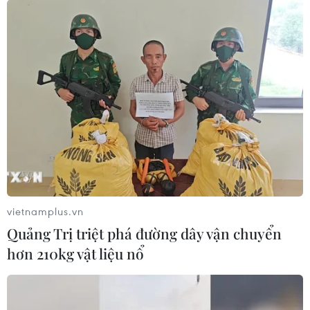
vietnamplus.vn
Quảng Trị triệt phá đường dây vận chuyển
hơn 210kg vật liệu nổ