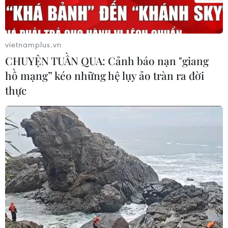
Xem thêm
vietnamplus.vn
CHUYỆN TUẦN QUA: Cảnh báo nạn "giang
hồ mạng” kéo những hệ lụy ảo tràn ra đời
thực
CƠ QUAN CHỦ QUẢN: THÔNG TẤN XÃ VIỆT NAM
Tổng Biên tập: TRẦN TIẾN DUẨN
Phó Tổng Biên tập: NGUYỄN THỊ TÁM, KHÚC THANH
THỦY
Sở hữu trí tuệ
Quy định sử dụng
RSS
Hỗ trợ
Ngôn ngữ
TTXVN
Dịch vụ tin
Quảng cáo