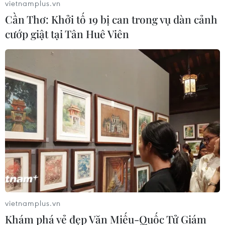
vietnamplus.vn
Cần Thơ: Khởi tố 19 bị can trong vụ dàn cảnh
cướp giật tại Tân Huê Viên
vietnamplus.vn
Khám phá vẻ đẹp Văn Miếu-Quốc Tử Giám