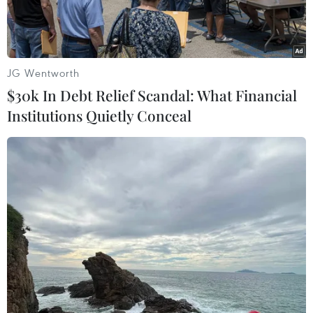
JG Wentworth
$30k In Debt Relief Scandal: What Financial
Institutions Quietly Conceal
Đại diện chính thức Bộ Quốc phòng Nga, Thiếu tướng Igor
Konashenkov. (Nguồn: AP)
Sputnik đưa tin, ngày 12/11, đại diện chính thức
Bộ Quốc phòng Nga, Thiếu tướng Igor
Konashenkov cho biết Bộ này sẵn sàng xem xét