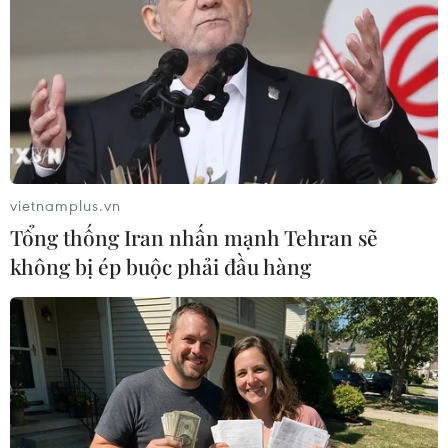
do Nga tuyên bố đơn phương.
vietnamplus.vn
Tổng thống Iran nhấn mạnh Tehran sẽ
không bị ép buộc phải đầu hàng
Quân đội Syria đã kiểm soát một khu vực
trọng yếu của Aleppo