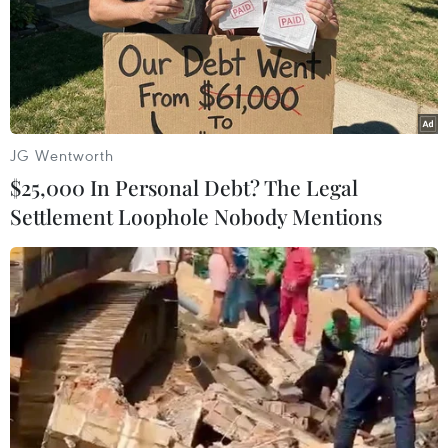
09/11/2016 01:27
Quân đội Syria tuyên bố đã giành được quyền kiểm
soát một quận chiến lược của thành phố Aleppo, đánh
dấu bước tiến quan trọng nhất ở thành phố bị chia cắt
bởi chính quyền Damascus.
JG Wentworth
$25,000 In Personal Debt? The Legal
Settlement Loophole Nobody Mentions