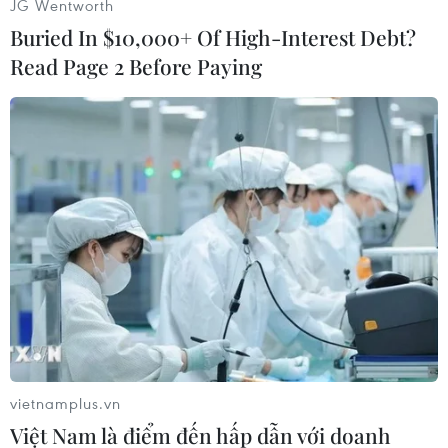
JG Wentworth
nói mà thôi"./.
Buried In $10,000+ Of High-Interest Debt?
Read Page 2 Before Paying
(Vietnam+)
vietnamplus.vn
#An ninh
#Bộ quốc phòng Nga
#Syria
#Aleppo
Việt Nam là điểm đến hấp dẫn với doanh