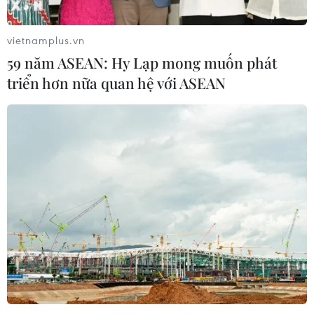
Xung đột Israel-Hamas: Ít nhất 300
trẻ em thiệt mạng trong 300 ngày
vietnamplus.vn
qua
59 năm ASEAN: Hy Lạp mong muốn phát
06/08/2026 22:56
triển hơn nữa quan hệ với ASEAN
Iran và Oman thống nhất mở lại eo
biển Hormuz trong 60 ngày
06/08/2026 12:25
Israel thử nghiệm tên lửa Arrow giữa
lúc căng thẳng khu vực leo thang
06/08/2026 11:17