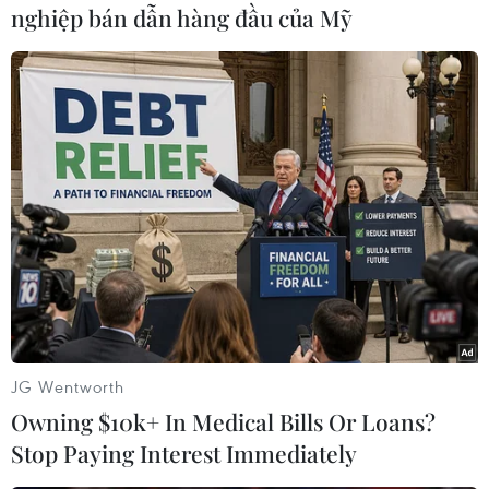
#Lệnh ngừng bắn
#Liên hợp quốc
#Điều kiện
nghiệp bán dẫn hàng đầu của Mỹ
Nga
Syria
Theo dõi VietnamPlus
TIN LIÊN QUAN
JG Wentworth
Owning $10k+ In Medical Bills Or Loans?
Stop Paying Interest Immediately