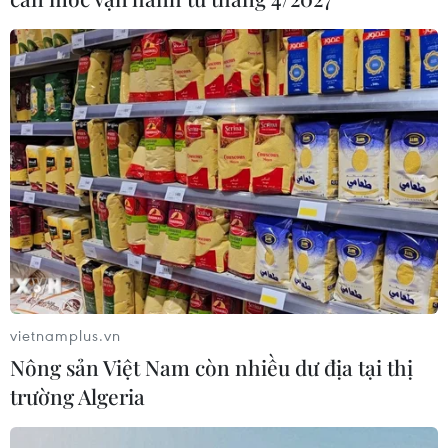
Đâm dao ở trung tâm London, một
nữ nghi phạm bị bắt giữ
05/08/2026 15:07
Nhiều chuyến bay tại Đức chuyển
hướng do vật thể bay gần đường
băng
05/08/2026 10:54
Dự luật trừng phạt Nga của
vietnamplus.vn
Mỹ có thể khiến châu Âu chịu tác
Nông sản Việt Nam còn nhiều dư địa tại thị
động ngược
trường Algeria
05/08/2026 04:58