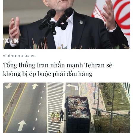
của Nga hoàn tất chuyến bay thử
nghiệm
04/08/2026 01:25
Xem thêm
vietnamplus.vn
Tổng thống Iran nhấn mạnh Tehran sẽ
không bị ép buộc phải đầu hàng
CƠ QUAN CHỦ QUẢN: THÔNG TẤN XÃ VIỆT NAM
Tổng Biên tập: TRẦN TIẾN DUẨN
Phó Tổng Biên tập: NGUYỄN THỊ TÁM, KHÚC THANH
THỦY
Sở hữu trí tuệ
Quy định sử dụng