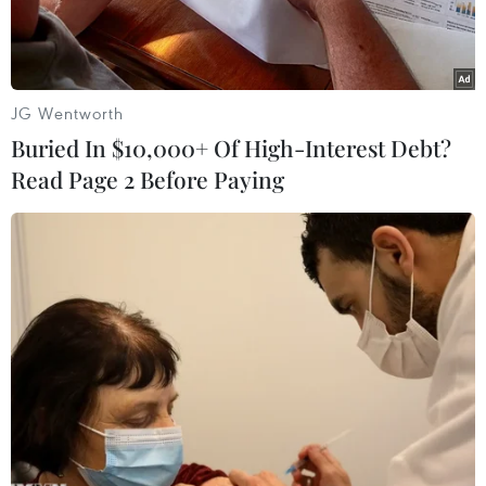
JG Wentworth
Buried In $10,000+ Of High-Interest Debt?
Read Page 2 Before Paying
Khinh hạm Đô đốc Gorshkov của Nga. (Ảnh: Bộ Quốc phòng
Nga)
Cuộc tập trận sử dụng vũ khí hạt nhân phi chiến
lược sẽ diễn ra trong khung thời gian thích hợp.
Đây là tuyên bố của người phát ngôn Điện