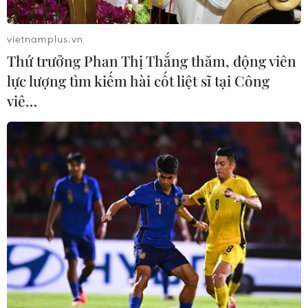
vietnamplus.vn
Thứ trưởng Phan Thị Thắng thăm, động viên
lực lượng tìm kiếm hài cốt liệt sĩ tại Công
viê…