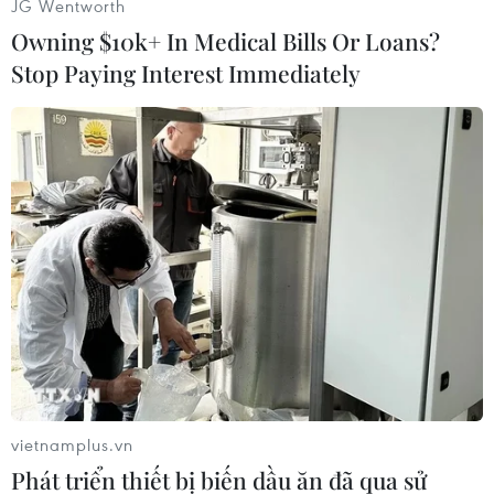
JG Wentworth
quyền và toàn vẹn lãnh thổ của Liên bang Nga
Owning $10k+ In Medical Bills Or Loans?
nhằm đối phó với các mối đe dọa và khiêu
Stop Paying Interest Immediately
khích./.
Hải quân Trung Quốc,
Nga và Iran tiến hành tập
trận chung ở Vịnh Oman
Trung Quốc cử các tàu khu trục
mang tên lửa dẫn đường Urumqi,
Linyi và tàu tiếp tế toàn diện
Dongpinghu tham gia tập
trận "Vành đai An ninh Hàng hải
2024" với Nga và Iran.
vietnamplus.vn
Phát triển thiết bị biến dầu ăn đã qua sử
(TTXVN/Vietnam+)