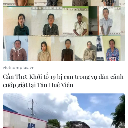
Italy bác tối hậu thư của Tây Ban Nha
về kiểm soát biên giới
08/08/2026 07:27
EU triển khai mạng vệ tinh riêng,
củng cố chủ quyền số
08/08/2026 04:15
vietnamplus.vn
Cần Thơ: Khởi tố 19 bị can trong vụ dàn cảnh
cướp giật tại Tân Huê Viên
Liên hợp quốc kêu gọi chấm dứt tấn
công dân thường trong xung đột
Nga-Ukraine
07/08/2026 04:29