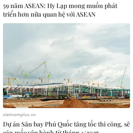
59 năm ASEAN: Hy Lạp mong muốn phát
triển hơn nữa quan hệ với ASEAN
Đức điều tra vụ UAV gắn thuốc nổ
xuất hiện tại sân bay
05/08/2026 23:43
Bất ổn địa chính trị kìm hãm tăng
trưởng Eurozone
05/08/2026 22:59
Tổng thống Nga thay đổi vị
trí các chỉ huy tại mặt trận Ukraine
vietnamplus.vn
05/08/2026 15:26
Dự án Sân bay Phú Quốc tăng tốc thi công, sẽ
cán mốc vận hành từ tháng 4/2027