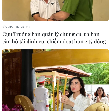
vietnamplus.vn
Cựu Trưởng ban quản lý chung cư lừa bán
căn hộ tái định cư, chiếm đoạt hơn 2 tỷ đồng