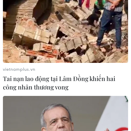
Tây Ban Nha phát trực tiếp nhật thực
toàn phần từ độ cao 9.000 m
04/08/2026 13:23
Tàu chở hàng của Thổ Nhĩ Kỳ bị tấn
công trên Biển Đen
04/08/2026 05:54
vietnamplus.vn
Tai nạn lao động tại Lâm Đồng khiến hai
Vì sao Google khiến Mỹ và
công nhân thương vong
EU đối đầu về chủ quyền số?
04/08/2026 04:13
Máy bay chở khách nội địa đầu tiên