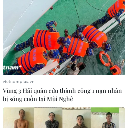
TIN CÙNG CHUYÊN MỤC
vietnamplus.vn
Vùng 3 Hải quân cứu thành công 1 nạn nhân
Iceland trước cuộc trưng cầu ý dân
bị sóng cuốn tại Mũi Nghê
về nối lại đàm phán gia nhập EU
08/08/2026 07:54