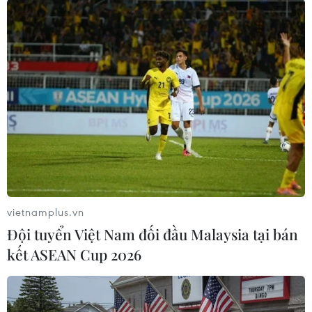
Theo dõi VietnamPlus
TIN LIÊN QUAN
vietnamplus.vn
Đội tuyển Việt Nam đối đầu Malaysia tại bán
kết ASEAN Cup 2026