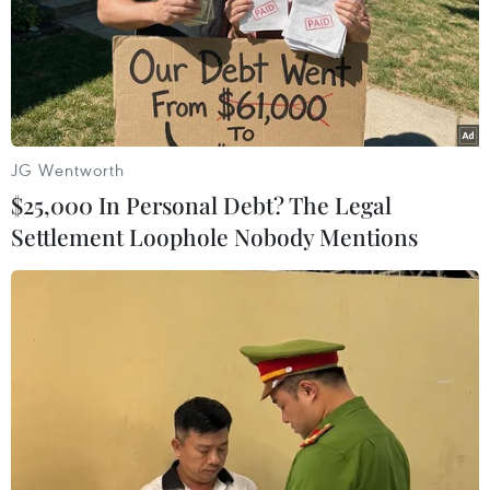
JG Wentworth
$25,000 In Personal Debt? The Legal
Settlement Loophole Nobody Mentions
Hải quân Nga tập trận bảo vệ tuyến hàng
hải qua Bắc Băng Dương
18/09/2023 12:59
Hạm đội Thái Bình Dương của Nga huy động khoảng
10.000 quân nhân và hơn 50 loại trang thiết bị quân sự
tham gia cuộc diễn tập phòng thủ chiến đấu ở các vùng
biển Chukchi và Bering.