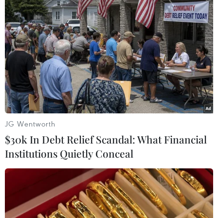
Nga, Trung Quốc, Iran chuẩn bị tập trận
hải quân chung
05/02/2024 14:54
Ngoài 3 nước Nga, Trung Quốc và Iran, các nước khác
cũng sẽ được mời tham gia cuộc tập trận hải quân
chung, song chưa rõ là những nước nào.
JG Wentworth
$30k In Debt Relief Scandal: What Financial
Institutions Quietly Conceal