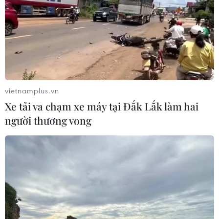
Chính sách nhà ở của nước Anh -
Góc tham chiếu cho Việt Nam
07/08/2026 04:08
Bỉ tìm ra hướng đi mới trong điều trị
ung thư gan di căn
vietnamplus.vn
07/08/2026 04:05
Xe tải va chạm xe máy tại Đắk Lắk làm hai
người thương vong
Nga thoái vốn nhà nước khỏi Sân bay
Quốc tế Sheremetyevo
07/08/2026 00:22
Nga thông báo tấn công căn