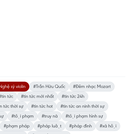
Nghệ sỹ violin
#Trần Hữu Quốc
#Đêm nhạc Mozart
#tin tức
#tin tức mới nhất
#tin tức 24h
n tức thời sự
#tin tức hot
#tin tức an ninh thời sự
sự
#tội phạm
#truy nã
#tội phạm hình sự
#phạm pháp
#pháp luật
#pháp đình
#xã hội