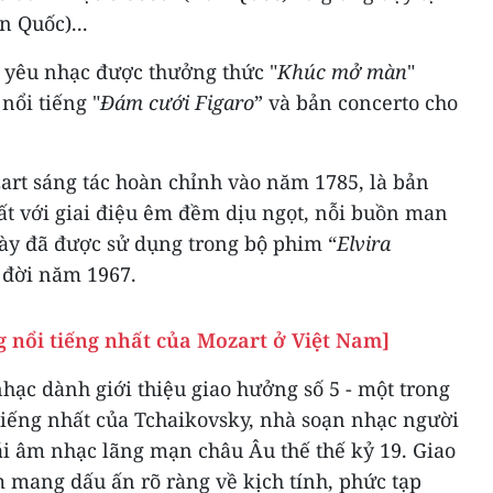
 Quốc)...
 yêu nhạc được thưởng thức "
Khúc mở màn
"
nổi tiếng "
Đám cưới Figaro
” và bản concerto cho
art sáng tác hoàn chỉnh vào năm 1785, là bản
ất với giai điệu êm đềm dịu ngọt, nỗi buồn man
này đã được sử dụng trong bộ phim “
Elvira
a đời năm 1967.
g nổi tiếng nhất của Mozart ở Việt Nam]
ạc dành giới thiệu giao hưởng số 5 - một trong
iếng nhất của Tchaikovsky, nhà soạn nhạc người
ái âm nhạc lãng mạn châu Âu thế thế kỷ 19. Giao
 mang dấu ấn rõ ràng về kịch tính, phức tạp