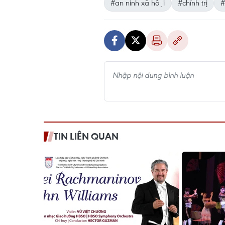
#an ninh xã hội
#chính trị
#
TIN LIÊN QUAN