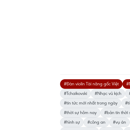
#Đàn violin Tài năng gốc Việt
#
#Tchaikovski
#Nhạc vũ kịch
#tin tức mới nhất trong ngày
#ti
#thời sự hôm nay
#bản tin thời 
#hình sự
#công an
#vụ án