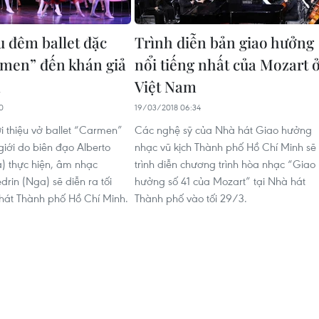
u đêm ballet đặc
Trình diễn bản giao hưởng
rmen” đến khán giả
nổi tiếng nhất của Mozart 
m
Việt Nam
0
19/03/2018 06:34
i thiệu vở ballet “Carmen”
Các nghệ sỹ của Nhà hát Giao hưởng
 giới do biên đạo Alberto
nhạc vũ kịch Thành phố Hồ Chí Minh sẽ
) thực hiện, âm nhạc
trình diễn chương trình hòa nhạc “Giao
rin (Nga) sẽ diễn ra tối
hưởng số 41 của Mozart” tại Nhà hát
 hát Thành phố Hồ Chí Minh.
Thành phố vào tối 29/3.