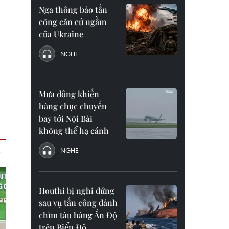
Nga thông báo tấn
công căn cứ ngầm
của Ukraine
NGHE
Mưa dông khiến
hàng chục chuyến
bay tới Nội Bài
không thể hạ cánh
NGHE
Houthi bị nghi đứng
sau vụ tấn công đánh
chìm tàu hàng Ấn Độ
trên Biển Đỏ