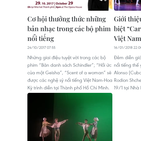
Cơ hội thưởng thức những
Giới thiệ
bản nhạc trong các bộ phim
biệt “Ca
nổi tiếng
Việt Na
24/10/2017 07:55
16/01/2018 22:0
Những giai điệu tuyệt vời trong các bộ
Đêm diễn giớ
phim “Bản danh sách Schindler”; “Hồi ức
nổi tiếng thế
của một Geisha”, “Scent of a woman” sẽ
Alonso (Cuba
được các nghệ sỹ nổi tiếng Việt Nam-Hoa
Rodion Shched
Kỳ trình diễn tại Thành phố Hồ Chí Minh.
19/1 tại Nhà