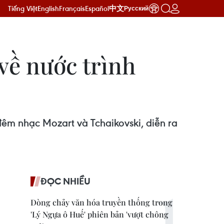
Tiếng Việt
English
Français
Español
中文
Русский
về nước trình
 đêm nhạc Mozart và Tchaikovski, diễn ra
ĐỌC NHIỀU
Dòng chảy văn hóa truyền thống trong
'Lý Ngựa ô Huế' phiên bản 'vượt chông