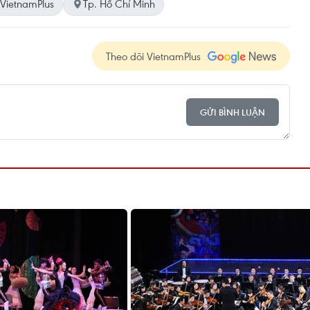
VietnamPlus
Tp. Hồ Chí Minh
Theo dõi VietnamPlus
GỬI BÌNH LUẬN