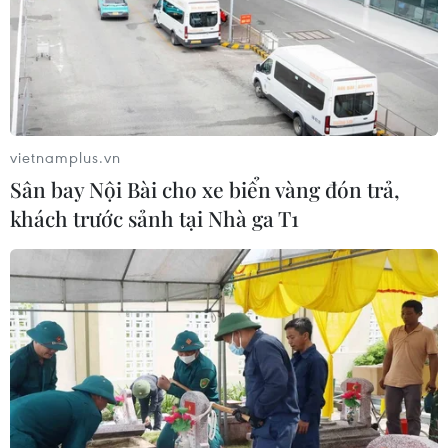
Chẩn đoán và điều trị thành công
trường hợp mắc bệnh viêm mạch
hiếm gặp
30/07/2026 08:15
vietnamplus.vn
Sân bay Nội Bài cho xe biển vàng đón trả,
Trao tặng 10 gia đình khó khăn điều
khách trước sảnh tại Nhà ga T1
trị vô sinh hiếm muộn miễn phí 100%
30/07/2026 07:37
Cuộc thi Tôi khỏe đẹp hơn lan tỏa
thông điệp dinh dưỡng khoa học và
hợp lý
30/07/2026 07:17