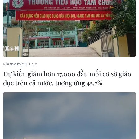
vietnamplus.vn
Dự kiến giảm hơn 17.000 đầu mối cơ sở giáo
dục trên cả nước, tương ứng 45,7%
Đảm bảo vệ sinh an toàn
thực phẩm tại các bếp ăn tập thể
29/03/2023 08:18
Hằng năm vẫn có liên tiếp các vụ ngộ độc thực phẩm
xảy ra trên khắp cả nước khiến nhiều học sinh hay công
nhân bị đau bụng tiêu chảy, buồn nôn... phải nhập viện.