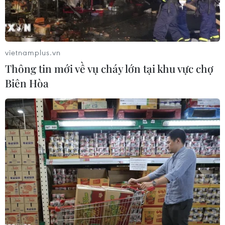
vietnamplus.vn
Thông tin mới về vụ cháy lớn tại khu vực chợ
Biên Hòa
Thực hiện truyền dịch cho trẻ bị ngộ độc thực phẩm. (Nguồn:
Báo Sức khỏe Đời sống)
Thông tin từ Bệnh viện Đa khoa huyện Đô
Lương (Nghệ An), các y, bác sỹ đang theo dõi,
điều trị cho nhiều trẻ nhỏ mầm non nghi bị ngộ