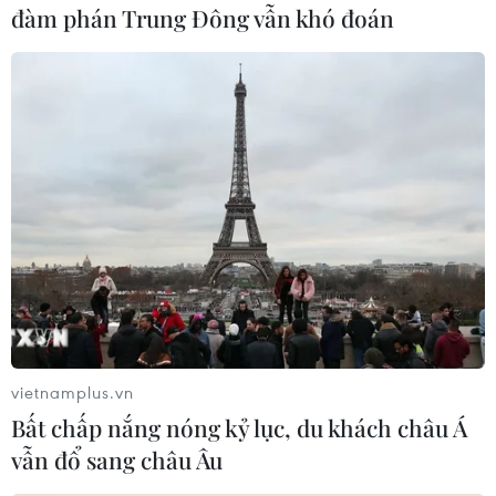
đàm phán Trung Đông vẫn khó đoán
làm rõ vụ việc./.
(TTXVN/Vietnam+)
vietnamplus.vn
Bất chấp nắng nóng kỷ lục, du khách châu Á
vẫn đổ sang châu Âu
#Nghệ An
#Trường Mầm non xã Thuận Sơn