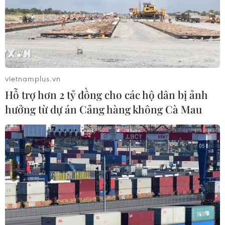
vietnamplus.vn
Hỗ trợ hơn 2 tỷ đồng cho các hộ dân bị ảnh
hưởng từ dự án Cảng hàng không Cà Mau