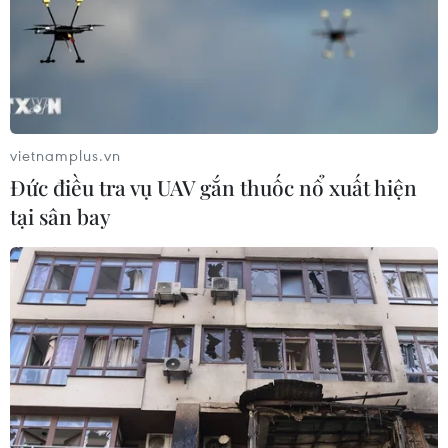
vietnamplus.vn
Đức điều tra vụ UAV gắn thuốc nổ xuất hiện
tại sân bay
Quảng Nam: 16 học sinh ngộ độc, nghi do
ăn kem mua ở cổng trường
20/04/2023 06:03