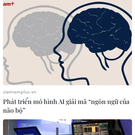
#Huyện Đô Lương
#Sữa chua
#Trẻ mầm non
#Ngộ độc thực phẩm
#Cấp cứu
Nghệ An
Theo dõi VietnamPlus
vietnamplus.vn
TIN LIÊN QUAN
Phát triển mô hình AI giải mã “ngôn ngữ của
não bộ”