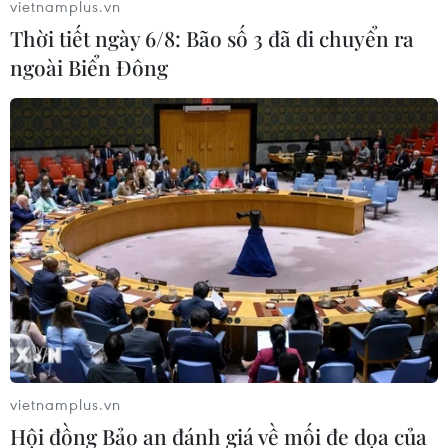
vietnamplus.vn
Thời tiết ngày 6/8: Bão số 3 đã di chuyển ra
ngoài Biển Đông
Đắk Lắk: 19 người nhập viện nghi bị ngộ
độc thực phẩm sau khi ăn cưới
05/05/2023 09:21
Chiều tối 4/5, 19 người đi ăn đám cưới tại một nhà dân
ở thôn 4, xã Ea Wer, huyện Buôn Đôn, đến khoảng 1h
sáng 5/5 bắt đầu xuất hiện các dấu hiệu ngộ độc thực
phẩm.
vietnamplus.vn
Hội đồng Bảo an đánh giá về mối đe dọa của