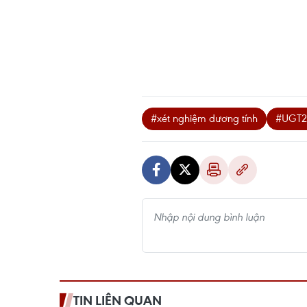
#xét nghiệm dương tính
#UGT2
TIN LIÊN QUAN