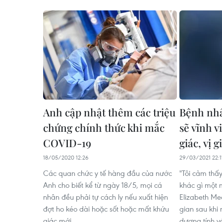
Anh cập nhật thêm các triệu
Bệnh nhâ
chứng chính thức khi mắc
sẽ vĩnh v
COVID-19
giác, vị g
18/05/2020 12:26
29/03/2021 22:1
Các quan chức y tế hàng đầu của nước
"Tôi cảm thấ
Anh cho biết kể từ ngày 18/5, mọi cá
khác gì một 
nhân đều phải tự cách ly nếu xuất hiện
Elizabeth Me
đợt ho kéo dài hoặc sốt hoặc mất khứu
gian sau khi
giác mới.
dương tính v