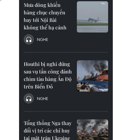
Mưa dông khiến
hàng chục chuyến
bay tới Nội Bài
không thể hạ cánh
NGHE
Houthi bị nghi đứng
sau vụ tấn công đánh
chìm tàu hàng Ấn Độ
trên Biển Đỏ
NGHE
Tổng thống Nga thay
đổi vị trí các chỉ huy
tại mặt trận Ukraine