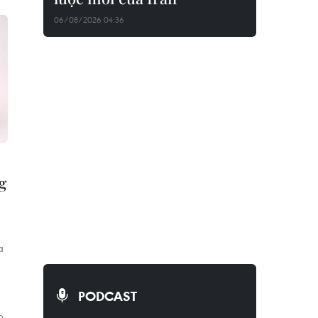
06/08/2026 04:36
g
a
PODCAST
p