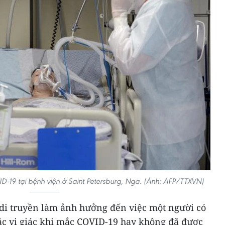
D-19 tại bệnh viện ở Saint Petersburg, Nga. (Ảnh: AFP/TTXVN)
di truyền làm ảnh hưởng đến việc một người có
c vị giác khi mắc COVID-19 hay không đã được