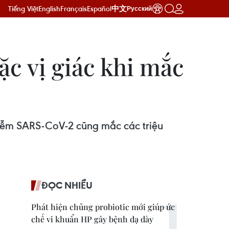
Tiếng Việt
English
Français
Español
中文
Русский
ặc vị giác khi mắc
hiễm SARS-CoV-2 cũng mắc các triệu
ĐỌC NHIỀU
Phát hiện chủng probiotic mới giúp ức
chế vi khuẩn HP gây bệnh dạ dày