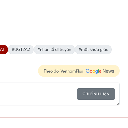
A1
#UGT2A2
#nhân tố di truyền
#mất khứu giác
Theo dõi VietnamPlus
GỬI BÌNH LUẬN