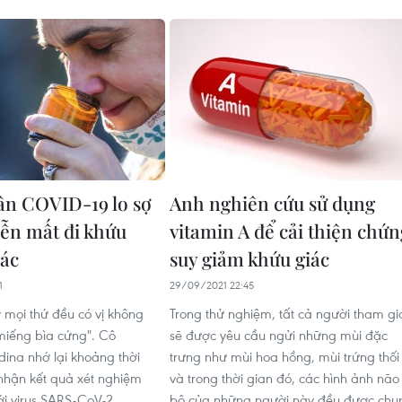
n COVID-19 lo sợ
Anh nghiên cứu sử dụng
iễn mất đi khứu
vitamin A để cải thiện chứn
iác
suy giảm khứu giác
1
29/09/2021 22:45
y mọi thứ đều có vị không
Trong thử nghiệm, tất cả người tham gi
miếng bìa cứng". Cô
sẽ được yêu cầu ngửi những mùi đặc
dina nhớ lại khoảng thời
trưng như mùi hoa hồng, mùi trứng thối
 nhận kết quả xét nghiệm
và trong thời gian đó, các hình ảnh não
ới virus SARS-CoV-2.
bộ của những người này đều được chụ