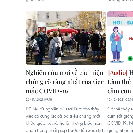
Nghiên cứu mới về các triệu
H
chứng rõ ràng nhất của việc
Làm thế 
mắc COVID-19
cảm cúm
26/11/2021 09:18
13/12/2021 03:18
Dữ liệu từ nghiên cứu tại Đức cho thấy
Có thể thấy 
việc có cùng lúc cả ba triệu chứng mất
cúm rất giốn
khứu giác, sốt và ho là những biểu hiện
COVID-19. Mặ
quan trọng nhất giúp bước đầu xác định
giống nhau 