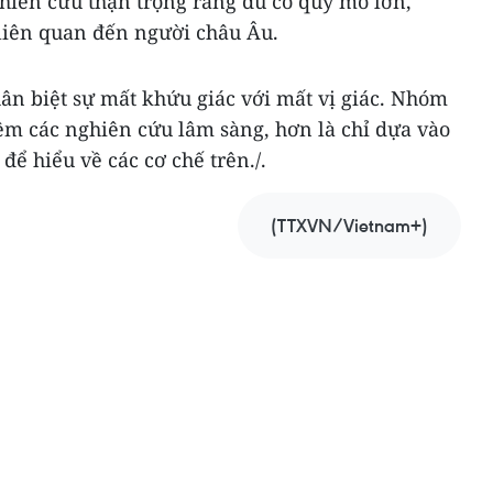
nghiên cứu thận trọng rằng dù có quy mô lớn,
liên quan đến người châu Âu.
n biệt sự mất khứu giác với mất vị giác. Nhóm
hêm các nghiên cứu lâm sàng, hơn là chỉ dựa vào
 để hiểu về các cơ chế trên./.
(TTXVN/Vietnam+)