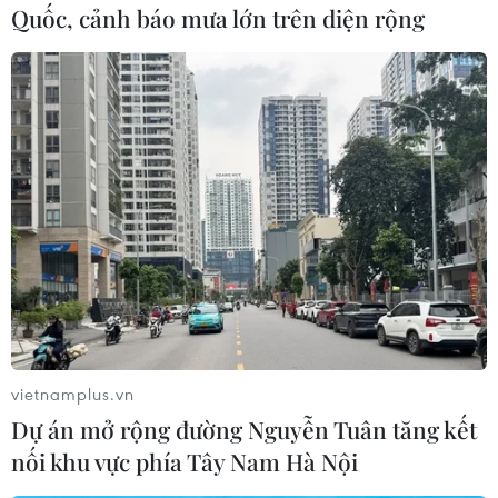
Quốc, cảnh báo mưa lớn trên diện rộng
(TTXVN/Vietnam+)
vietnamplus.vn
Dự án mở rộng đường Nguyễn Tuân tăng kết
#Tiệc ngắm hoa anh đào
#Nhật Bản
#Hoa anh đào
nối khu vực phía Tây Nam Hà Nội
#Vườn quốc gia Shinjuku Gyoen
#Chính phủ Nhật Bản