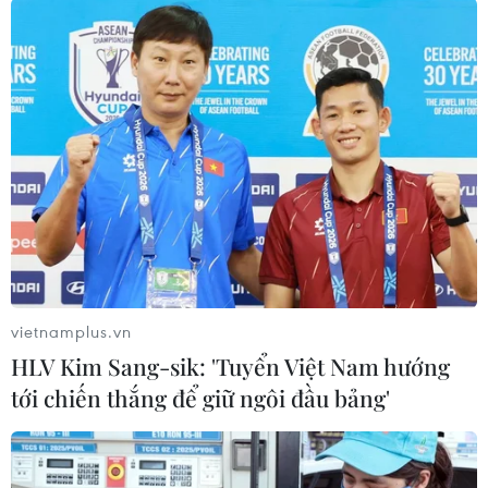
#Ngân sách tổ chức
#Shinzo Abe
Nhật Bản
Theo dõi VietnamPlus
TIN LIÊN QUAN
vietnamplus.vn
HLV Kim Sang-sik: 'Tuyển Việt Nam hướng
tới chiến thắng để giữ ngôi đầu bảng'