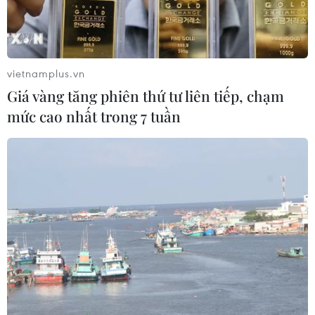
vietnamplus.vn
Giá vàng tăng phiên thứ tư liên tiếp, chạm
mức cao nhất trong 7 tuần
Khách du lịch tản bộ dưới những cây hoa Anh Đào trên con
đường gần đền Yasukuni, Tokyo. (Ảnh: Thành Hữu/TTXVN)
Theo thông báo mới nhất của chính phủ Thủ
tướng Shinzo Abe, tiệc ngắm hoa anh đào năm
2020 sẽ không được tổ chức như thông lệ hằng