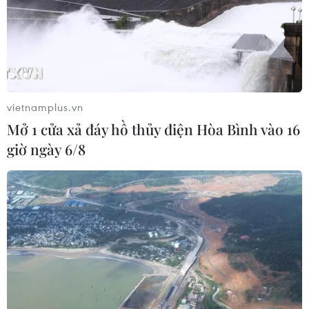
vietnamplus.vn
Mở 1 cửa xả đáy hồ thủy điện Hòa Bình vào 16
giờ ngày 6/8
Đến Nhật Bản, ngắm khu vườn hoa
Anh đào đẹp như tranh vẽ
04/04/2019 23:00