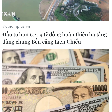
Chidorigafuchi - khu vực bao quanh công viên quốc gia
Kitanomaru, nằm sát hoàng cung Nhật Bản tại Tokyo, là
một trong những nơi tuyệt đẹp để ngắm hoa Anh đào.
vietnamplus.vn
Đầu tư hơn 6.209 tỷ đồng hoàn thiện hạ tầng
dùng chung Bến cảng Liên Chiểu
Biến đổi khí hậu và hoa nở trái