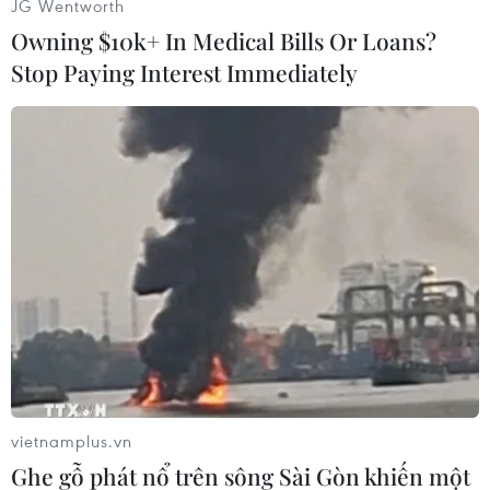
JG Wentworth
Owning $10k+ In Medical Bills Or Loans?
Stop Paying Interest Immediately
#Nhật Bản
#Thổ Nhĩ Kỳ
#Điện hạt nhân
#Đàm phán
Nhật Bản
Thổ Nhĩ Kỳ
vietnamplus.vn
Ghe gỗ phát nổ trên sông Sài Gòn khiến một