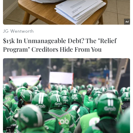
ngày 18/10, Bộtrưởng Kinh tế, thương mại và
công nghiệp Nhật Bản (METI) Yukio Edano đã
đề nghịThổ Nhĩ Kỳ nối lại các cuộc đàm phán về
hợp đồng xây dựng nhà máy điện hạt nhânở
JG Wentworth
nước này.
$15k In Unmanageable Debt? The "Relief
Program" Creditors Hide From You
Tại cuộc gặp, Bộ trưởng Edano đã đề nghị Bộ
trưởng Năng lượng Thổ Nhĩ Kỳ TanerYildiz thúc
đẩy các cuộc đàm phán, tỏ ý hy vọng ông Yildiz
tiếp tục đánh giátích cực công nghệ của Nhật
Bản. Đáp lại, quan chức Thổ Nhĩ Kỳ cho biết
Ankarasẽ cân nhắc vấn đề này.
Theo giới phân tích, đề nghị trên là dấu hiệu
cho thấy Tokyo sẵn sàng theo đuổiviệc xuất
khẩu công nghệ điện hạt nhân nhằm vực dậy