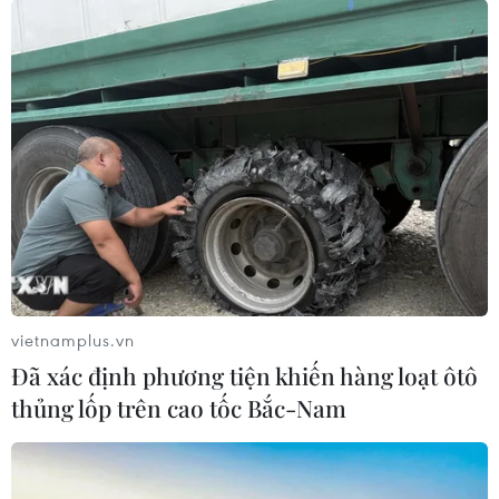
mới sáng tạo thực tiễn
04/08/2026 11:01
Hàn Quốc lên kế hoạch phóng tàu
thăm dò không gian Trái Đất-Mặt
Trăng
04/08/2026 09:42
Kiện toàn nhân sự Ban Chỉ đạo
Trung ương về phát triển khoa học,
công nghệ, đổi mới sáng tạo và
vietnamplus.vn
chuyển đổi số
Đã xác định phương tiện khiến hàng loạt ôtô
04/08/2026 01:21
thủng lốp trên cao tốc Bắc-Nam
Anh thúc đẩy sử dụng robot trong
phẫu thuật nội soi