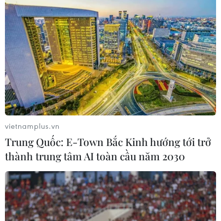
03/08/2026 10:34
Xem thêm
vietnamplus.vn
CƠ QUAN CHỦ QUẢN: THÔNG TẤN XÃ VIỆT NAM
Trung Quốc: E-Town Bắc Kinh hướng tới trở
Tổng Biên tập: TRẦN TIẾN DUẨN
thành trung tâm AI toàn cầu năm 2030
Phó Tổng Biên tập: NGUYỄN THỊ TÁM, KHÚC THANH
THỦY
Sở hữu trí tuệ
Quy định sử dụng