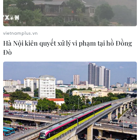
Việt Nam và Lào thúc đẩy hợp tác
khoa học
05/08/2026 23:43
vietnamplus.vn
Hà Nội kiên quyết xử lý vi phạm tại hồ Đồng
Phát triển mô hình AI giải mã “ngôn
Đò
ngữ của não bộ”
05/08/2026 23:26
Ngoại giao khoa học-
công nghệ trở thành trụ cột mới của
nền đối ngoại Việt Nam
05/08/2026 14:56
Bế mạc Techfest Hải Phòng 2026: