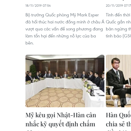
18/11/2019 07:54
20/11/2019 07:17
Bộ trưởng Quốc phòng Mỹ Mark Esper
Tính đến thờ
đã hối thúc hai nước đồng minh ở châu Á
Quốc gần như
vượt qua các vấn đề song phương đang
bản ngừng th
làm tổn hại đến những nỗ lực của ba
tình báo (GS
bên.
Mỹ kêu gọi Nhật-Hàn cân
Hàn Quốc
nhắc kỹ quyết định chấm
chia sẻ t