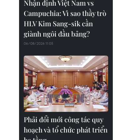
Nhận định Việt Nam vs
Campuchia: Vì sao thầy trò
HLV Kim Sang-sik cần
giành ngôi đầu bảng?
06/08/2026 11:05
Phải đổi mới công tác quy
hoạch và tổ chức phát triển