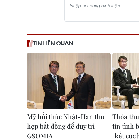
TIN LIÊN QUAN
Mỹ hối thúc Nhật-Hàn thu
Thỏa thu
hẹp bất đồng để duy trì
tin tình
GSOMIA
''kết cục