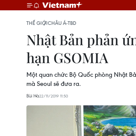
THẾ GIỚI
CHÂU Á-TBD
Nhật Bản phản ứn
hạn GSOMIA
Một quan chức Bộ Quốc phòng Nhật Bản 
mà Seoul sẽ đưa ra.
Bùi Hà
22/11/2019 11:50