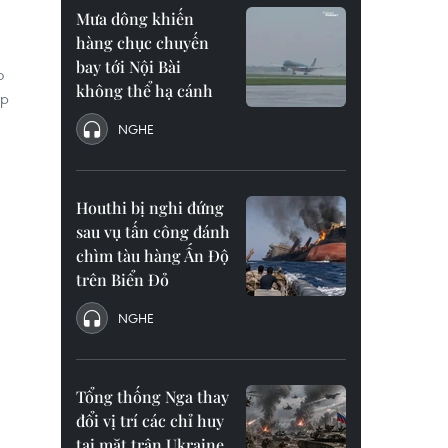
Mưa dông khiến
hàng chục chuyến
bay tới Nội Bài
o
không thể hạ cánh
ệp
NGHE
Houthi bị nghi đứng
sau vụ tấn công đánh
chìm tàu hàng Ấn Độ
trên Biển Đỏ
NGHE
Tổng thống Nga thay
đổi vị trí các chỉ huy
tại mặt trận Ukraine