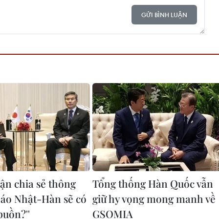
GỬI BÌNH LUẬN
ận chia sẻ thông
Tổng thống Hàn Quốc vẫn
 báo Nhật-Hàn sẽ có
giữ hy vọng mong manh về
 buồn?''
GSOMIA