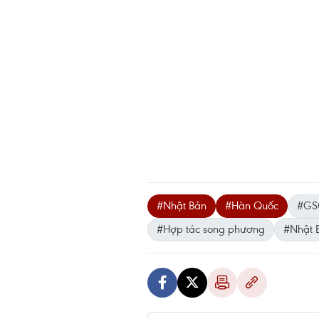
#Nhật Bản
#Hàn Quốc
#GS
#Hợp tác song phương
#Nhật 