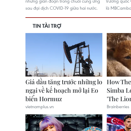
những gián đoạn trong chuỗi cung ứng
Vương quốc C
sau đại dịch COVID-19 giữa hai nước.
là MBCambo