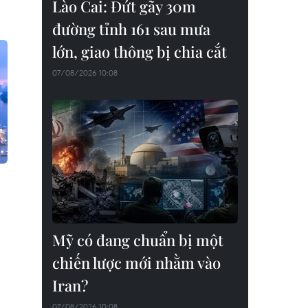
Lào Cai: Đứt gãy 30m
đường tỉnh 161 sau mưa
lớn, giao thông bị chia cắt
07/08/2026 10:08
Mỹ có đang chuẩn bị một
chiến lược mới nhằm vào
Iran?
07/08/2026 10:08