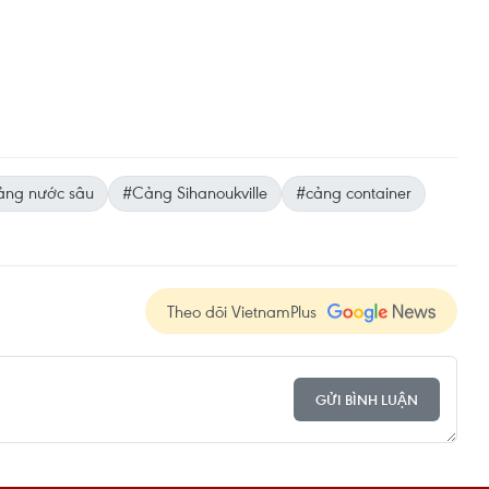
ảng nước sâu
#Cảng Sihanoukville
#cảng container
Theo dõi VietnamPlus
GỬI BÌNH LUẬN