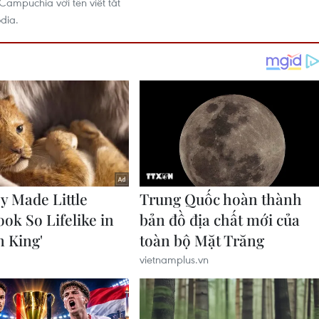
ampuchia với tên viết tắt
dia.