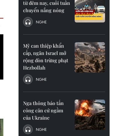
từ đêm nay, cuối tuần
chuyển nắng nóng
NGHE
Mỹ can thiệp khẩn
cấp, ngăn Israel mở
rộng đòn trừng phạt
Hezbollah
NGHE
Nga thông báo tấn
công căn cứ ngầm
của Ukraine
NGHE