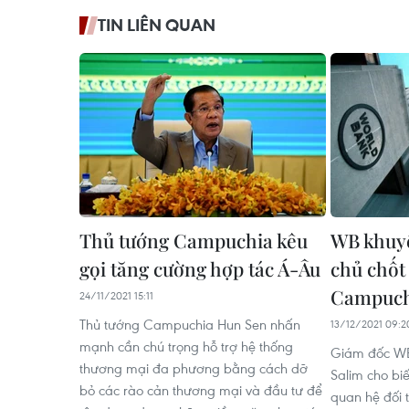
TIN LIÊN QUAN
Thủ tướng Campuchia kêu
WB khuyế
gọi tăng cường hợp tác Á-Âu
chủ chốt 
Campuch
24/11/2021 15:11
Thủ tướng Campuchia Hun Sen nhấn
13/12/2021 09:2
mạnh cần chú trọng hỗ trợ hệ thống
Giám đốc WB
thương mại đa phương bằng cách dỡ
Salim cho bi
bỏ các rào cản thương mại và đầu tư để
quan hệ đối 