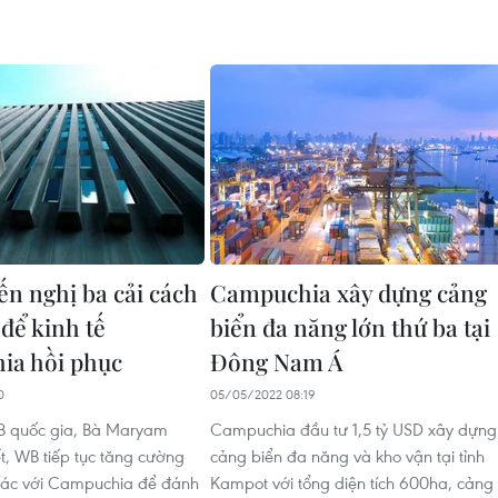
n nghị ba cải cách
Campuchia xây dựng cảng
để kinh tế
biển đa năng lớn thứ ba tại
ia hồi phục
Đông Nam Á
0
05/05/2022 08:19
 quốc gia, Bà Maryam
Campuchia đầu tư 1,5 tỷ USD xây dựng
ết, WB tiếp tục tăng cường
cảng biển đa năng và kho vận tại tỉnh
tác với Campuchia để đánh
Kampot với tổng diện tích 600ha, cảng