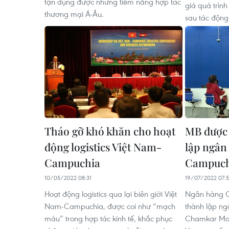
tận dụng được những tiềm năng hợp tác
giá quá trình
thương mại Á-Âu.
sau tác động
​Tháo gỡ khó khăn cho hoạt
MB được 
động logistics Việt Nam-
lập ngân
Campuchia
Campuch
10/05/2022 08:31
19/07/2022 07:5
Hoạt động logistics qua lại biên giới Việt
Ngân hàng Q
Nam-Campuchia, được coi như “mạch
thành lập ng
máu” trong hợp tác kinh tế, khắc phục
Chamkar Mon