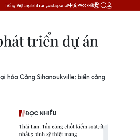
Tiếng Việt
English
Français
Español
中文
Русский
hát triển dự án
ại hóa Cảng Sihanoukville; biến cảng
ĐỌC NHIỀU
Thái Lan: Tấn công chốt kiểm soát, ít
nhất 5 binh sỹ thiệt mạng