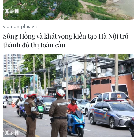
vietnamplus.vn
Sông Hồng và khát vọng kiến tạo Hà Nội trở
thành đô thị toàn cầu
Đảm bảo an toàn hồ, đập thủy lợi ở Trung
Bộ, Tây Nguyên trước mùa lũ
15/07/2022 08:14
Tổng cục Thủy lợi sẽ đôn đốc các địa phương sửa chữa
và nâng cấp 68 công trình thủy lợi được Chính phủ hỗ
trợ từ nguồn vốn chương trình phục hồi, phát triển kinh