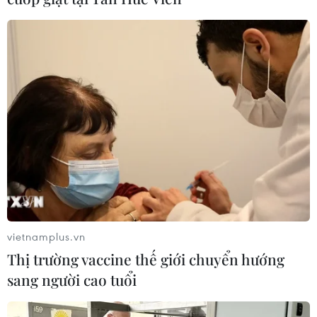
Công bố giá trị dòng chảy tối thiểu ở hạ
lưu các hồ chứa, đập dâng
27/07/2022 02:39
Việc công bố giá trị dòng chảy tối thiểu ở hạ lưu các hồ
chứa, đập dâng nhằm bảo đảm hạn chế tối đa việc tạo
ra những đoạn sông khô cạn, cũng như góp phần bảo
đảm an ninh nguồn nươc cho lưu vực.
vietnamplus.vn
Thị trường vaccine thế giới chuyển hướng
sang người cao tuổi