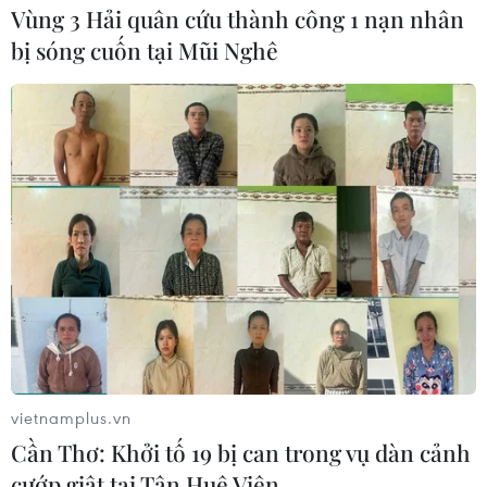
19/07/2022 08:14
Vùng 3 Hải quân cứu thành công 1 nạn nhân
Dù cơ quan chức năng, đơn vị chủ quản của công trình
bị sóng cuốn tại Mũi Nghê
nhiều lần đến hiện trường lập biên bản yêu cầu dừng
san lấp trái phép lòng hồ Dầu Tiếng, tuy nhiên, một số
cá nhân vẫn tiếp tục thi công.
vietnamplus.vn
Cần Thơ: Khởi tố 19 bị can trong vụ dàn cảnh
cướp giật tại Tân Huê Viên