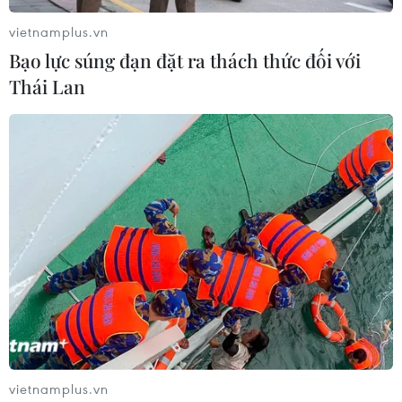
tế-xã hội với tổng vốn 1.000 tỷ đồng.
vietnamplus.vn
Bạo lực súng đạn đặt ra thách thức đối với
Thái Lan
Làm rõ thông tin lòng hồ Dầu Tiếng bị
xâm phạm nghiêm trọng
vietnamplus.vn