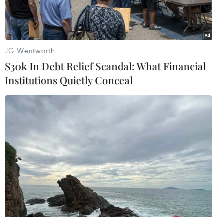
JG Wentworth
$30k In Debt Relief Scandal: What Financial
Institutions Quietly Conceal
Hồ Suối Giai giáp với Đập Bà Mụ tại khu phố Tân Liên, thị trấn
Tân Phú vừa xảy ra tai nạn trẻ em đuối nước. (Ảnh: TTXVN
phát)
Ngày 18/8, Đoàn công tác Ban Chỉ đạo Quốc gia
về phòng, chống thiên tai do Thứ trưởng Bộ
Giáo dục và Đào tạo Phạm Ngọc Thưởng làm
Trưởng đoàn đã đi kiểm tra, làm việc tại tỉnh