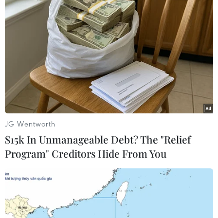
JG Wentworth
$15k In Unmanageable Debt? The "Relief
Program" Creditors Hide From You
#BÌnh Phước
#Hồ đập
#Mưa lũ
#Hồ chứa
#công trình thủy lợi
#Đuối nước
Bình Phước
Đồng Nai