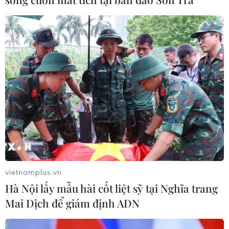
CƠ QUAN CHỦ QUẢN: THÔNG TẤN XÃ VIỆT NAM
Tổng Biên tập: TRẦN TIẾN DUẨN
Phó Tổng Biên tập: NGUYỄN THỊ TÁM, KHÚC THANH
THỦY
Sở hữu trí tuệ
Quy định sử dụng
RSS
Hỗ trợ
vietnamplus.vn
Ngôn ngữ
TTXVN
Hà Nội lấy mẫu hài cốt liệt sỹ tại Nghĩa trang
Dịch vụ tin
Quảng cáo
Mai Dịch để giám định ADN
Liên hệ