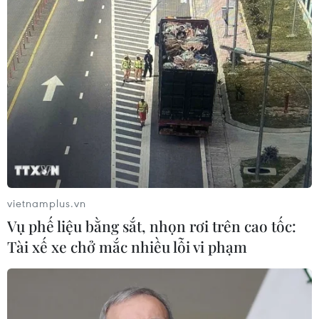
LIG-Hướng Hóa 1
08/08/2026 02:33
Áp thấp nhiệt đới đổi hướng trên
vùng biển phía Đông khu vực vịnh
Bắc Bộ
07/08/2026 23:29
Campuchia nỗ lực bảo tồn động vật
hoang dã trước nguy cơ tuyệt chủng
vietnamplus.vn
07/08/2026 22:45
Vụ phế liệu bằng sắt, nhọn rơi trên cao tốc:
Tài xế xe chở mắc nhiều lỗi vi phạm
Áp thấp nhiệt đới trên vịnh Bắc Bộ sẽ
gây ảnh hưởng thế nào tới Việt Nam?
07/08/2026 14:38