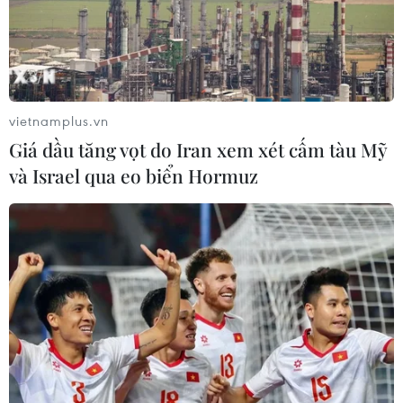
Các tỉnh phía Bắc xuống đến Thừa Thiên-Huế không khí
lạnh mạnh tăng cường khiến trời chuyển mưa, Bắc Bộ
trời rét, có nơi rét đậm; khu vực phía Nam ngày nắng,
có nơi nắng nóng trên 36 độ C.
vietnamplus.vn
Giá dầu tăng vọt do Iran xem xét cấm tàu Mỹ
và Israel qua eo biển Hormuz