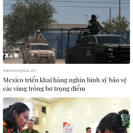
Thời tiết ngày 6/8: Bão số 3 đã di
chuyển ra ngoài Biển Đông
05/08/2026 23:15
Chủ động ứng phó với biến đổi khí
hậu trong thời kỳ mới
vietnamplus.vn
05/08/2026 14:57
Mexico triển khai hàng nghìn binh sỹ bảo vệ
các vùng trồng bơ trọng điểm
Gần 40 điểm bị sạt lở đất do mưa lớn
tại Lào Cai
05/08/2026 14:56