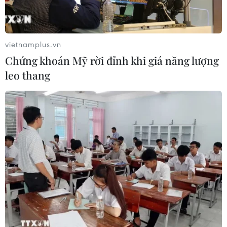
27 thành phố do nắng nóng kỷ lục
05/08/2026 06:31
vietnamplus.vn
Chứng khoán Mỹ rời đỉnh khi giá năng lượng
Động đất mạnh làm rung chuyển
leo thang
miền Nam Philippines
05/08/2026 05:29
Thời tiết miền Bắc sẽ ảnh
hưởng ra sao khi bão số 3 Kujira đi
vào Biển Đông?
05/08/2026 04:56
Xem thêm