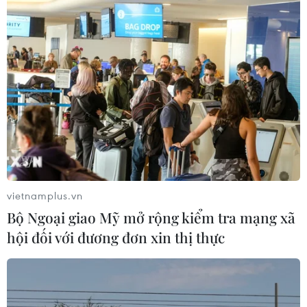
06/08/2026 03:03
Pháp mở các điểm tắm sông
phục vụ người dân trong mùa Hè
nắng nóng
06/08/2026 03:02
Thành phố Hồ Chí Minh triển khai 8
dự án trạm trung chuyển rác công
nghệ khép kín
vietnamplus.vn
06/08/2026 03:01
Bộ Ngoại giao Mỹ mở rộng kiểm tra mạng xã
hội đối với đương đơn xin thị thực
Sơn La hỗ trợ người dân di dời khỏi
nơi nguy hiểm do mưa lũ
06/08/2026 02:50