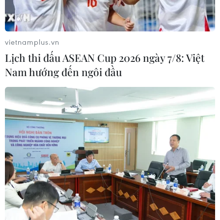
Các tỉnh Bắc Bộ sắp đón không khí lạnh,
trời chuyển mưa rét
16/11/2018 07:44
vietnamplus.vn
Từ ngày 17/11, ở các tỉnh Bắc Bộ trời chuyển lạnh vào
Lịch thi đấu ASEAN Cup 2026 ngày 7/8: Việt
đêm và sáng sớm với nhiệt độ thấp nhất phổ biến 20-23
Nam hướng đến ngôi đầu
độ C, vùng núi có nơi chuyển rét với nhiệt độ phổ biến
15-17 độ C.