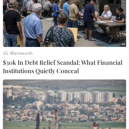
JG Wentworth
$30k In Debt Relief Scandal: What Financial
Institutions Quietly Conceal
Phía Bắc mưa rét, phía Nam có nắng nóng
trên 36 độ C trong ngày 8/3
08/03/2018 00:01