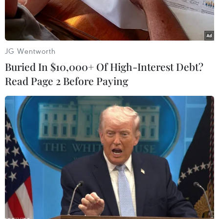
JG Wentworth
Buried In $10,000+ Of High-Interest Debt?
Read Page 2 Before Paying
Ảnh minh họa. (Nguồn: Vietnam+)
Theo Trung tâm Dự báo Khí tượng Thủy văn
Quốc gia, trước khi không khí lạnh gây mưa
kèm trời rét từ tối 21/11 cho khu vực Bắc Bộ,
đêm 20/11, thời tiết ở Tây Bắc Bộ, Đà Nẵng đến