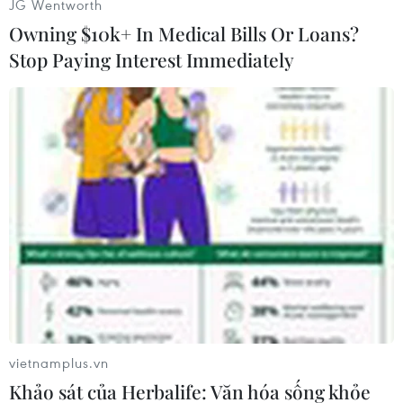
JG Wentworth
và gió giật mạnh. Gió Đông Bắc đến Đông cấp 2-
Owning $10k+ In Medical Bills Or Loans?
3. Độ ẩm từ 65-98%. Nhiệt độ thấp nhất 20-23 độ
Stop Paying Interest Immediately
C, vùng núi có nơi dưới 19 độ C; cao nhất 26-29
độ C, có nơi trên 29 độ C.
Khu vực Hà Nội nhiều mây, có mưa vài nơi,
sáng sớm sương mù và sương mù nhẹ, trưa
chiều giảm mây trời nắng. Gió Đông Bắc đến
Đông cấp 2-3. Đêm và sáng trời lạnh. Độ ẩm từ
70-95%. Nhiệt độ thấp nhất 21-23 độ C, cao nhất
27-29 độ C.
Thanh Hóa đến Thừa Thiên-Huế có mưa vài nơi,
ngày nắng. Gió nhẹ. Độ ẩm từ 70-98%. Nhiệt độ
thấp nhất 22-25 độ C; cao nhất 28-31 độ C, phía
vietnamplus.vn
Nam có nơi trên 31 độ C.
Khảo sát của Herbalife: Văn hóa sống khỏe