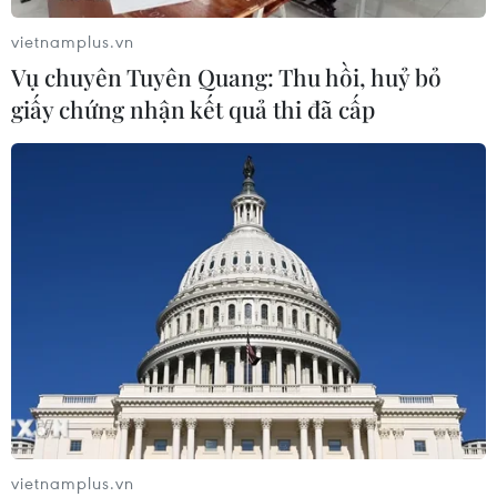
vietnamplus.vn
Vụ chuyên Tuyên Quang: Thu hồi, huỷ bỏ
giấy chứng nhận kết quả thi đã cấp
CƠ QUAN CHỦ QUẢN: THÔNG TẤN XÃ VIỆT NAM
Tổng Biên tập: TRẦN TIẾN DUẨN
Phó Tổng Biên tập: NGUYỄN THỊ TÁM, KHÚC THANH
THỦY
Sở hữu trí tuệ
Quy định sử dụng
RSS
Hỗ trợ
Ngôn ngữ
TTXVN
Dịch vụ tin
Quảng cáo
Liên hệ
vietnamplus.vn