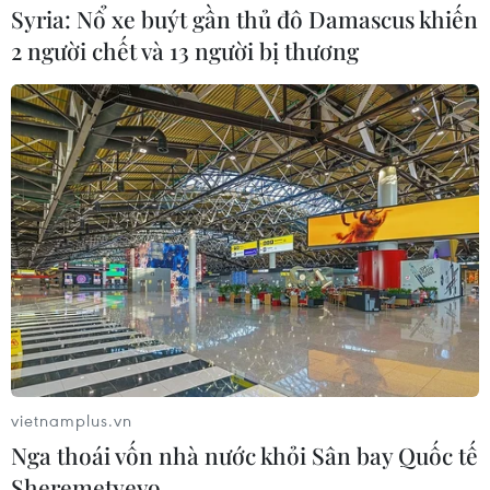
Syria: Nổ xe buýt gần thủ đô Damascus khiến
2 người chết và 13 người bị thương
vietnamplus.vn
Nga thoái vốn nhà nước khỏi Sân bay Quốc tế
Sheremetyevo