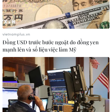
Bàn giao một cá thể Diều hoa Miến
Điện cho Vườn quốc gia Phong Nha-
Kẻ Bàng
05/08/2026 12:11
vietnamplus.vn
Bão số 3 tiếp tục đổi hướng, di
Đồng USD trước bước ngoặt do đồng yen
chuyển nhanh hơn
mạnh lên và số liệu việc làm Mỹ
05/08/2026 11:31
Bão số 3 đổi hướng, di chuyển chậm
với tốc độ khoảng 5 km/h
05/08/2026 08:05
Italy nâng báo động đỏ trên toàn bộ