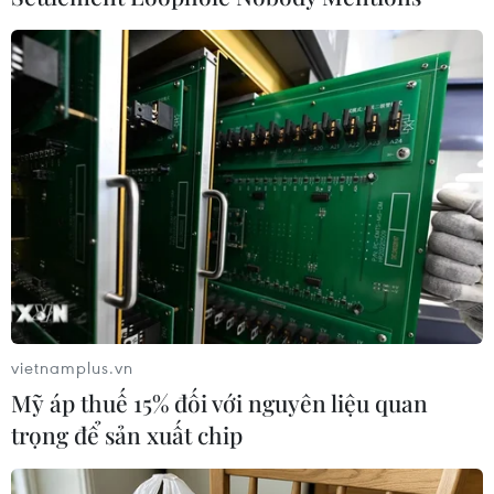
nhìn xa trên 10km, giảm xuống 4-10km trong
mưa. Gió nhẹ./.
(TTXVN/Vietnam+)
vietnamplus.vn
Mỹ áp thuế 15% đối với nguyên liệu quan
trọng để sản xuất chip