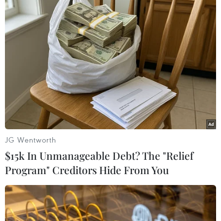
#Áo mưa
#Thời tiết Bắc Bộ
#Không khí lạnh
#Mưa rét
#tin tức
#tin tức mới nhất
#tin tức 24h
#tin tức mới nhất trong ngày
#tin tức thời sự
#tin tức hot
#tin tức an ninh
#tin tức hot
Theo dõi VietnamPlus
JG Wentworth
$15k In Unmanageable Debt? The "Relief
Program" Creditors Hide From You
TIN LIÊN QUAN