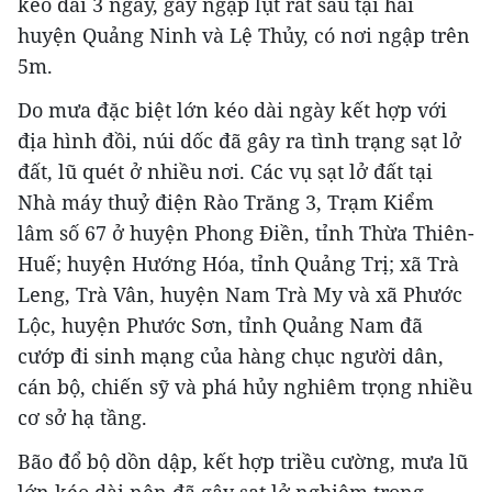
kéo dài 3 ngày, gây ngập lụt rất sâu tại hai
huyện Quảng Ninh và Lệ Thủy, có nơi ngập trên
5m.
Do mưa đặc biệt lớn kéo dài ngày kết hợp với
địa hình đồi, núi dốc đã gây ra tình trạng sạt lở
đất, lũ quét ở nhiều nơi. Các vụ sạt lở đất tại
Nhà máy thuỷ điện Rào Trăng 3, Trạm Kiểm
lâm số 67 ở huyện Phong Điền, tỉnh Thừa Thiên-
Huế; huyện Hướng Hóa, tỉnh Quảng Trị; xã Trà
Leng, Trà Vân, huyện Nam Trà My và xã Phước
Lộc, huyện Phước Sơn, tỉnh Quảng Nam đã
cướp đi sinh mạng của hàng chục người dân,
cán bộ, chiến sỹ và phá hủy nghiêm trọng nhiều
cơ sở hạ tầng.
Bão đổ bộ dồn dập, kết hợp triều cường, mưa lũ
lớn kéo dài nên đã gây sạt lở nghiêm trọng