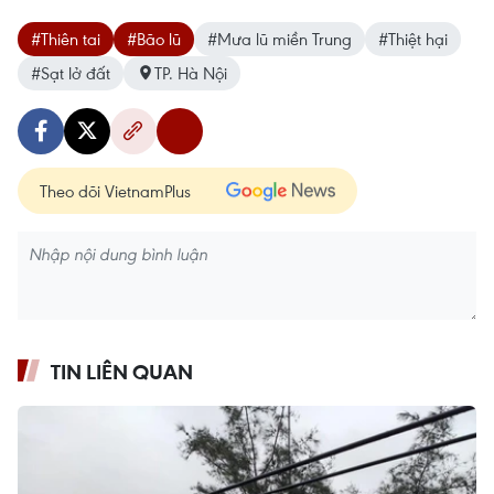
#Thiên tai
#Bão lũ
#Mưa lũ miền Trung
#Thiệt hại
#Sạt lở đất
TP. Hà Nội
Theo dõi VietnamPlus
TIN LIÊN QUAN