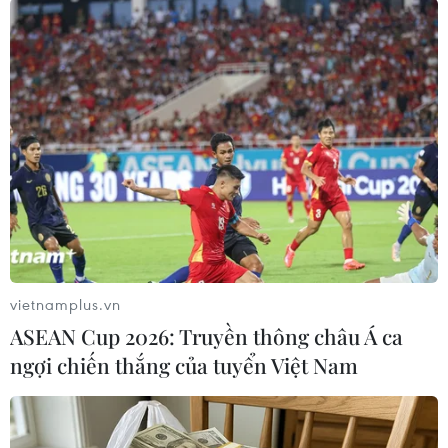
7 học sinh đội tuyển Việt
Bảo đảm chính xác, công
Nam đoạt huy chương tại
khai điểm chuẩn tuyển
Olympic AI quốc tế
sinh các trường quân đội
07/08/2026 15:27
07/08/2026 12:26
vietnamplus.vn
ASEAN Cup 2026: Truyền thông châu Á ca
ngợi chiến thắng của tuyển Việt Nam