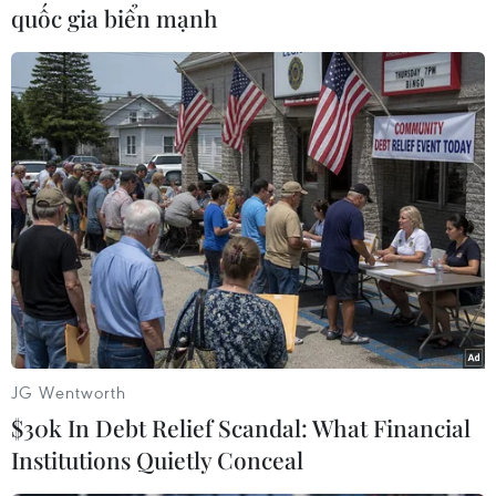
quốc gia biển mạnh
#Dụng cụ học tập
#Phú Thọ
#Đoan Hùng
#Trường Tiểu học Bằng Luân
#Học sinh
Phú Thọ
JG Wentworth
$30k In Debt Relief Scandal: What Financial
Institutions Quietly Conceal