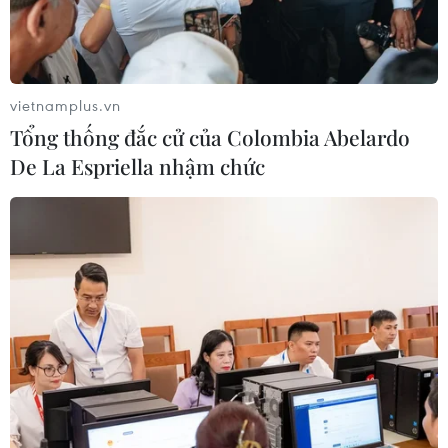
cao đẳng, tăng quy mô đào
tuyển thí sinh Trường
tạo nhân lực chất lượng
THTP chuyên Tuyên
cao
Quang không vi phạm quy
chế
06/08/2026 11:43
06/08/2026 09:44
vietnamplus.vn
Tổng thống đắc cử của Colombia Abelardo
De La Espriella nhậm chức
Toàn cảnh vụ sai phạm
Đắk Lắk tháo gỡ khó khăn,
điểm thi trường THPT
đảm bảo đủ sách giáo khoa
chuyên Tuyên Quang
cho năm học mới
06/08/2026 09:04
06/08/2026 04:12