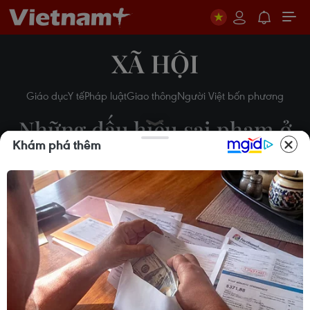
XÃ HỘI
Giáo dục
Y tế
Pháp luật
Giao thông
Người Việt bốn phương
Những dấu hiệu sai phạm ở
Khám phá thêm
ngôi trường để học sinh
"ngồi nhầm lớp"
13/12/2016 02:09
Theo dõi VietnamPlus