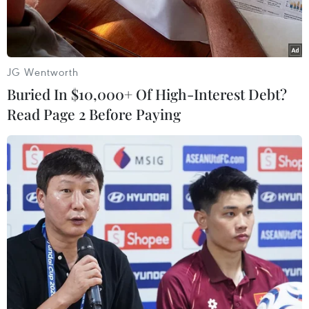
Tình trạng học sinh lớp 5 không biết đọc, biết viết
đang cho thấy nhiều bất cập ở Trường Tiểu học
Bằng Luân, huyện Đoan Hùng, tỉnh Phú thọ
JG Wentworth
Buried In $10,000+ Of High-Interest Debt?
Read Page 2 Before Paying