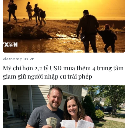
Cơ cấu, số lượng, chế độ
Phó Thủ tướng Phạm Thị
với hiệu trưởng, hiệu phó
Thanh Trà dự lễ khởi công
khi sắp xếp cơ sở giáo dục
xây Trường THPT Nam
Đàn 1
07/08/2026 05:40
07/08/2026 04:30
vietnamplus.vn
Mỹ chi hơn 2,2 tỷ USD mua thêm 4 trung tâm
giam giữ người nhập cư trái phép
Hỗ trợ thúc đẩy xã hội học
Vụ chuyên Tuyên Quang:
tập để mọi người dân đều
Thu hồi, hủy bỏ giấy chứng
có cơ hội tiếp thu tri thức
nhận kết quả thi đã cấp