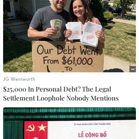
TIN LIÊN QUAN
JG Wentworth
$25,000 In Personal Debt? The Legal
Settlement Loophole Nobody Mentions
Những dự báo về chính sách của Tổng
thống Mỹ Donald Trump trong nhiệm kỳ
mới