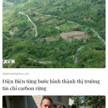
#Tổng thống Mỹ Donald Trump
#Nhiệm kỳ thứ ba
#Tranh cử
#Hiến pháp Mỹ
#Phó Tổng thống JD Vance
#Sửa đổi hiến pháp
Mỹ
vietnamplus.vn
Theo dõi VietnamPlus
Điện Biên từng bước hình thành thị trường
tín chỉ carbon rừng