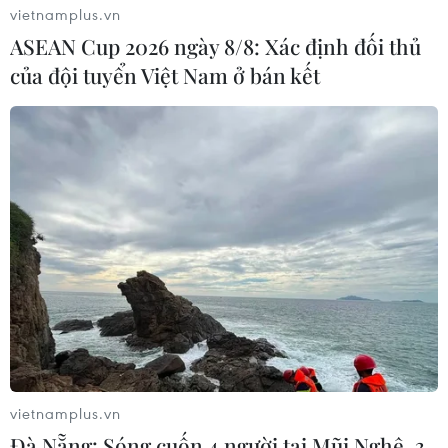
vietnamplus.vn
ASEAN Cup 2026 ngày 8/8: Xác định đối thủ
của đội tuyển Việt Nam ở bán kết
vietnamplus.vn
Đà Nẵng: Sóng cuốn 4 người tại Mũi Nghê, 3