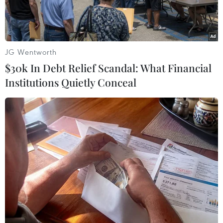
JG Wentworth
$30k In Debt Relief Scandal: What Financial
Institutions Quietly Conceal
Tổng thống Mỹ Donald Trump. (Ảnh: THX/TTXVN)
AFP đưa tin, ngày 30/3, Tổng thống Donald
Trump đã công khai khẳng định ông "không
đùa" khi nói về khả năng tranh cử nhiệm kỳ
tổng thống thứ ba, bất chấp giới hạn hai nhiệm
kỳ được quy định trong Hiến pháp Mỹ.
Trong cuộc phỏng vấn qua điện thoại với đài