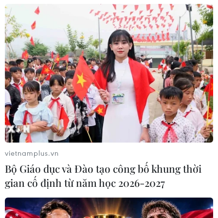
Mục 301
06/08/2026 02:23
Cuba nỗ lực khôi phục hệ thống điện
sau các sự cố toàn quốc
05/08/2026 23:16
Hội đồng Bảo an đánh giá về mối đe
dọa của IS đối với hòa bình, an ninh
quốc tế
vietnamplus.vn
05/08/2026 23:15
Bộ Giáo dục và Đào tạo công bố khung thời
gian cố định từ năm học 2026-2027
Mỹ hoàn trả khoảng 100 tỷ USD thuế
quan sau phán quyết của Tòa án Tối