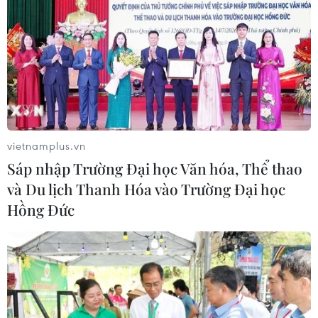
18/01/2025 02:08
Năm 2025 được dự báo sẽ có nhiều biến động khi
chính quyền của Tổng thống đắc cử Donald Trump nỗ
lực làm mới khẩu hiệu “Làm cho nước Mỹ vĩ đại trở lại”
để xây dựng “Nước Mỹ trước tiên.”
vietnamplus.vn
Sáp nhập Trường Đại học Văn hóa, Thể thao
và Du lịch Thanh Hóa vào Trường Đại học
Hồng Đức