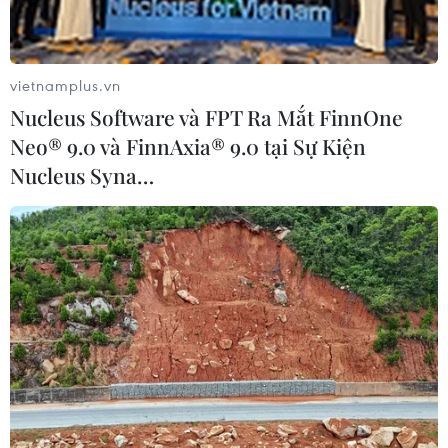
vietnamplus.vn
Nucleus Software và FPT Ra Mắt FinnOne
Neo® 9.0 và FinnAxia® 9.0 tại Sự Kiện
Nucleus Syna…