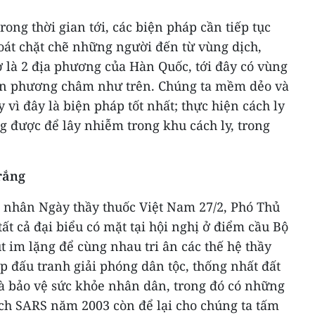
ong thời gian tới, các biện pháp cần tiếp tục
 soát chặt chẽ những người đến từ vùng dịch,
ờ là 2 địa phương của Hàn Quốc, tới đây có vùng
iện phương châm như trên. Chúng ta mềm dẻo và
y vì đây là biện pháp tốt nhất; thực hiện cách ly
g được để lây nhiễm trong khu cách ly, trong
rắng
, nhân Ngày thầy thuốc Việt Nam 27/2, Phó Thủ
t cả đại biểu có mặt tại hội nghị ở điểm cầu Bộ
 im lặng để cùng nhau tri ân các thế hệ thầy
ệp đấu tranh giải phóng dân tộc, thống nhất đất
à bảo vệ sức khỏe nhân dân, trong đó có những
dịch SARS năm 2003 còn để lại cho chúng ta tấm