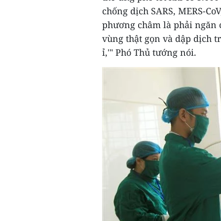
chống dịch SARS, MERS-CoV,
phương châm là phải ngăn ch
vùng thật gọn và dập dịch t
ỉ,'" Phó Thủ tướng nói.