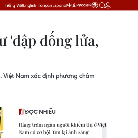
Tiếng Việt
English
Français
Español
中文
Русский
'dập đống lửa,
h. Việt Nam xác định phương châm
ĐỌC NHIỀU
Hàng trăm ngàn người khiếm thị ở Việt
Nam có cơ hội 'tìm lại ánh sáng'