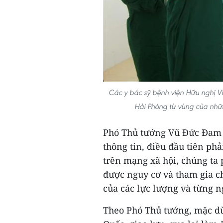
Các y bác sỹ bệnh viện Hữu nghị V
Hải Phòng từ vùng của nhữ
Phó Thủ tướng Vũ Đức Đam c
thông tin, điều đầu tiên phả
trên mạng xã hội, chúng ta
được nguy cơ và tham gia c
của các lực lượng và từng n
Theo Phó Thủ tướng, mặc dù 