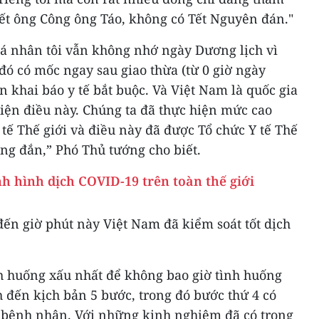
ết ông Công ông Táo, không có Tết Nguyên đán."
cá nhân tôi vẫn không nhớ ngày Dương lịch vì
đó có mốc ngay sau giao thừa (từ 0 giờ ngày
n khai báo y tế bắt buộc. Và Việt Nam là quốc gia
 hiện điều này. Chúng ta đã thực hiện mức cao
tế Thế giới và điều này đã được Tổ chức Y tế Thế
úng đắn,” Phó Thủ tướng cho biết.
nh hình dịch COVID-19 trên toàn thế giới
ến giờ phút này Việt Nam đã kiểm soát tốt dịch
nh huống xấu nhất để không bao giờ tình huống
h đến kịch bản 5 bước, trong đó bước thứ 4 có
00 bệnh nhân. Với những kinh nghiệm đã có trong