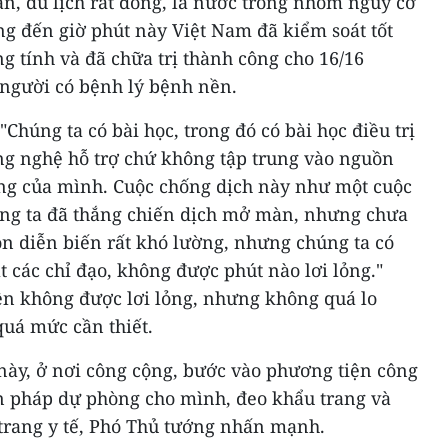
 ăn, du lịch rất đông, là nước trong nhóm nguy cơ
ng đến giờ phút này Việt Nam đã kiểm soát tốt
ng tính và đã chữa trị thành công cho 16/16
 người có bệnh lý bệnh nền.
húng ta có bài học, trong đó có bài học điều trị
ng nghệ hỗ trợ chứ không tập trung vào nguồn
iêng của mình. Cuộc chống dịch này như một cuộc
úng ta đã thắng chiến dịch mở màn, nhưng chưa
òn diễn biến rất khó lường, nhưng chúng ta có
t các chỉ đạo, không được phút nào lơi lỏng."
yền không được lơi lỏng, nhưng không quá lo
quá mức cần thiết.
này, ở nơi công cộng, bước vào phương tiện công
n pháp dự phòng cho mình, đeo khẩu trang và
 trang y tế, Phó Thủ tướng nhấn mạnh.