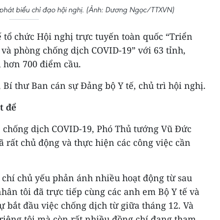
hát biểu chỉ đạo hội nghị. (Ảnh: Dương Ngọc/TTXVN)
ế tổ chức Hội nghị trực tuyến toàn quốc “Triển
 và phòng chống dịch COVID-19” với 63 tỉnh,
i hơn 700 điểm cầu.
í thư Ban cán sự Đảng bộ Y tế, chủ trì hội nghị.
t để
, chống dịch COVID-19, Phó Thủ tướng Vũ Đức
 rất chủ động và thực hiện các công việc cần
 chí chủ yếu phản ánh nhiều hoạt động từ sau
ân tôi đã trực tiếp cùng các anh em Bộ Y tế và
 bắt đầu việc chống dịch từ giữa tháng 12. Và
riêng tôi mà còn rất nhiều đồng chí đang tham