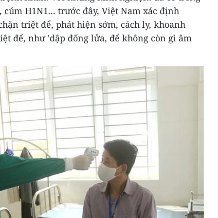
 cúm H1N1... trước đây, Việt Nam xác định
ặn triệt để, phát hiện sớm, cách ly, khoanh
riệt để, như 'dập đống lửa, để không còn gì âm