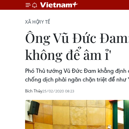
XÃ HỘI
Y TẾ
Ông Vũ Đức Đam:
không để âm ỉ'
Phó Thủ tướng Vũ Đức Đam khẳng định đ
chống dịch phải ngăn chặn triệt để như 
Bích Thủy
25/02/2020 08:23