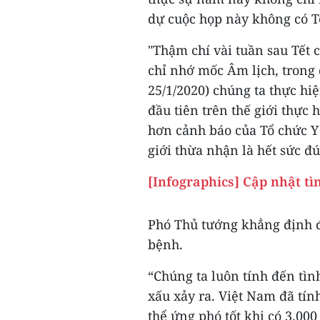
dự cuộc họp này không có T
"Thậm chí vài tuần sau Tết 
chỉ nhớ mốc Âm lịch, trong 
25/1/2020) chúng ta thực hiệ
đầu tiên trên thế giới thực
hơn cảnh báo của Tổ chức Y 
giới thừa nhận là hết sức đ
[Infographics] Cập nhật tì
Phó Thủ tướng khẳng định đ
bệnh.
“Chúng ta luôn tính đến tì
xấu xảy ra. Việt Nam đã tín
thể ứng phó tốt khi có 3.0