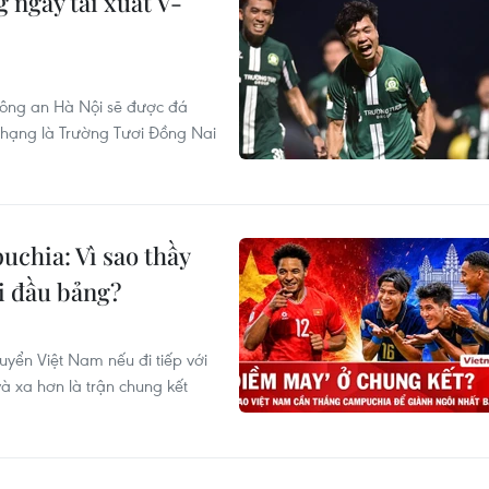
 ngày tái xuất V-
Công an Hà Nội sẽ được đá
g hạng là Trường Tươi Đồng Nai
chia: Vì sao thầy
i đầu bảng?
uyển Việt Nam nếu đi tiếp với
và xa hơn là trận chung kết