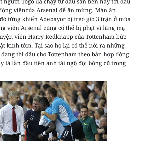
t người Togo đã chạy từ đầu sân bên này tới đầu
ổ động viêncủa Arsenal để ăn mừng.
Màn ăn
ó từng khiến Adebayor bị treo giò 3 trận ở mùa
ộng viên Arsenal cũng có thể bị phạt vì lăng mạ
 luyện viên Harry Redknapp của Tottenham bức
t kinh tởm. Tại sao họ lại có thể nói ra những
 đang thi đấu cho Tottenham theo bản hợp đồng
 là lần đầu tiên anh tái ngộ đội bóng cũ trong