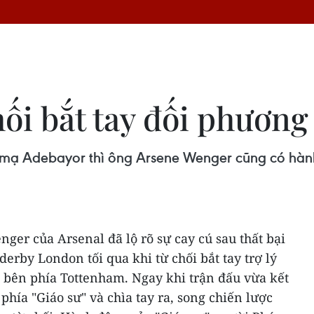
i bắt tay đối phương 
 mạ Adebayor thì ông Arsene Wenger cũng có hành
er của Arsenal đã lộ rõ sự cay cú sau thất bại
erby London tối qua khi từ chối bắt tay trợ lý
n bên phía Tottenham.
Ngay khi trận đấu vừa kết
 phía "Giáo sư" và chìa tay ra, song chiến lược