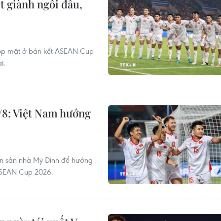
 giành ngôi đầu,
góp mặt ở bán kết ASEAN Cup
i.
/8: Việt Nam hướng
ên sân nhà Mỹ Đình để hướng
 ASEAN Cup 2026.