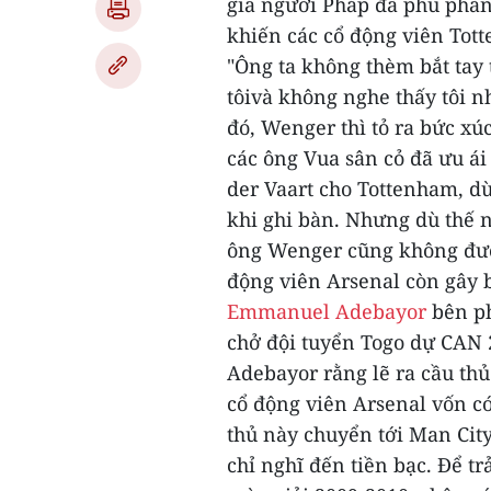
gia người Pháp đã phũ phàn
khiến các cổ động viên Tott
"Ông ta không thèm bắt tay 
tôivà không nghe thấy tôi n
đó, Wenger thì tỏ ra bức xúc
các ông Vua sân cỏ đã ưu ái
der Vaart cho Tottenham, d
khi ghi bàn.
Nhưng dù thế n
ông Wenger cũng không đượ
động viên Arsenal còn gây b
Emmanuel Adebayor
bên ph
chở đội tuyển Togo dự CAN 
Adebayor rằng lẽ ra cầu thủ
cổ động viên Arsenal vốn có
thủ này chuyển tới Man City
chỉ nghĩ đến tiền bạc. Để tr