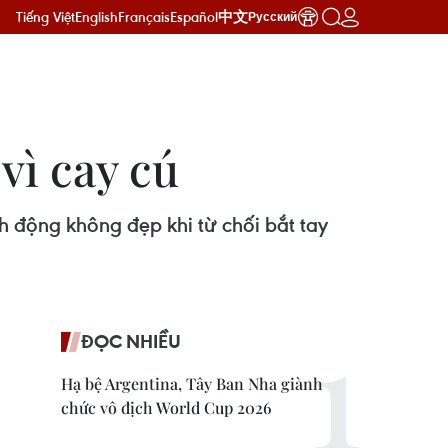
Tiếng Việt
English
Français
Español
中文
Русский
vì cay cú
 động không đẹp khi từ chối bắt tay
ĐỌC NHIỀU
Hạ bệ Argentina, Tây Ban Nha giành
chức vô địch World Cup 2026