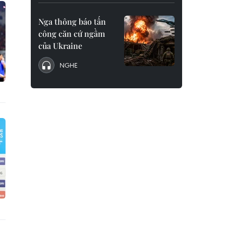
Nga thông báo tấn
công căn cứ ngầm
của Ukraine
NGHE