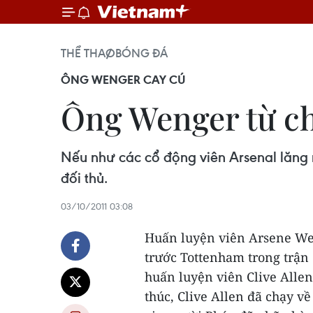
THỂ THAO
BÓNG ĐÁ
ÔNG WENGER CAY CÚ
Ông Wenger từ chố
Nếu như các cổ động viên Arsenal lăng
đối thủ.
03/10/2011 03:08
Huấn luyện viên Arsene Weng
trước Tottenham trong trận d
huấn luyện viên Clive Alle
thúc, Clive Allen đã chạy về