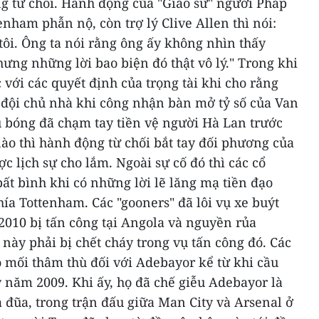
g từ chối.
Hành động của "Giáo sư" người Pháp
enham phẫn nộ, còn trợ lý Clive Allen thì nói:
tôi. Ông ta nói rằng ông ấy không nhìn thấy
hưng những lời bao biện đó thật vô lý."
Trong khi
 với các quyết định của trọng tài khi cho rằng
 đội chủ nhà khi công nhận bàn mở tỷ số của Van
ù bóng đã chạm tay tiền vệ người Hà Lan trước
ào thì hành động từ chối bắt tay đối phương của
c lịch sự cho lắm.
Ngoài sự cố đó thì các cổ
ất bình khi có những lời lẽ lăng mạ tiền đạo
ía Tottenham. Các "gooners" đã lôi vụ xe buýt
2010 bị tấn công tại Angola và nguyền rủa
 này phải bị chết cháy trong vụ tấn công đó.
Các
 mối thâm thù đối với Adebayor kể từ khi cầu
 năm 2009. Khi ấy, họ đã chế giễu Adebayor là
ả đũa, trong trận đấu giữa Man City và Arsenal ở