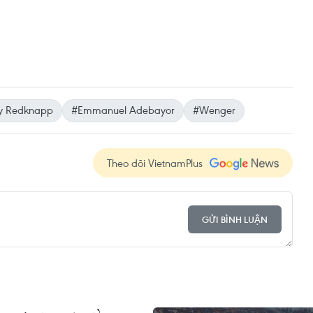
y Redknapp
#Emmanuel Adebayor
#Wenger
Theo dõi VietnamPlus
GỬI BÌNH LUẬN