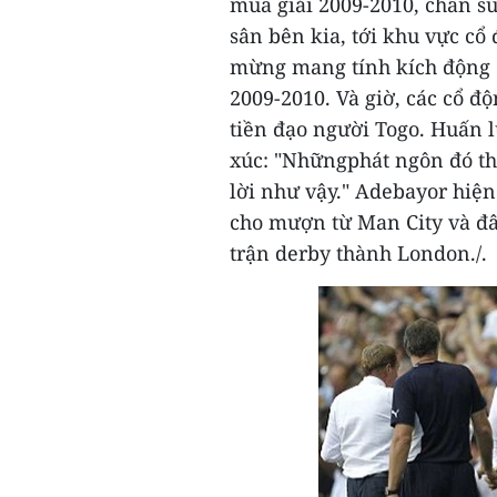
mùa giải 2009-2010, chân sú
sân bên kia, tới khu vực c
mừng mang tính kích động đ
2009-2010. Và giờ, các cổ đ
tiền đạo người Togo. Huấn
xúc: "Nhữngphát ngôn đó thậ
lời như vậy."
Adebayor hiện
cho mượn từ Man City và đây
trận derby thành London./.