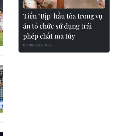
Tiến "Bịp" hầu tòa trong vụ
án tổ chức sử dụng trái
phép chất ma túy
07/08/2026 04:40