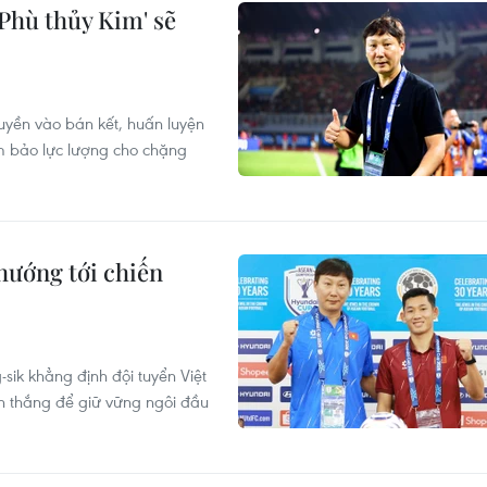
Phù thủy Kim' sẽ
quyền vào bán kết, huấn luyện
ảm bảo lực lượng cho chặng
hướng tới chiến
sik khẳng định đội tuyển Việt
n thắng để giữ vững ngôi đầu