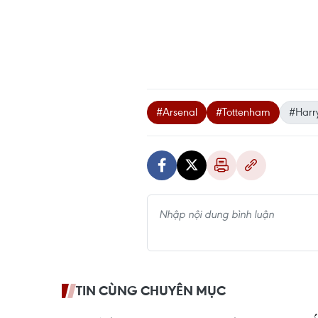
#Arsenal
#Tottenham
#Harr
TIN CÙNG CHUYÊN MỤC