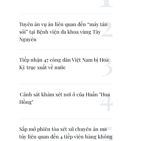
Tuyên án vụ án liên quan đến “máy tán
sỏi” tại Bệnh viện đa khoa vùng Tây
Nguyên
Tiếp nhận 47 công dân Việt Nam bị Hoa
Kỳ trục xuất về nước
Cảnh sát khám xét nơi ở của Huấn "Hoa
Hồng"
Sắp mở phiên tòa xét xử chuyên án ma
túy liên quan đến 4 tiếp viên hàng không