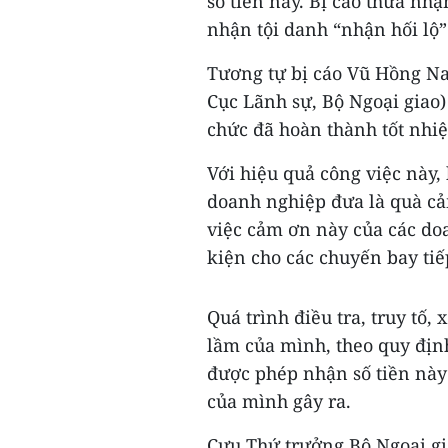
số tiền này. Bị cáo thừa nhậ
nhận tội danh “nhận hối lộ” 
Tương tự bị cáo Vũ Hồng Na
Cục Lãnh sự, Bộ Ngoại giao)
chức đã hoàn thành tốt nhi
Với hiệu quả công việc này,
doanh nghiệp đưa là quà cảm
việc cảm ơn này của các doa
kiện cho các chuyến bay tiế
Quá trình điều tra, truy tố, 
lầm của mình, theo quy đị
được phép nhận số tiền nà
của mình gây ra.
Cựu Thứ trưởng Bộ Ngoại gi