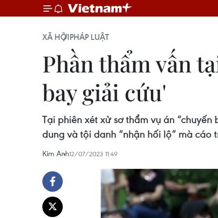
XÃ HỘI
PHÁP LUẬT
Phần thẩm vấn tại
bay giải cứu'
Tại phiên xét xử sơ thẩm vụ án “chuyến b
dung và tội danh “nhận hối lộ” mà cáo tr
Kim Anh
12/07/2023 11:49