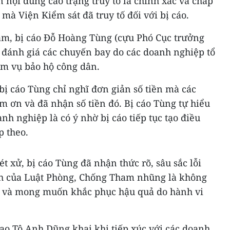
n nội dung cáo trạng truy tố là chính xác và chấp
mà Viện Kiểm sát đã truy tố đối với bị cáo.
m, bị cáo Đỗ Hoàng Tùng (cựu Phó Cục trưởng
 đánh giá các chuyến bay do các doanh nghiệp tổ
ệm vụ bảo hộ công dân.
 bị cáo Tùng chỉ nghĩ đơn giản số tiền mà các
 ơn và đã nhận số tiền đó. Bị cáo Tùng tự hiểu
nh nghiệp là có ý nhờ bị cáo tiếp tục tạo điều
p theo.
xét xử, bị cáo Tùng đã nhận thức rõ, sâu sắc lỗi
nh của Luật Phòng, Chống Tham nhũng là không
y và mong muốn khắc phục hậu quả do hành vi
ao Tô Anh Dũng khai khi tiếp xúc với các doanh