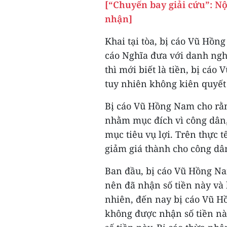
[“Chuyến bay giải cứu”: N
nhận]
Khai tại tòa, bị cáo Vũ Hồn
cáo Nghĩa đưa với danh ngh
thì mới biết là tiền, bị cáo
tuy nhiên không kiên quyết t
Bị cáo Vũ Hồng Nam cho rằn
nhằm mục đích vì công dân,
mục tiêu vụ lợi. Trên thực
giảm giá thành cho công dân
Ban đầu, bị cáo Vũ Hồng Na
nên đã nhận số tiền này và 
nhiên, đến nay bị cáo Vũ H
không được nhận số tiền này