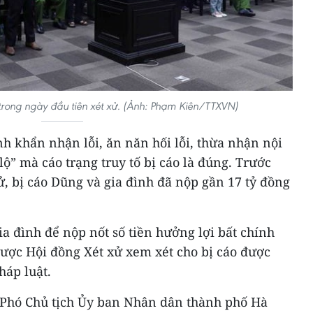
 trong ngày đầu tiên xét xử. (Ảnh: Phạm Kiên/TTXVN)
h khẩn nhận lỗi, ăn năn hối lỗi, thừa nhận nội
lộ” mà cáo trạng truy tố bị cáo là đúng. Trước
ử, bị cáo Dũng và gia đình đã nộp gần 17 tỷ đồng
ia đình để nộp nốt số tiền hưởng lợi bất chính
được Hội đồng Xét xử xem xét cho bị cáo được
áp luật.
 Phó Chủ tịch Ủy ban Nhân dân thành phố Hà