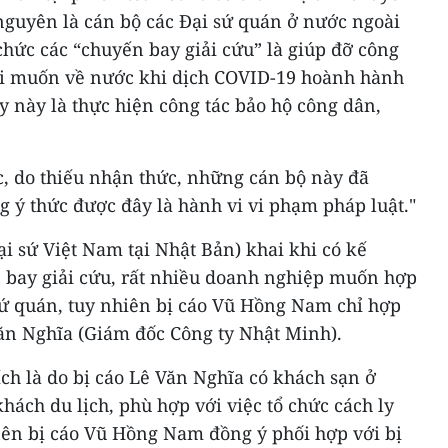
 nguyên là cán bộ các Đại sứ quán ở nước ngoài
hức các “chuyến bay giải cứu” là giúp đỡ công
ài muốn về nước khi dịch COVID-19 hoành hành
ay này là thực hiện công tác bảo hộ công dân,
c, do thiếu nhận thức, những cán bộ này đã
 ý thức được đây là hành vi vi phạm pháp luật."
i sứ Việt Nam tại Nhật Bản) khai khi có kế
n bay giải cứu, rất nhiều doanh nghiệp muốn hợp
sứ quán, tuy nhiên bị cáo Vũ Hồng Nam chỉ hợp
Văn Nghĩa (Giám đốc Công ty Nhật Minh).
ch là do bị cáo Lê Văn Nghĩa có khách sạn ở
ách du lịch, phù hợp với việc tổ chức cách ly
nên bị cáo Vũ Hồng Nam đồng ý phối hợp với bị