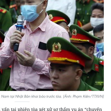
t Nam tại Nhật Bản khai báo trước tòa. (Ảnh: Phạm Kiên/TTXVN)
 vấn tại phiên tòa xét xử sơ thẩm vụ án “chuyến