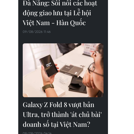
Đà Nẵng: Sôi nổi các hoạt
động giao lưu tại Lễ hội
Việt Nam - Hàn Quốc
09/08/2026 11:46
Galaxy Z Fold 8 vượt bản
Ultra, trở thành 'át chủ bài'
doanh số tại Việt Nam?
09/08/2026 04:14