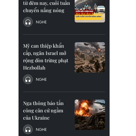
từ đêm nay, cuối tuần
chuyển nắng nóng
NGHE
Mỹ can thiệp khẩn
cấp, ngăn Israel mở
rộng đòn trừng phạt
Hezbollah
NGHE
Nga thông báo tấn
công căn cứ ngầm
của Ukraine
NGHE