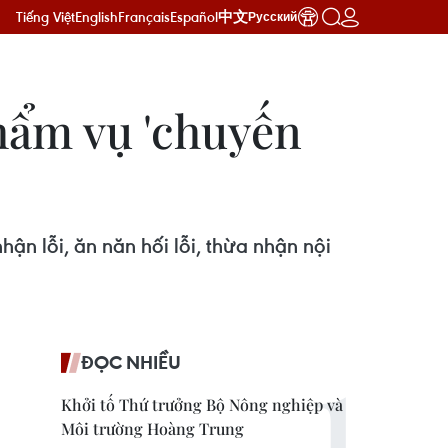
Tiếng Việt
English
Français
Español
中文
Русский
thẩm vụ 'chuyến
ận lỗi, ăn năn hối lỗi, thừa nhận nội
ĐỌC NHIỀU
Khởi tố Thứ trưởng Bộ Nông nghiệp và
Môi trường Hoàng Trung