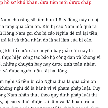
ộp hồ sơ khó khăn, đưa tiền mới được chấp
g Nam cho rằng số tiền hơn 1,8 tỷ đồng này do bị
ĩa tặng quà cảm ơn. Khi bị cáo Nam mở quà ra
 Vũ Hồng Nam gọi cho bị cáo Nghĩa để trả lại tiền,
rả lại và thừa nhận đó là sai lầm của bị cáo.
g khi tổ chức các chuyến bay giải cứu này là
 thực hiện công tác bảo hộ công dân và không vì
 tế, những chuyến bay này được tính toán nhằm
 và được người dân rất hài lòng.
m nghĩ số tiền bị cáo Nghĩa đưa là quà cảm ơn
không nghĩ đó là hành vi vi phạm pháp luật. Tuy
ồng Nam nhận thức theo quy định pháp luật thì
, bị cáo ý thức được sai lầm và đã hoàn trả lại