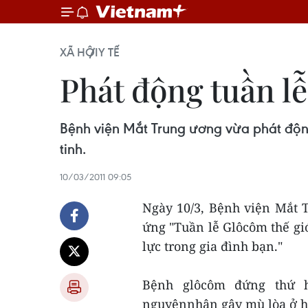
XÃ HỘI
Y TẾ
Phát động tuần l
Bệnh viện Mắt Trung ương vừa phát động
tinh.
10/03/2011 09:05
Ngày 10/3, Bệnh viện Mắt 
ứng "Tuần lễ Glôcôm thế giớ
lực trong gia đình bạn."
Bệnh glôcôm đứng thứ ha
nguyênnhân gây mù lòa ở hầu