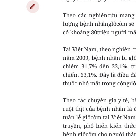
Theo các nghiêncứu mang t
lượng bệnh nhânglôcôm sẽ t
có khoảng 80triệu người m
Tại Việt Nam, theo nghiên
năm 2009, bệnh nhân bị glôm
chiếm 31,7% đến 33,1%, tr
chiếm 63,1%. Đây là điều đ
thuốc nhỏ mắt trong cộngđồ
Theo các chuyên gia y tế, 
ruột thịt của bệnh nhân là 
tuần lễ glôcôm tại Việt Na
truyền, phổ biến kiến thứ
bệnh glôcôm cho người thâ