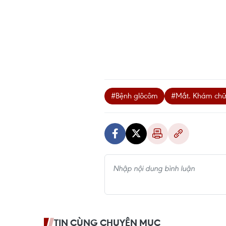
#Bệnh glôcôm
#Mắt. Khám ch
TIN CÙNG CHUYÊN MỤC