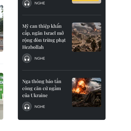
NGHE
Mỹ can thiệp khẩn
cấp, ngăn Israel mở
rộng đòn trừng phạt
Hezbollah
NGHE
Nga thông báo tấn
công căn cứ ngầm
của Ukraine
NGHE