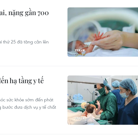
ai, nặng gần 700
ai thứ 25 đã tăng cân lên
ến hạ tầng y tế
sóc sức khỏe sớm đến phát
g bước đưa dịch vụ y tế chất