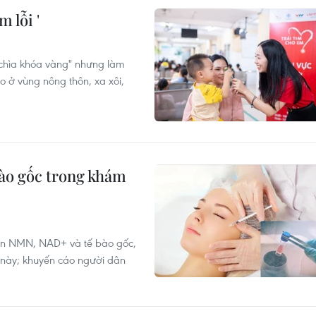
m lỗi '
"chìa khóa vàng" nhưng làm
o ở vùng nông thôn, xa xôi,
bào gốc trong khám
yền NMN, NAD+ và tế bào gốc,
 này; khuyến cáo người dân