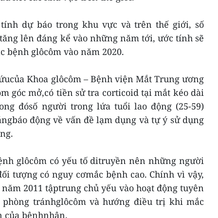
ính dự báo trong khu vực và trên thế giới, số
ăng lên đáng kể vào những năm tới, ước tính sẽ
ắc bệnh glôcôm vào năm 2020.
 cứucủa Khoa glôcôm – Bệnh viện Mắt Trung ương
 góc mở,có tiền sử tra corticoid tại mắt kéo dài
ong đósố người trong lứa tuổi lao động (25-59)
ángbáo động về vấn đề lạm dụng và tự ý sử dụng
ng.
bệnh glôcôm có yếu tố ditruyền nên những người
đối tượng có nguy cơmắc bệnh cao. Chính vì vậy,
m năm 2011 tậptrung chủ yếu vào hoạt động tuyên
c phòng tránhglôcôm và hướng điều trị khi mắc
n của bệnhnhân.