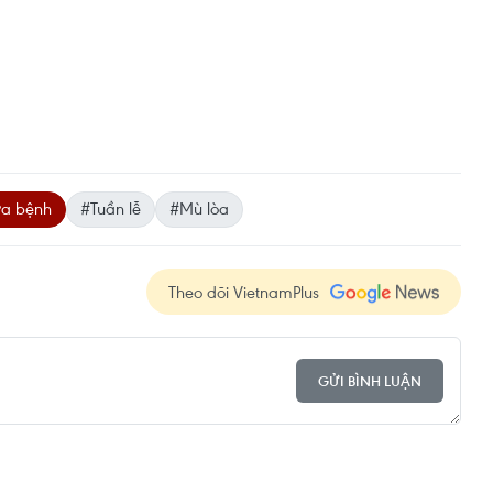
ữa bệnh
#Tuần lễ
#Mù lòa
Theo dõi VietnamPlus
GỬI BÌNH LUẬN