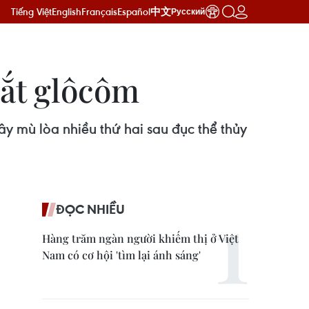
Tiếng Việt
English
Français
Español
中文
Русский
ắt glôcôm
 mù lòa nhiều thứ hai sau đục thể thủy
ĐỌC NHIỀU
Hàng trăm ngàn người khiếm thị ở Việt
Nam có cơ hội 'tìm lại ánh sáng'