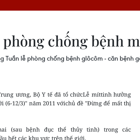
ễ phòng chống bệnh m
 Tuần lễ phòng chống bệnh glôcôm - căn bệnh gây
Trung ương, Bộ Y tế đã tổ chứcLễ míttinh hưởng
i (6-12/3)" năm 2011 vớichủ đề "Đừng để mất thị
i (sau bệnh đục thể thủy tinh) trong các
 hết các khu vực trên thế giới.