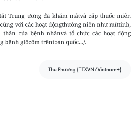
Mắt Trung ương đã khám mắtvà cấp thuốc miễn
cùng với các hoạt độngthường niên như míttinh,
i thân của bệnh nhânvà tổ chức các hoạt động
g bệnh glôcôm trêntoàn quốc.../.
Thu Phương (TTXVN/Vietnam+)