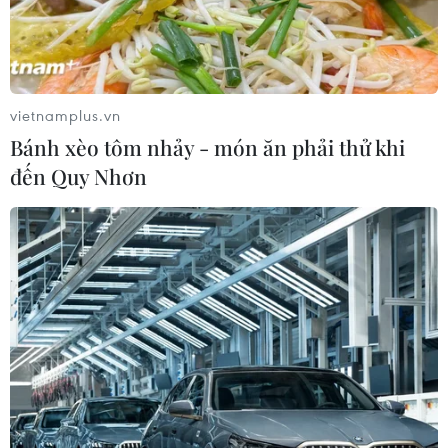
Mưa lớn kéo dài gây thiệt hại khoảng
15 tỷ đồng tại Tuyên Quang
vietnamplus.vn
06/08/2026 03:03
Bánh xèo tôm nhảy - món ăn phải thử khi
đến Quy Nhơn
Quảng Trị ưu tiên đầu tư hoàn thiện
hệ thống xử lý nước thải cụm công
nghiệp
06/08/2026 03:03
Pháp mở các điểm tắm sông
phục vụ người dân trong mùa Hè
nắng nóng
06/08/2026 03:02