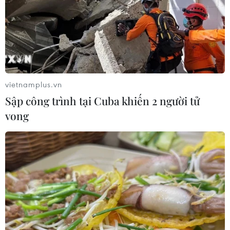
06/08/2026 06:28
Quảng Trị: Mùa mưa lũ cận kề,
thường trực nỗi lo bờ sông 'nuốt' đất
06/08/2026 05:14
vietnamplus.vn
Sập công trình tại Cuba khiến 2 người tử
vong
Mưa dông khiến hàng chục
chuyến bay tới Nội Bài không thể hạ
cánh
06/08/2026 04:37
Cảnh báo lũ quét, sạt lở đất ở 8 tỉnh
khu vực Bắc Bộ và Thanh Hóa
06/08/2026 03:47