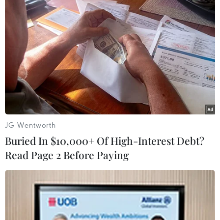
Chia sẻ với phóng viên về hiệu quả của "giống
lúa chống mặn," ông Trần Văn Tường, Chủ
nhiệm Hợp tác xã Hùng Tiến, xã Giao Tiến chia
sẻ: “Với trà lúa RVT, hiện nay năng suất có
những ruộng trên địa bàn đã đạt trên
200kg/sào. Nhờ đó, bà con dường như đã không
phải lo lắng khi đất ruộng bị nhiễm mặn.”
JG Wentworth
Buried In $10,000+ Of High-Interest Debt?
Read Page 2 Before Paying