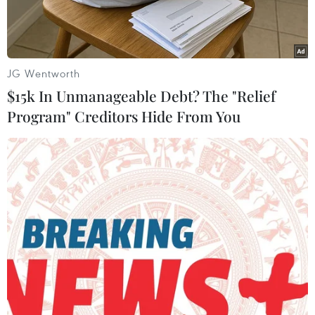
tỉnh Nam Định yên tâm bám biển.
JG Wentworth
$15k In Unmanageable Debt? The "Relief
Program" Creditors Hide From You
Chăm sóc lúa chất lượng cao đạt yêu cầu xuất khẩu. (Nguồn
ảnh: TTXVN)