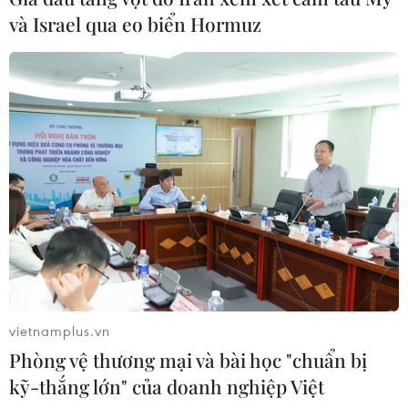
và Israel qua eo biển Hormuz
Theo dõi VietnamPlus
TIN CÙNG CHUYÊN MỤC
Lào Cai khẩn trương tìm kiếm 2
người mất tích do mưa lũ
07/08/2026 03:04
vietnamplus.vn
Phòng vệ thương mại và bài học "chuẩn bị
kỹ-thắng lớn" của doanh nghiệp Việt
Khẩn trương phân luồng giao thông