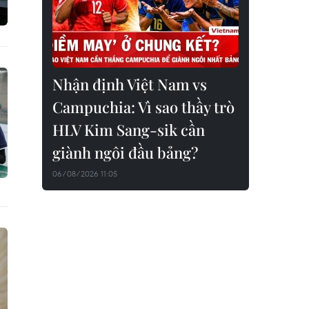
Nhận định Việt Nam vs
Campuchia: Vì sao thầy trò
HLV Kim Sang-sik cần
giành ngôi đầu bảng?
06/08/2026 11:05