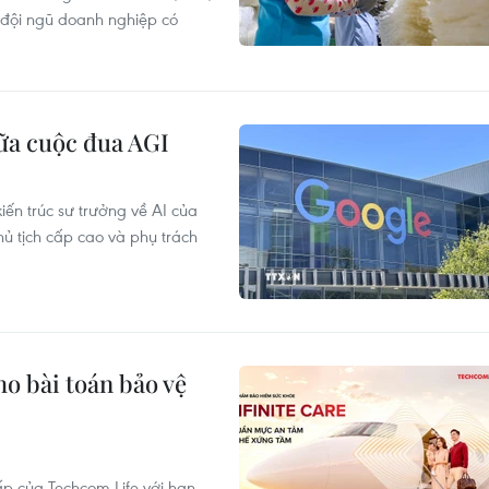
 đội ngũ doanh nghiệp có
iữa cuộc đua AGI
iến trúc sư trưởng về AI của
ủ tịch cấp cao và phụ trách
ho bài toán bảo vệ
ấp của Techcom Life với hạn