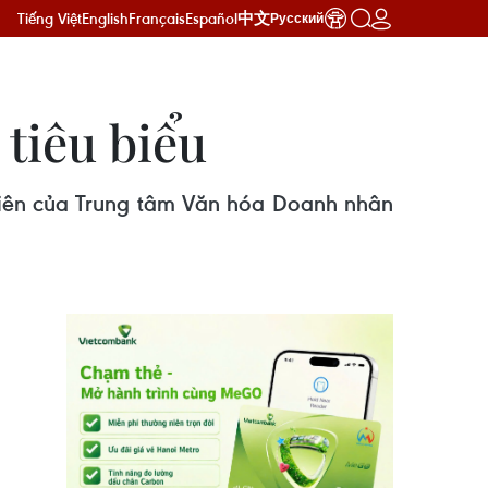
Tiếng Việt
English
Français
Español
中文
Русский
tiêu biểu
 viên của Trung tâm Văn hóa Doanh nhân