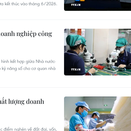
ừa kết thúc vào tháng 6/2026.
 doanh nghiệp công
ô hình kết hợp giữa Nhà nước-
 kỹ năng số cho cơ quan nhà
hất lượng doanh
ác điểm nghẽn về đất đai, vốn,