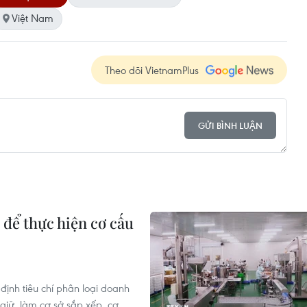
Việt Nam
Theo dõi VietnamPlus
GỬI BÌNH LUẬN
 để thực hiện cơ cấu
nh tiêu chí phân loại doanh
giữ, làm cơ sở sắp xếp, cơ