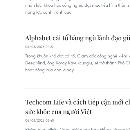
nhân lực, khoa học công nghệ, đặt mục tiêu hình thành
năng lực cạnh tranh cao.
Alphabet cải tổ hàng ngũ lãnh đạo g
06/08/2026 04:22
Trong khuôn khổ đợt cải tổ, Giám đốc công nghệ kiêm k
DeepMind, ông Koray Kavukcuoglu, sẽ trở thành Phó Ch
hoạt động của đơn vị này.
Techcom Life và cách tiếp cận mới c
sức khỏe của người Việt
06/08/2026 03:40
Khám phá Infinite Care, giải pháp bảo hiểm y tế cao c