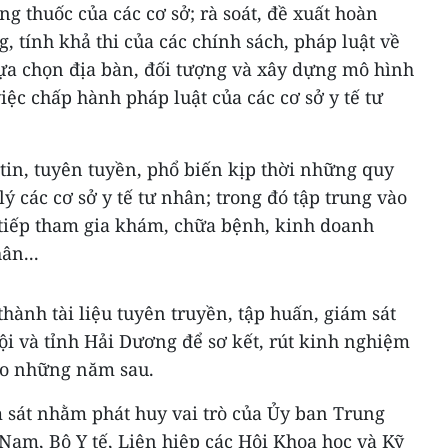
ng thuốc của các cơ sở; rà soát, đề xuất hoàn
, tính khả thi của các chính sách, pháp luật về
lựa chọn địa bàn, đối tượng và xây dựng mô hình
iệc chấp hành pháp luật của các cơ sở y tế tư
tin, tuyên tuyền, phổ biến kịp thời những quy
ý các cơ sở y tế tư nhân; trong đó tập trung vào
 tiếp tham gia khám, chữa bệnh, kinh doanh
ân...
hành tài liệu tuyên truyền, tập huấn, giám sát
ội và tỉnh Hải Dương để sơ kết, rút kinh nghiệm
vào những năm sau.
 sát nhằm phát huy vai trò của Ủy ban Trung
Nam, Bộ Y tế, Liên hiệp các Hội Khoa học và Kỹ