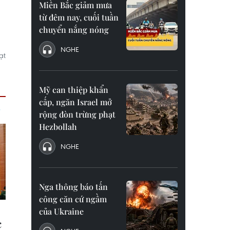
Miền Bắc giảm mưa
từ đêm nay, cuối tuần
chuyển nắng nóng
NGHE
ạt
Mỹ can thiệp khẩn
cấp, ngăn Israel mở
rộng đòn trừng phạt
Hezbollah
NGHE
Nga thông báo tấn
công căn cứ ngầm
của Ukraine