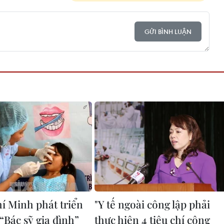
GỬI BÌNH LUẬN
í Minh phát triển
"Y tế ngoài công lập phải
“Bác sỹ gia đình”
thực hiện 4 tiêu chí công