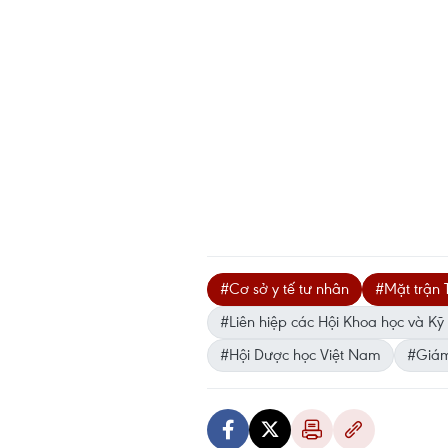
#Cơ sở y tế tư nhân
#Mặt trận 
#Liên hiệp các Hội Khoa học và Kỹ
#Hội Dược học Việt Nam
#Giám