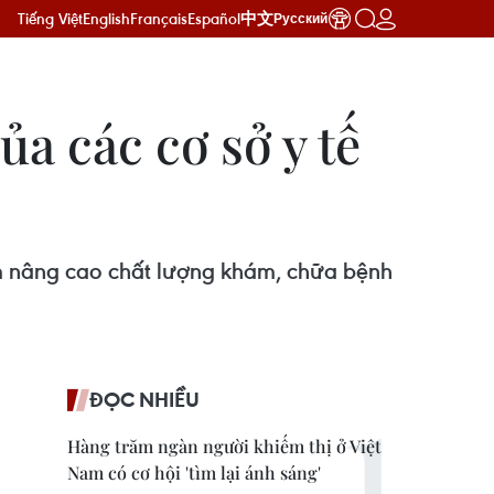
Tiếng Việt
English
Français
Español
中文
Русский
ủa các cơ sở y tế
ằm nâng cao chất lượng khám, chữa bệnh
ĐỌC NHIỀU
Hàng trăm ngàn người khiếm thị ở Việt
Nam có cơ hội 'tìm lại ánh sáng'