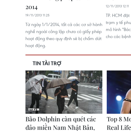
2014
12/11/2013 12:11
TP. HCM đặt 
19/11/2013 11:25
trạm y tế ph
Từ ngày 1/1/2014, tất cả các cơ sở hành
mô hình "Bác
nghề ngoài công lập chưa có giấy phép
cho các bệnh
hoạt động theo quy định sẽ bị chấm dứt
hoạt động.