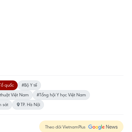
Tổ quốc
#Bộ Y tế
 thuật Việt Nam
#Tổng hội Y học Việt Nam
 sát
TP. Hà Nội
Theo dõi VietnamPlus