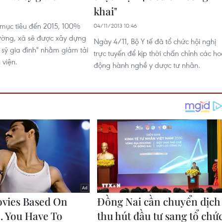
khai"
mục tiêu đến 2015, 100%
04/11/2013 10:46
ường, xã sẽ được xây dựng
Ngày 4/11, Bộ Y tế đã tổ chức hội nghị
 sỹ gia đình" nhằm giảm tải
trực tuyến để kịp thời chấn chỉnh các ho
 viện.
động hành nghề y dược tư nhân.