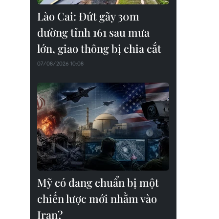
Lào Cai: Đứt gãy 30m
đường tỉnh 161 sau mưa
lớn, giao thông bị chia cắt
07/08/2026 10:08
Mỹ có đang chuẩn bị một
chiến lược mới nhằm vào
Iran?