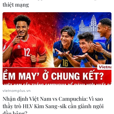
thiệt mạng
'Garcon a la Pipe' của Pablo Picasso (129 triệu USD). (Nguồn:
AP)
(Vietnam+)
vietnamplus.vn
Nhận định Việt Nam vs Campuchia: Vì sao
thầy trò HLV Kim Sang-sik cần giành ngôi
đầu bảng?