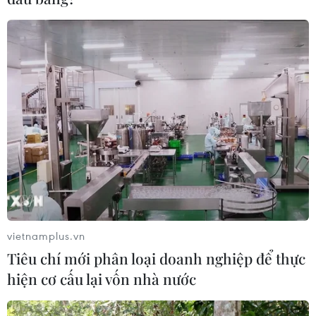
#Bức tranh
#Nghệ thuật
#Họa sỹ
#Pablo Picasso
#Paul Gauguin
#Nafea Faa Ipoipo?
#Paul Cezanne
#The Card Players
vietnamplus.vn
Tiêu chí mới phân loại doanh nghiệp để thực
Theo dõi VietnamPlus
hiện cơ cấu lại vốn nhà nước