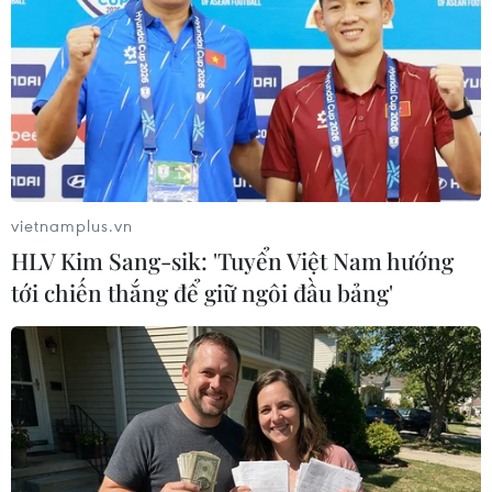
'Le rêve' (Giấc mơ) của Pablo Picasso (158.4 triệu USD). (Nguồn:
AFP)
vietnamplus.vn
HLV Kim Sang-sik: 'Tuyển Việt Nam hướng
tới chiến thắng để giữ ngôi đầu bảng'