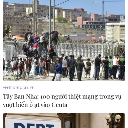
'No 5, 1948' của Jackson Pollock (164 triệu USD). (Nguồn: AP)
vietnamplus.vn
Tây Ban Nha: 100 người thiệt mạng trong vụ
vượt biển ồ ạt vào Ceuta