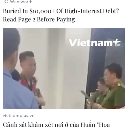
JG Wentworth
Buried In $10,000+ Of High-Interest Debt?
Read Page 2 Before Paying
'The Card Players' của Paul Cezanne (274 triệu USD). (Nguồn:
Getty Images)
vietnamplus.vn
Cảnh sát khám xét nơi ở của Huấn "Hoa