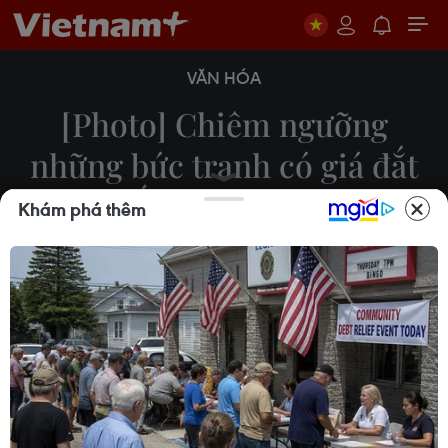
VĂN HÓA
[Photo] Chiêm ngưỡng
những bức tranh có giá đắt
đến "giật mình"
Khám phá thêm
11/02/2015 08:05
Nhiều người sẽ phải ngỡ ngàng khi biết nhiều
bước tranh có giá cả một gia tài, thậm chí lên tới
300 triệu USD.