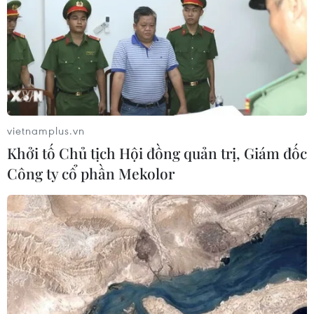
vietnamplus.vn
Khởi tố Chủ tịch Hội đồng quản trị, Giám đốc
Công ty cổ phần Mekolor
TIN CÙNG CHUYÊN MỤC
Buổi hòa nhạc kéo dài 639 năm vừa
mới hoàn thành 4% hành trình
06/08/2026 11:54
Dự thảo Luật Kiến trúc: Bổ sung quy