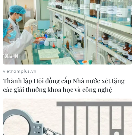
của 5 họa sỹ trẻ
30/01/2015 23:38
Các tác phẩm triển lãm trong “Rất hân hạnh” không chỉ
hấp dẫn về mặt thị giác mà còn rất duyên dáng trong
cách chuyển tải vấn đề xã hội.
vietnamplus.vn
Thành lập Hội đồng cấp Nhà nước xét tặng
các giải thưởng khoa học và công nghệ