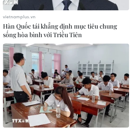
vietnamplus.vn
Hàn Quốc tái khẳng định mục tiêu chung
sống hòa bình với Triều Tiên
'Three Studies of Lucian Freud' của Francis Bacon (144.6 triệu
USD). (Nguồn: AP)