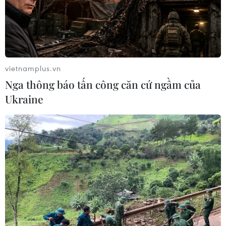
vietnamplus.vn
Lý Nhã Kỳ bảo trợ cho triển lãm thời trang
Nga thông báo tấn công căn cứ ngầm của
cao cấp tại Pháp
Ukraine
03/02/2015 08:46
Lý Nhã Kỳ và người bạn thân thiết của cô, nữ tỷ phú
Mouna Ayoub sẽ bảo trợ cho sự kiện thời trang lớn
“Unbuttoning Fashion,” tại viện bảo tàng Les Arts
Decoratifs danh tiếng hàng đầu tại Pháp.