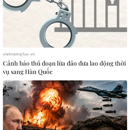
Lễ hội truyện tranh hàng đầu tôn vinh tạp
chí Charlie Hebdo
02/02/2015 09:16
Câu chuyện về một thanh niên có cuộc sống giằng xé
giữa nước Pháp và Trung Đông do một cộng tác viên
vietnamplus.vn
của Charlie Hebdo sáng tác đã đoạt giải thưởng cao
Cảnh báo thủ đoạn lừa đảo đưa lao động thời
nhất tại lễ hội truyện tranh lớn nhất thế giới.
vụ sang Hàn Quốc