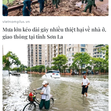
vietnamplus.vn
Mưa lớn kéo dài gây nhiều thiệt hại về nhà ở,
giao thông tại tỉnh Sơn La
Italy thu hồi một bức tranh bị đánh cắp
của Leonardo da Vinci
11/02/2015 01:03
Một bức tranh được cho là của danh họa Leonardo da
Vinci đã được các cảnh sát Italy thu hồi ở Thụy Sĩ và
đưa nó trở lại Italy.