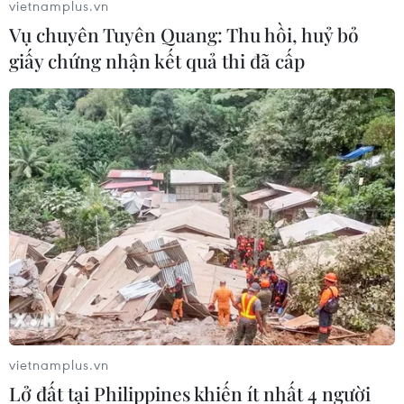
vietnamplus.vn
Vụ chuyên Tuyên Quang: Thu hồi, huỷ bỏ
giấy chứng nhận kết quả thi đã cấp
'Bal du moulin de la Galette' của Pierre-Auguste Renoir (143 triệu
USD). (Nguồn: REX)
vietnamplus.vn
Lở đất tại Philippines khiến ít nhất 4 người