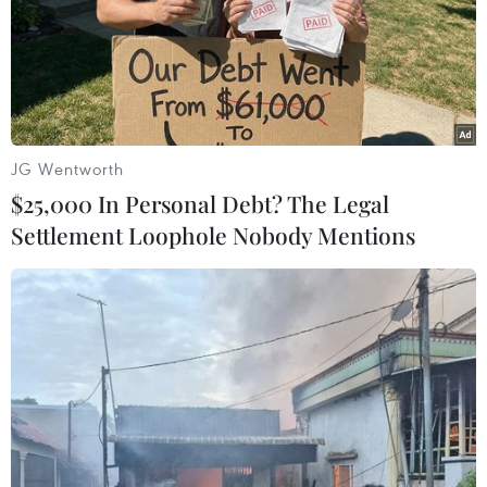
JG Wentworth
$25,000 In Personal Debt? The Legal
'Chân dung Adele Bloch-Bauer I' của Gustav Klimt (158 triệu
Settlement Loophole Nobody Mentions
USD). (Nguồn: Getty Images)