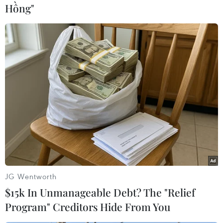
Hồng"
JG Wentworth
$15k In Unmanageable Debt? The "Relief
Program" Creditors Hide From You