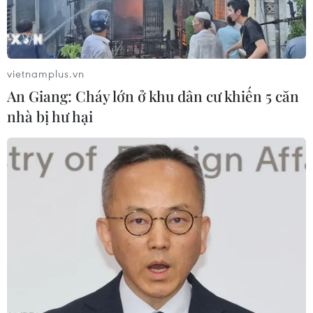
vietnamplus.vn
An Giang: Cháy lớn ở khu dân cư khiến 5 căn
nhà bị hư hại
'Chân dung Dr. Gachet' của Vincent van Gogh (150 triệu USD).
(Nguồn: Corbis)