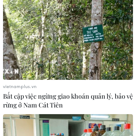
TIN LIÊN QUAN
vietnamplus.vn
Bất cập việc ngừng giao khoán quản lý, bảo vệ
rừng ở Nam Cát Tiên
"Rất hân hạnh" - Góc nhìn về vấn đề xã hội