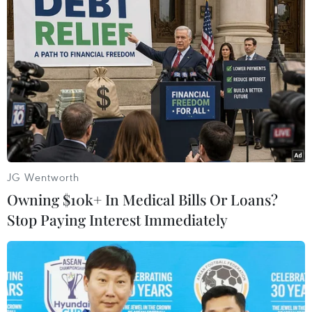
'
Woman III' của Willem de Kooning (161 triệu USD). (Nguồn: AP)
JG Wentworth
Owning $10k+ In Medical Bills Or Loans?
Stop Paying Interest Immediately