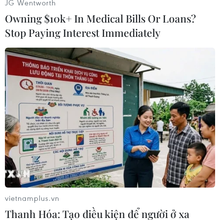
JG Wentworth
Owning $10k+ In Medical Bills Or Loans?
Stop Paying Interest Immediately
Chương trình nghệ thuật Âm vọng sông Hương với hiệu ứng
âm thanh, ánh sáng hấp dẫn du khách. (Ảnh: Hoàng Hùng/
TTXVN)
vietnamplus.vn
Thanh Hóa: Tạo điều kiện để người ở xa