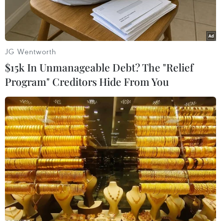
JG Wentworth
$15k In Unmanageable Debt? The "Relief
Program" Creditors Hide From You
Một tiết mục trong chương trình. (Ảnh: Hoàng Hùng/TTXVN)