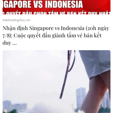
opera quốc tế
10/07/2026 15:34
vietnamplus.vn
Giọng ca 17 tuổi của Việt Nam giành
Nhận định Singapore vs Indonesia (20h ngày
giải Vàng tại Liên hoan Nghệ thuật
7/8): Cuộc quyết đấu giành tấm vé bán kết
châu Á 2026
duy …
09/07/2026 04:11
Chile để ngỏ khả năng tổ chức
concert BTS
08/07/2026 23:22
Hòa nhạc “Crescendo - Giao hưởng
kết nối” lan tỏa tinh thần giao lưu
văn hóa