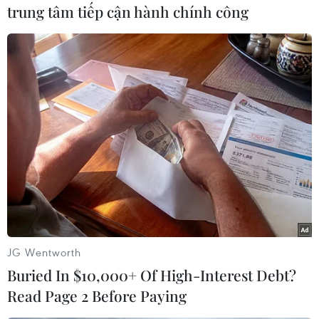
trung tâm tiếp cận hành chính công
Chương trình nghệ thuật Âm vọng sông Hương với hiệu ứng
âm thanh, ánh sáng hấp dẫn du khách. (Ảnh: Hoàng Hùng/
TTXVN)
JG Wentworth
Buried In $10,000+ Of High-Interest Debt?
Read Page 2 Before Paying