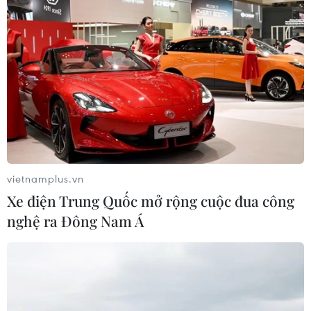
THỦY
Sở hữu trí tuệ
Quy định sử dụng
RSS
Hỗ trợ
Ngôn ngữ
TTXVN
Dịch vụ tin
Quảng cáo
Liên hệ
vietnamplus.vn
Xe điện Trung Quốc mở rộng cuộc đua công
Giấy phép số: 1374/GP-BTTTT do Bộ Thông tin và Truyền thông
nghệ ra Đông Nam Á
cấp ngày 11/9/2008.
Quảng cáo: Phó TBT Nguyễn Thị Tám: 093.5958688, Email:
tamvna@gmail.com
Điện thoại: (024) 39411349 - (024) 39411348, Fax: (024)
39411348