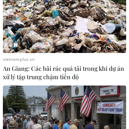
Chương trình nghệ thuật Âm vọng sông Hương với hiệu ứng
âm thanh, ánh sáng hấp dẫn du khách. (Ảnh: Hoàng Hùng/
TTXVN)
(TTXVN/Vietnam+)
vietnamplus.vn
An Giang: Các bãi rác quá tải trong khi dự án
xử lý tập trung chậm tiến độ