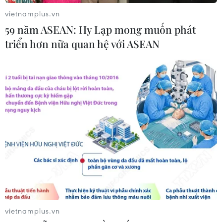
Sắc màu văn hóa tại lễ hội đường
vietnamplus.vn
phố ở thành phố Huế
59 năm ASEAN: Hy Lạp mong muốn phát
28/04/2018 23:00
triển hơn nữa quan hệ với ASEAN
Nằm trong khuôn khổ Festival Huế 2018, Lễ hội đường
phố với chủ đề “Sắc màu văn hóa" tại Huế có sự tham
gia của nhiều đoàn nghệ thuật trong nước và quốc tế.
vietnamplus.vn