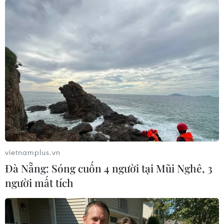
Chương trình nghệ thuật Âm vọng sông Hương với hiệu ứng
âm thanh, ánh sáng hấp dẫn du khách. (Ảnh: Hoàng
Hùng/TTXVN)
vietnamplus.vn
Đà Nẵng: Sóng cuốn 4 người tại Mũi Nghê, 3
người mất tích