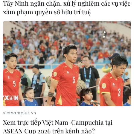
Tây Ninh ngăn chặn, xử lý nghiêm các vụ việc
xâm phạm quyền sở hữu trí tuệ
TIN CÙNG CHUYÊN MỤC
Buổi hòa nhạc kéo dài 639 năm vừa
mới hoàn thành 4% hành trình
vietnamplus.vn
06/08/2026 11:54
Xem trực tiếp Việt Nam-Campuchia tại
ASEAN Cup 2026 trên kênh nào?