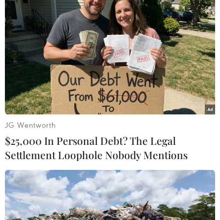
Chương trình nghệ thuật Âm vọng sông Hương với hiệu ứng
âm thanh, ánh sáng hấp dẫn du khách. (Ảnh: Hoàng Hùng/
TTXVN)
JG Wentworth
$25,000 In Personal Debt? The Legal
Settlement Loophole Nobody Mentions