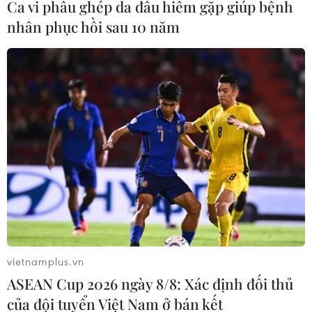
Ca vi phẫu ghép da đầu hiếm gặp giúp bệnh
nhân phục hồi sau 10 năm
Người dân thích thú với Lễ hội
diều Huế chào mừng Festival
29/04/2018 02:12
Từ 28/4 đến ngày 2/5, tại thành phố Huế diễn ra lễ hội
diều Huế với sự tham dự của các thành viên câu lạc bộ
mang đến trình diễn các loại diều độc đáo, lạ mắt.
vietnamplus.vn
ASEAN Cup 2026 ngày 8/8: Xác định đối thủ
của đội tuyển Việt Nam ở bán kết