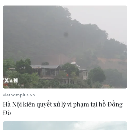
Ẩm thực cung đình và dân gian Huế kết
hợp du lịch vươn ra thế giới
29/04/2018 13:42
Thừa Thiên-Huế cần ưu tiên đầu tư xây dựng thương
hiệu, hoàn chỉnh hồ sơ cho một "kinh đô ẩm thực," gắn
liền vai trò của các "sứ giả ẩm thực" và tiến tới xây
vietnamplus.vn
dựng Bảo tàng Văn hóa Ẩm thực Việt Nam.
Hà Nội kiên quyết xử lý vi phạm tại hồ Đồng
Đò