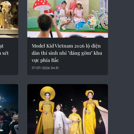
ạt
Model Kid Vietnam 2026 lộ diện
m xét
dàn thí sinh nhí "đáng gờm" khu
vực phía Bắc
17/07/2026 04:51