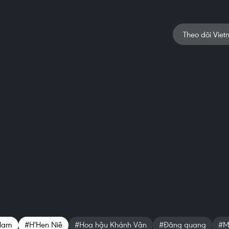
Theo dõi Viet
 Nam
#H'Hen Niê
#Hoa hậu Khánh Vân
#Đăng quang
#Mi