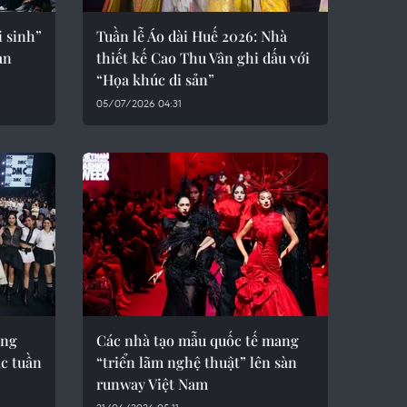
 sinh”
Tuần lễ Áo dài Huế 2026: Nhà
àn
thiết kế Cao Thu Vân ghi dấu với
“Họa khúc di sản”
05/07/2026 04:31
ùng
Các nhà tạo mẫu quốc tế mang
c tuần
“triển lãm nghệ thuật” lên sàn
runway Việt Nam