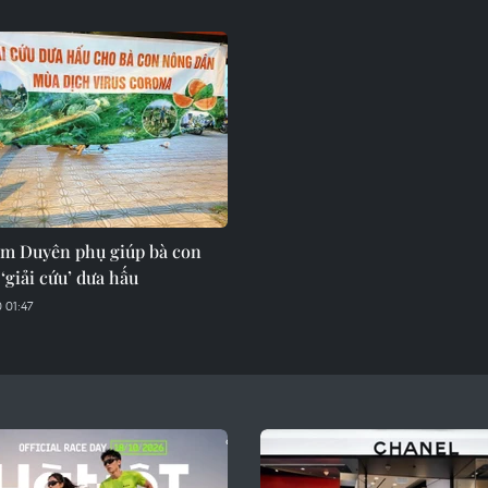
im Duyên phụ giúp bà con
‘giải cứu’ dưa hấu
 01:47