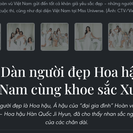
oàn vũ Việt Nam gửi đến tất cả khán giả yêu sắc đẹp – những người 
cuộc thi, cũng như đại diện Việt Nam tại Miss Universe. (Ảnh: CTV/V
 Dàn người đẹp Hoa 
t Nam cùng khoe sắc X
gười đẹp là Hoa hậu, Á hậu của “đại gia đình” Hoàn v
 – Hoa hậu Hàn Quốc Ji Hyun, đã cho thấy nhan sắc n
của các chân dài.