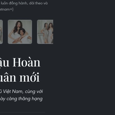
luôn đồng hành, dõi theo và
ietnam+)
hậu Hoàn
uân mới
ũ Việt Nam, cùng với
gày càng thăng hạng