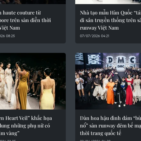
 haute couture từ
Nhà tạo mẫu Hàn Quốc “tái
ore trên sàn diễn thời
di sản truyền thống trên s
 Việt Nam
runway Việt Nam
026 08:25
07/07/2026 04:21
n Heart Veil” khắc họa
Dàn hoa hậu đình đám “b
dung những phụ nữ có
nổ” sàn runway đêm bế mạ
tim vàng”
thời trang quốc tế