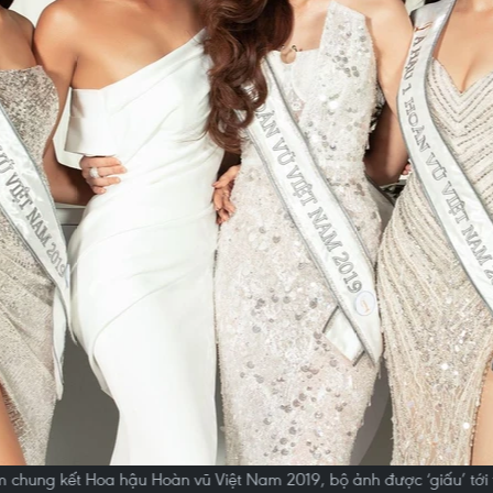
 chung kết Hoa hậu Hoàn vũ Việt Nam 2019, bộ ảnh được ‘giấu’ tới t