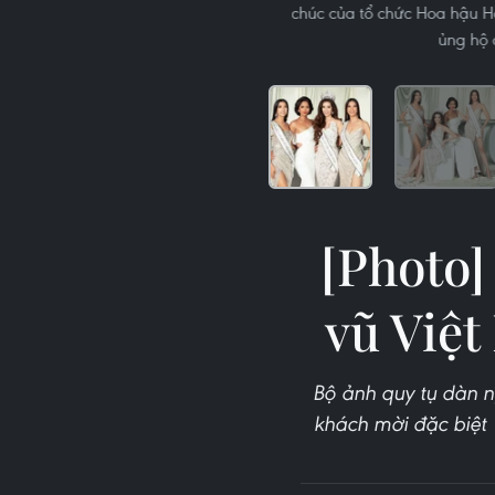
chúc của tổ chức Hoa hậu H
ủng hộ 
[Photo]
vũ Việ
Bộ ảnh quy tụ dàn n
khách mời đặc biệt