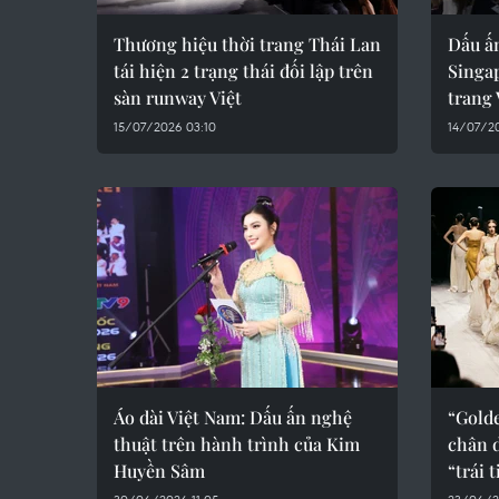
Thương hiệu thời trang Thái Lan
Dấu ấn
tái hiện 2 trạng thái đối lập trên
Singap
sàn runway Việt
trang
15/07/2026 03:10
14/07/2
Áo dài Việt Nam: Dấu ấn nghệ
“Golde
thuật trên hành trình của Kim
chân 
Huyền Sâm
“trái 