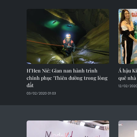
H’Hen Niê: Gian nan hành trình
Á hậu K
chinh phục 'Thiên đường trong lòng
quê nhà 
đất
12/02/2020
03/02/2020 01:03