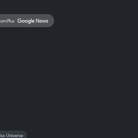
namPlus
ss Universe