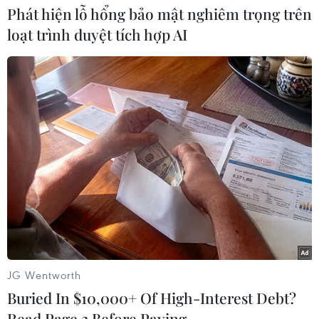
Phát hiện lỗ hổng bảo mật nghiêm trọng trên
loạt trình duyệt tích hợp AI
#Tết Nguyên đán Tân Sửu
#Ca khúc
#mùa Xuân
#Ca khúc bất hủ
#Mùa Xuân đầu tiên
#Một mùa xuân nho nhỏ
#Tình ca Tây Bắc
PODCAST MỚI NHẤT
JG Wentworth
Buried In $10,000+ Of High-Interest Debt?
Read Page 2 Before Paying