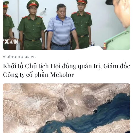
ra.
qua.
NGHE
NGHE
vietnamplus.vn
Khởi tố Chủ tịch Hội đồng quản trị, Giám đốc
Công ty cổ phần Mekolor
Nghị quyết 57: Tăng tốc
Miền Bắc vượt 10.000
thực thi, lấy kết quả
mái nhà điện mặt trời,
thực chất làm thước đo
nhiều hộ đã bán điện dư
thừa
Sau hơn 18 tháng triển
khai, Nghị quyết 57 đang
Xu hướng đầu tư điện mặt