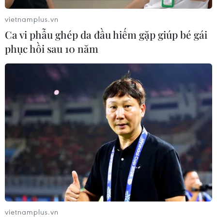
vietnamplus.vn
Ca vi phẫu ghép da đầu hiếm gặp giúp bé gái
phục hồi sau 10 năm
Mỹ và Iran tiến gần bước
Mỹ chưa chấp thuận
đột phá ngoại giao
Israel đánh mục tiêu
nhằm khôi phục bản ghi
năng lượng Iran
nhớ
Mới đây, Bộ trưởng Quốc
Các nhà trung gian quốc
phòng Israel - ông Israel
tế cho biết Mỹ và Iran
Katz cho biết Mỹ hiện
đang tiến gần bước đột
chưa chấp thuận để Israel
phá nhằm khôi phục Bản
tiến hành các cuộc tấn
ghi nhớ, tuy nhiên quyết
công nhằm vào các mục
định cuối cùng phụ thuộc
tiêu năng lượng của Iran.
vào cuộc gặp giữa ông
NGHE
Trump và Thủ tướng Israel.
vietnamplus.vn