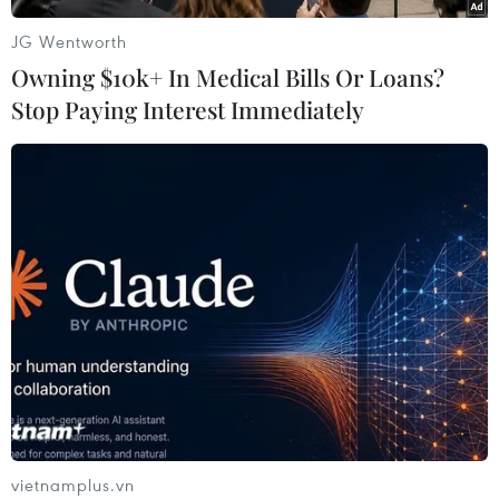
những ca khúc mùa Xuân bất hủ của những
JG Wentworth
nhạc sỹ nổi tiếng Việt Nam:
Owning $10k+ In Medical Bills Or Loans?
Diệu Hằng
Stop Paying Interest Immediately
(Vietnam+)
vietnamplus.vn