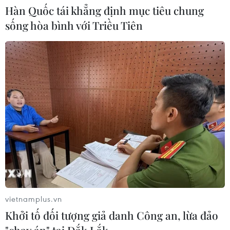
Hàn Quốc tái khẳng định mục tiêu chung
sống hòa bình với Triều Tiên
Viện kiểm sát truy tố
Iran phủ nhận tuyên bố
Shark Bình về tội rửa
của ông Trump về đề
tiền 320 tỷ đồng
nghị dừng không kích
Viện Kiểm sát nhân dân
Các nguồn tin quân sự
Thành phố Hà Nội đã ban
Iran ngày 2/8 bác bỏ
hành cáo trạng truy tố gần
tuyên bố của Tổng thống
200 bị can trong vụ án
Mỹ Donald Trump rằng
Phó Đức Nam cùng đồng
Tehran đã đề nghị
phạm lập sàn giao dịch
Washington dừng các
ngoại hối, chứng khoán
cuộc không kích, đồng thời
trái phép để lừa đảo nhà
gọi phát biểu này là "một
đầu tư.
lời nói dối mới".
vietnamplus.vn
NGHE
NGHE
Khởi tố đối tượng giả danh Công an, lừa đảo
"chạy án" tại Đắk Lắk