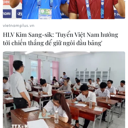
Iran nhằm vào các lực
lượng Mỹ.
NGHE
vietnamplus.vn
HLV Kim Sang-sik: 'Tuyển Việt Nam hướng
tới chiến thắng để giữ ngôi đầu bảng'
Iran ra điều kiện gì với
Ukraine tiếp tục dội UAV
Mỹ trước khi mở lại Eo
vào kho hàng của nền
biển Hormuz?
tảng bán lẻ lớn tại Nga
Iran tuyên bố Eo biển
Các lực lượng Ukraine đã