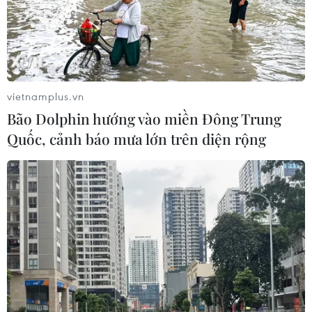
răng bị phát hiện tại sân
NGHE
bay Tân Sơn Nhất.
NGHE
vietnamplus.vn
Bão Dolphin hướng vào miền Đông Trung
Quốc, cảnh báo mưa lớn trên diện rộng
Cục diện chiến sự Nga-
Tiệm trà sữa mới khai
Ukraine ngày càng phức
trương ở Lâm Đồng bốc
tạp khi Mỹ cấp phép cho
cháy dữ dội
Kiev sản xuất tên lửa
Khoảng 2h, ngọn lửa bất