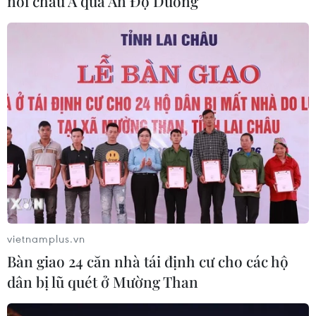
nối châu Á qua Ấn Độ Dương
phản ánh phát hiện một
Eo biển Hormuz và khẳng
con vật nghi là cá sấu tại
định sẽ không chủ động
khu vực suối Cây Xanh,
xin nối lại các cuộc đàm
thôn Bù Xia.
phán hòa bình với phía
Mỹ.
NGHE
NGHE
vietnamplus.vn
Bàn giao 24 căn nhà tái định cư cho các hộ
dân bị lũ quét ở Mường Than
Thủ tướng Israel đến
Bệnh viện Đức Giang