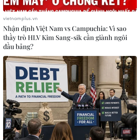
vietnamplus.vn
Nhận định Việt Nam vs Campuchia: Vì sao
thầy trò HLV Kim Sang-sik cần giành ngôi
(Ảnh: Vietnam+)
đầu bảng?
Mùa Xuân đang tràn ngập trong không gian,
những giai điệu mùa Xuân của nhạc sỹ Văn Cao,
Văn Ký, Hoàng Việt, Trần Hoàn, Xuân Hồng, Bùi
Đức Hạnh réo rắt vang lên ở khắp mọi nơi.
Lòng người như hoa nở, rạo rực, náo nức hay
xao xuyến, bâng khuâng khi nghe lắng những
nốt nhạc Xuân gợi nhớ ký ức, hoài niệm về thời
gian xưa cũ?
Kính mời quý vị và các bạn cùng nghe lại