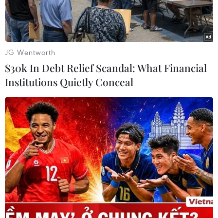
Khi hoa đào, hoa mai bắt đầu hé nụ, khi khắp các làng quê và
phố phường bắt đầu lan tỏa không khí náo nức của Tết đang
về, cũng là lúc khắp nơi vang lên những giai điệu mùa Xuân
tươi vui, rộn rã.
JG Wentworth
Diệu Hằng
$30k In Debt Relief Scandal: What Financial
Institutions Quietly Conceal
Theo dõi VietnamPlus