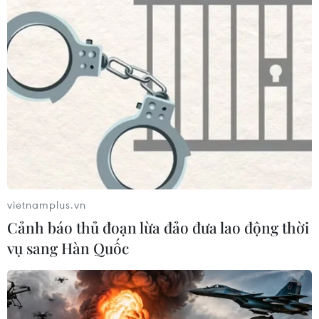
vực của Nga khiến điện
thao quốc tế ở cửa ngõ
Kremlin phải kích hoạt báo
phía nam Thành phố Hà
động phòng không diện
Nội.
rộng và khẩn cấp.
NGHE
NGHE
vietnamplus.vn
Cảnh báo thủ đoạn lừa đảo đưa lao động thời
vụ sang Hàn Quốc
Mỹ không kích hàng
Iran tuyên bố bắn nổ
chục mục tiêu quân sự ở
dàn tiêm kích tàng hình