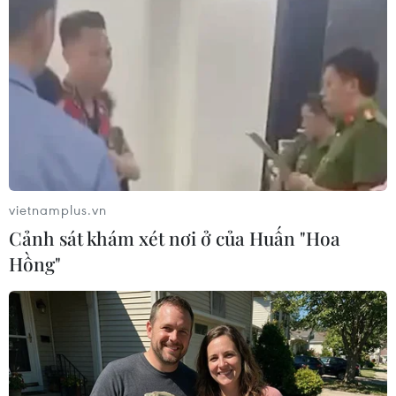
treo cờ Ấn Độ sau khi con
mặt trận Ukraine và Bộ
tàu bị tấn công và chìm
Quốc phòng Nga.
trên Biển Đỏ, ngoài khơi
NGHE
thành phố cảng Hodeida.
NGHE
vietnamplus.vn
Cảnh sát khám xét nơi ở của Huấn "Hoa
Hồng"
Triệt phá thành công hệ
Nga và Ukraine tiếp tục
thống Lương Sơn TV
tấn công qua lại, thương
đánh bạc lên tới 1.500 tỷ
vong không ngừng gia