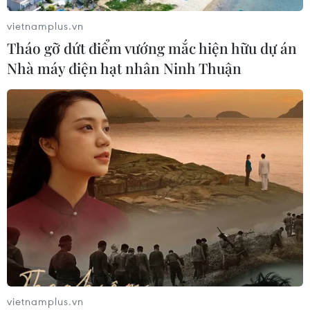
karaoke
vietnamplus.vn
05/08/2026 09:38
Tháo gỡ dứt điểm vướng mắc hiện hữu dự án
Nhà máy điện hạt nhân Ninh Thuận
Khởi tố người đàn ông xịt vòi cao áp
vào thợ tháo dỡ nhà sát vách
05/08/2026 09:23
Xem thêm
CƠ QUAN CHỦ QUẢN: THÔNG TẤN XÃ VIỆT NAM
vietnamplus.vn