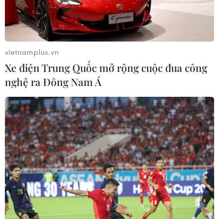
vietnamplus.vn
Xe điện Trung Quốc mở rộng cuộc đua công
nghệ ra Đông Nam Á
TIN CÙNG CHUYÊN MỤC
Tây Ninh ngăn chặn, xử lý nghiêm