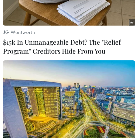
JG Wentworth
$15k In Unmanageable Debt? The "Relief
Program" Creditors Hide From You
Đối tượng Phan Lê Huy bị phát hiện và bắt giữ khi vận chuyển,
tàng trữ trái phép ma túy và vũ khí trên xe. (Ảnh: TTXVN)
Ngày 17/11, Phòng Cảnh sát Giao thông, Công an
tỉnh Quảng Bình cho biết lực lượng chức năng