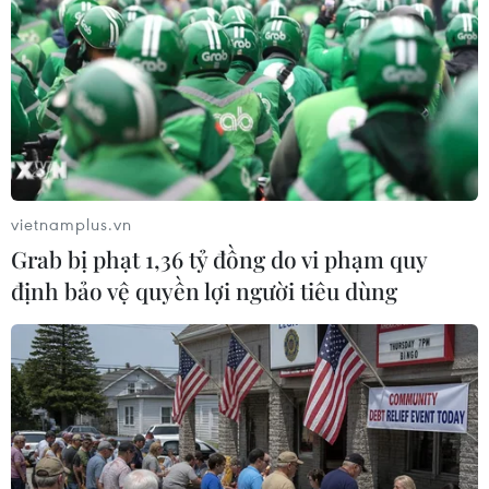
dụng trái phép chất ma túy
29/10/2021 15:05
Rạng sáng 29/10, lực lượng chức năng thành phố Huế
phát hiện 29 đối tượng nam, nữ có dấu hiệu tàng trữ, sử
dụng trái phép chất ma túy tại cơ sở kinh doanh ăn
uống K&K trên đường Lê Viết Lợi.
vietnamplus.vn
Grab bị phạt 1,36 tỷ đồng do vi phạm quy
định bảo vệ quyền lợi người tiêu dùng