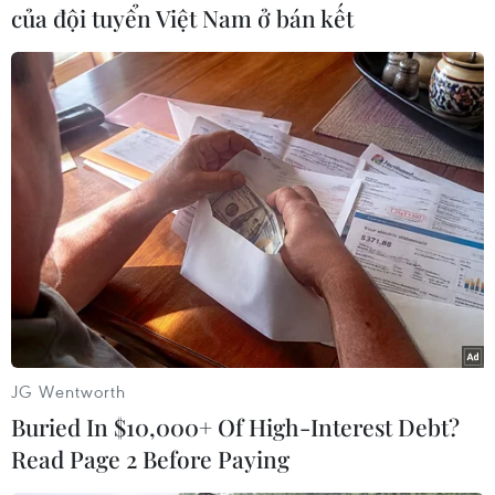
của đội tuyển Việt Nam ở bán kết
Tang vật được lực lượng chức năng thu giữ tại hiện trường.
(Ảnh: TTXVN)
(TTXVN/Vietnam+)
JG Wentworth
Buried In $10,000+ Of High-Interest Debt?
Read Page 2 Before Paying