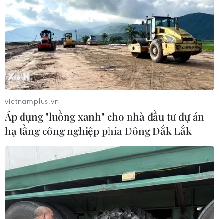
vietnamplus.vn
Áp dụng "luồng xanh" cho nhà đầu tư dự án
hạ tầng công nghiệp phía Đông Đắk Lắk