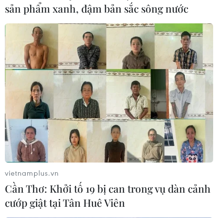
sản phẩm xanh, đậm bản sắc sông nước
Lực lượng chức năng tỉnh Điện Biên phá thành công
chuyên án 122M, bắt giữ 1 đối tượng Giàng A Pó, thu
12.000 viên ma túy tổng hợp, 1 xe máy và một số vật
chứng liên quan.
vietnamplus.vn
Cần Thơ: Khởi tố 19 bị can trong vụ dàn cảnh
cướp giật tại Tân Huê Viên