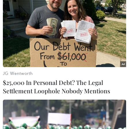
TIN LIÊN QUAN
JG Wentworth
$25,000 In Personal Debt? The Legal
Settlement Loophole Nobody Mentions
Thừa Thiên-Huế: Phát hiện 29 người sử