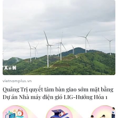
07/08/2026 12:27
Phát hiện đối tượng tàng trữ trái
phép vũ khí quân dụng
07/08/2026 12:25
Tây Ninh cảnh báo giả mạo cơ quan
đăng ký kinh doanh để lừa đảo
doanh nghiệp
vietnamplus.vn
07/08/2026 08:38
Quảng Trị quyết tâm bàn giao sớm mặt bằng
Dự án Nhà máy điện gió LIG-Hướng Hóa 1
Tiến "Bịp" hầu tòa trong vụ
án tổ chức sử dụng trái phép chất ma
túy