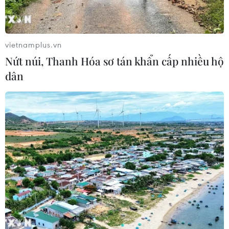
“bay lắc” trong quán karaoke
05/08/2026 13:41
vietnamplus.vn
Nứt núi, Thanh Hóa sơ tán khẩn cấp nhiều hộ
Lập kênh TikTok khởi nghiệp, lừa
dân
đảo chiếm đoạt 15 tỷ đồng
05/08/2026 11:36
Đắk Lắk: Án phạt nghiêm minh với
đối tượng phá hoại đoàn kết dân tộc
05/08/2026 09:58
Hà Nội xét xử ổ nhóm 50 đối tượng tổ
chức sử dụng ma túy trong quán