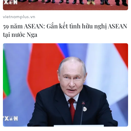
vietnamplus.vn
59 năm ASEAN: Gắn kết tình hữu nghị ASEAN
tại nước Nga
Nam Định: Bắt hai đối tượng và thu giữ số
lượng lớn ma túy
06/11/2021 03:58
Công an tỉnh Nam Định vừa bắt hai đối tượng và thu
giữ 3 bánh heroin, 4kg ma túy tổng hợp dạng đá,
10.000 viên ma túy tổng hợp dạng hồng phiến, 2kg