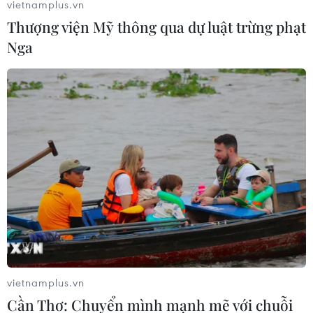
thuốc phiện và 18 triệu đồng.
vietnamplus.vn
Thượng viện Mỹ thông qua dự luật trừng phạt
Nga
Điện Biên: Bắt đối tượng mua bán 12.000
viên ma túy tổng hợp
vietnamplus.vn
Cần Thơ: Chuyển mình mạnh mẽ với chuỗi
08/11/2021 14:20