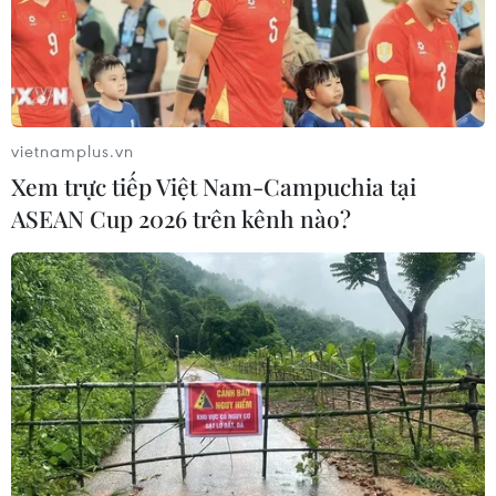
24 năm tù cho 2 vợ chồng tổ
chức “bay lắc” tại Hà Nội
06/08/2026 03:46
vietnamplus.vn
Khởi tố thêm 6 đối tượng vụ lập
Xem trực tiếp Việt Nam-Campuchia tại
khống hồ sơ bảo hiểm y tế ở Đắk Lắk
ASEAN Cup 2026 trên kênh nào?
05/08/2026 14:55
Vận chuyển quá cảnh hàng giả và
xâm phạm sở hữu trí tuệ diễn biến
phức tạp
05/08/2026 13:44
24 năm tù cho đôi vợ chồng tổ chức