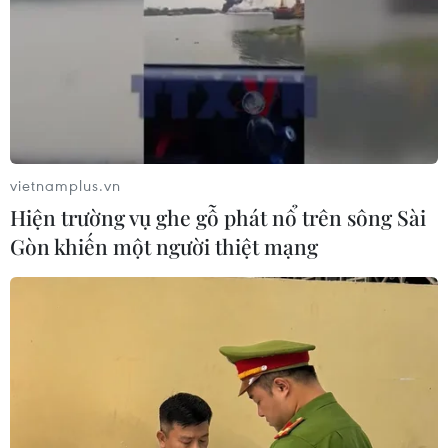
vietnamplus.vn
TIN CÙNG CHUYÊN MỤC
Hiện trường vụ ghe gỗ phát nổ trên sông Sài
Gòn khiến một người thiệt mạng
Áp thấp nhiệt đới đã suy yếu thành
một vùng áp thấp
08/08/2026 14:19
Trung Quốc nâng mức ứng phó khẩn
cấp với bão Dolphin
08/08/2026 07:10