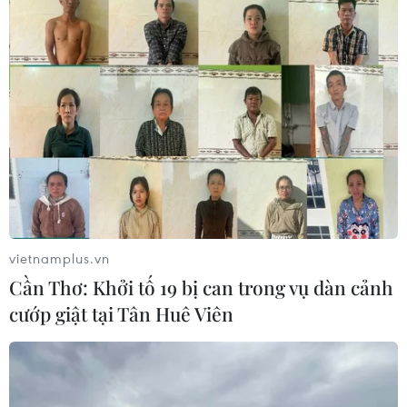
vietnamplus.vn
Cần Thơ: Khởi tố 19 bị can trong vụ dàn cảnh
cướp giật tại Tân Huê Viên