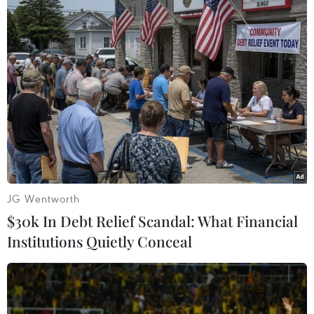
Người dân địa phương thuộc đảo Newfoundland,
Canada đang hết sức lo lắng rằng xác của con cá voi
khổng lồ có thể phát nổ bất cứ lúc nào.
JG Wentworth
$30k In Debt Relief Scandal: What Financial
Institutions Quietly Conceal
Kinh hãi cảnh đàn cá voi hung dữ ăn thịt