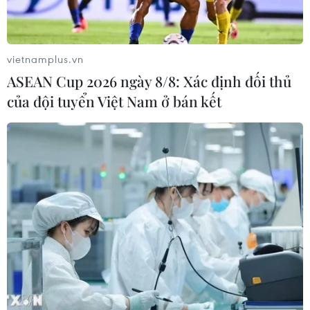
vietnamplus.vn
ASEAN Cup 2026 ngày 8/8: Xác định đối thủ
của đội tuyển Việt Nam ở bán kết
Ngư dân Quảng Bình thả cá thể rùa kỳ lạ
về với biển
21/02/2014 14:41
Theo ngư dân Hồ Văn Năm, khi mắc vào lưới, chú rùa
biển này còn sống, nặng hơn 10kg, mai có màu trắng
hồng, dưới bụng có màu vàng.