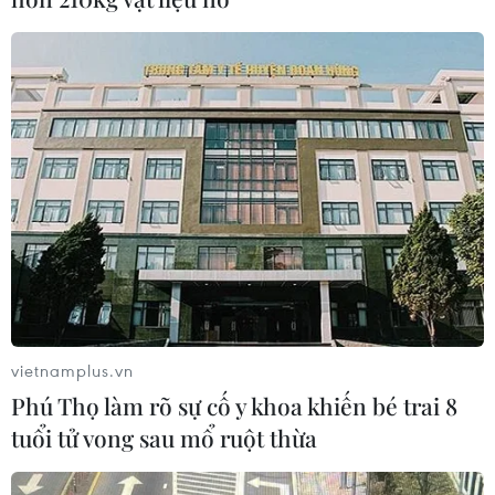
Gỡ khó khăn triển khai dự án trọng
điểm quốc gia hồ Ka Pét
07/08/2026 11:24
Indonesia nỗ lực khống chế cháy
rừng tại Vườn Quốc gia Núi Bromo
07/08/2026 10:56
Thụy Sĩ khó đạt mục tiêu giảm phát
thải khí nhà kính vào năm 2030
vietnamplus.vn
07/08/2026 09:42
Phú Thọ làm rõ sự cố y khoa khiến bé trai 8
tuổi tử vong sau mổ ruột thừa
Bão Dolphin càn quét các đảo miền