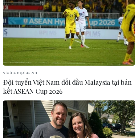
chính đồng loại
28/04/2014 22:45
Một đàn cá voi sát thủ khoảng 20 con trong cơn đói đã
không thể làm chủ được bản thân và lao vào tấn công
hai mẹ con cá voi xám.
vietnamplus.vn
Đội tuyển Việt Nam đối đầu Malaysia tại bán
kết ASEAN Cup 2026