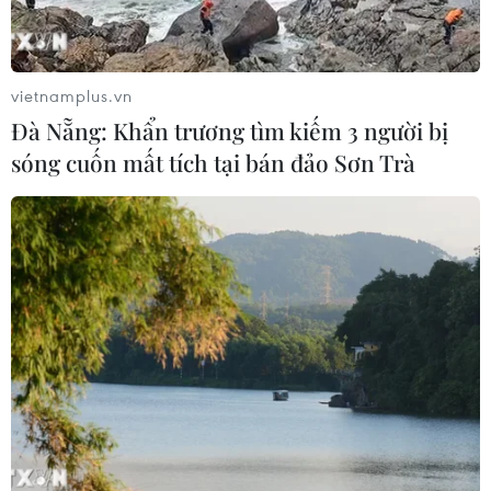
06/08/2026 23:15
Xem thêm
vietnamplus.vn
Đà Nẵng: Khẩn trương tìm kiếm 3 người bị
sóng cuốn mất tích tại bán đảo Sơn Trà
CƠ QUAN CHỦ QUẢN: THÔNG TẤN XÃ VIỆT NAM
Tổng Biên tập: TRẦN TIẾN DUẨN
Phó Tổng Biên tập: NGUYỄN THỊ TÁM, KHÚC THANH
THỦY
Sở hữu trí tuệ
Quy định sử dụng
RSS
Hỗ trợ