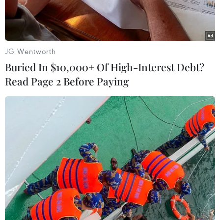
JG Wentworth
Buried In $10,000+ Of High-Interest Debt?
Read Page 2 Before Paying
Con cá voi bị trôi dạt vào bờ. (Ảnh: Nguyễn Đức
Thọ/Vietnam+)
Chiều 8/5, tại cửa biển sông Ròon, Trạm biên