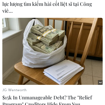
lực lượng tìm kiếm hài cốt liệt sĩ tại Công
viê…
#Quảng Bình
#Cá voi
#Trôi dạt
#Giải cứu
#Trạm biên phòng
#Ngư dân
#Chôn cất
#Nhà thờ cá
Quảng Bình
Quảng Trị
Theo dõi VietnamPlus
JG Wentworth
$15k In Unmanageable Debt? The "Relief
Program" Creditors Hide From You