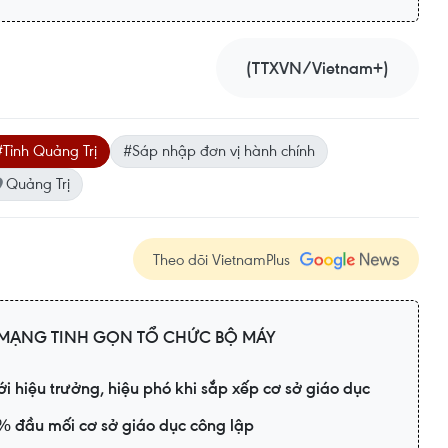
(TTXVN/Vietnam+)
#Tỉnh Quảng Trị
#Sáp nhập đơn vị hành chính
Quảng Trị
Theo dõi VietnamPlus
MẠNG TINH GỌN TỔ CHỨC BỘ MÁY
ới hiệu trưởng, hiệu phó khi sắp xếp cơ sở giáo dục
% đầu mối cơ sở giáo dục công lập