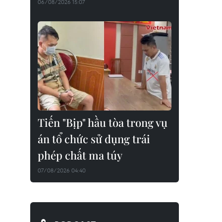
06/08/2026 15:07
Tiến "Bịp" hầu tòa trong vụ
án tổ chức sử dụng trái
phép chất ma túy
07/08/2026 04:40