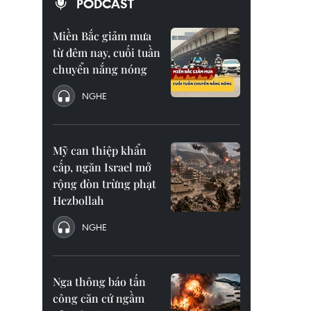
PODCAST
Miền Bắc giảm mưa
từ đêm nay, cuối tuần
chuyển nắng nóng
NGHE
Mỹ can thiệp khẩn
cấp, ngăn Israel mở
rộng đòn trừng phạt
Hezbollah
NGHE
Nga thông báo tấn
công căn cứ ngầm