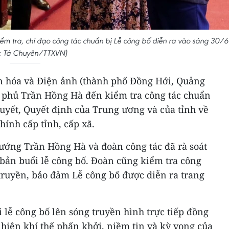
ểm tra, chỉ đạo công tác chuẩn bị Lễ công bố diễn ra vào sáng 30/6
: Tá Chuyên/TTXVN)
ăn hóa và Điện ảnh (thành phố Đồng Hới, Quảng
 phủ Trần Hồng Hà đến kiểm tra công tác chuẩn
quyết, Quyết định của Trung ương và của tỉnh về
hính cấp tỉnh, cấp xã.
tướng Trần Hồng Hà và đoàn công tác đã rà soát
 bản buổi lễ công bố. Đoàn cũng kiểm tra công
n truyền, bảo đảm Lễ công bố được diễn ra trang
 lễ công bố lên sóng truyền hình trực tiếp đồng
ể hiện khí thế phấn khởi, niềm tin và kỳ vọng của