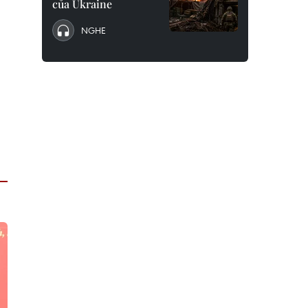
của Ukraine
NGHE