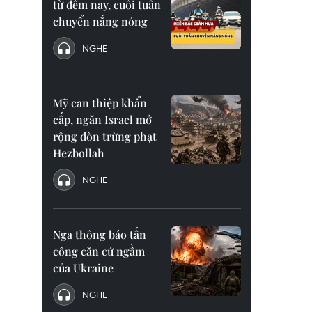
từ đêm nay, cuối tuần
chuyển nắng nóng
NGHE
Mỹ can thiệp khẩn
cấp, ngăn Israel mở
rộng đòn trừng phạt
Hezbollah
NGHE
Nga thông báo tấn
công căn cứ ngầm
của Ukraine
NGHE