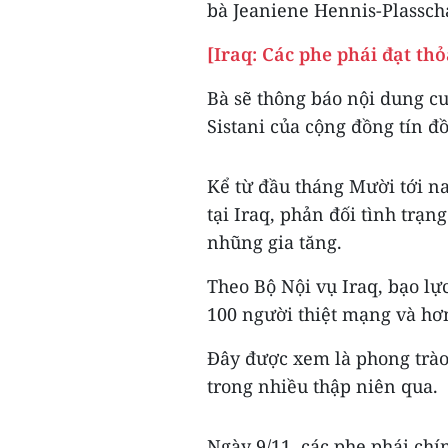
bà Jeaniene Hennis-Plassch
[Iraq: Các phe phái đạt t
Bà sẽ thông báo nội dung cu
Sistani của cộng đồng tín đồ
Kể từ đầu tháng Mười tới nay
tại Iraq, phản đối tình trạn
nhũng gia tăng.
Theo Bộ Nội vụ Iraq, bạo lự
100 người thiệt mạng và hơ
Đây được xem là phong trào 
trong nhiều thập niên qua.
Ngày 9/11, các phe phái chín