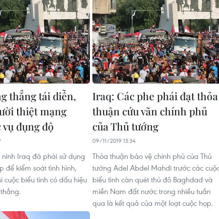
g thẳng tái diễn,
Iraq: Các phe phái đạt thỏa
ười thiệt mạng
thuận cứu vãn chính phủ
c vụ đụng độ
của Thủ tướng
9
09/11/2019 13:34
 ninh Iraq đã phải sử dụng
Thỏa thuận bảo vệ chính phủ của Thủ
 để kiểm soát tình hình,
tướng Adel Abdel Mahdi trước các cuộ
hi cuộc biểu tình có dấu hiệu
biểu tình càn quét thủ đô Baghdad và
 thẳng.
miền Nam đất nước trong nhiều tuần
qua là kết quả của một loạt cuộc họp.