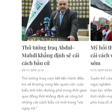
Thủ tướng Iraq Abdul-
Mỹ hối t
Mahdi khẳng định sẽ cải
cải cách 
cách bầu cử
sớm
09/11/2019 22:41
11/11/2019 05:53
Thủ tướng Iraq cam kết tiến hành điều
Tuyên bố của
tra về thương vong liên quan các cuộc
ngại nghiêm 
biểu tình trên đường phố trong thời gian
bạo lực nhằm
qua đồng thời khẳng định sẽ công bố
thời nhấn m
những cải cách bầu cử mới trong "vài
phủ Iraq tổ 
ngày tới."