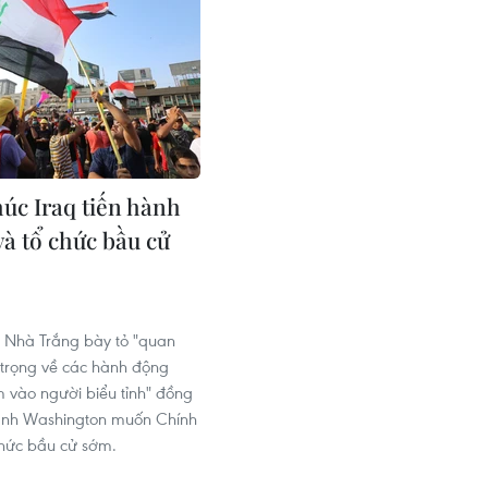
húc Iraq tiến hành
và tổ chức bầu cử
 Nhà Trắng bày tỏ "quan
trọng về các hành động
 vào người biểu tỉnh" đồng
ạnh Washington muốn Chính
chức bầu cử sớm.