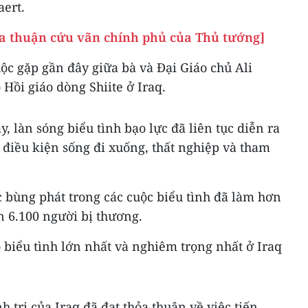
aert.
hỏa thuận cứu vãn chính phủ của Thủ tướng]
ộc gặp gần đây giữa bà và Đại Giáo chủ Ali
 Hồi giáo dòng Shiite ở Iraq.
, làn sóng biểu tình bạo lực đã liên tục diễn ra
g điều kiện sống đi xuống, thất nghiệp và tham
c bùng phát trong các cuộc biểu tình đã làm hơn
n 6.100 người bị thương.
biểu tình lớn nhất và nghiêm trọng nhất ở Iraq
h trị của Iraq đã đạt thỏa thuận về việc tiến