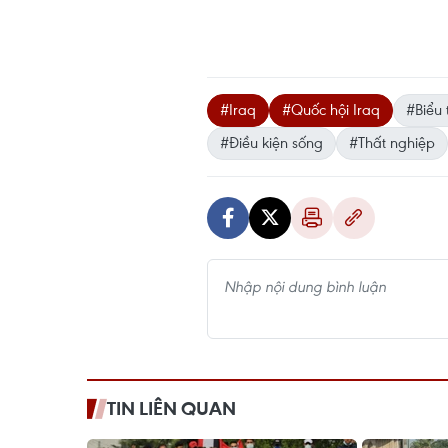
#Iraq
#Quốc hội Iraq
#Biểu 
#Điều kiện sống
#Thất nghiệp
TIN LIÊN QUAN