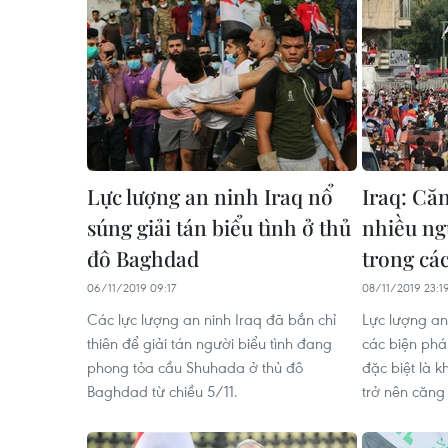
Lực lượng an ninh Iraq nổ
Iraq: Căn
súng giải tán biểu tình ở thủ
nhiều ng
đô Baghdad
trong cá
06/11/2019 09:17
08/11/2019 23:1
Các lực lượng an ninh Iraq đã bắn chỉ
Lực lượng an
thiên để giải tán người biểu tình đang
các biện pháp
phong tỏa cầu Shuhada ở thủ đô
đặc biệt là k
Baghdad từ chiều 5/11.
trở nên căng