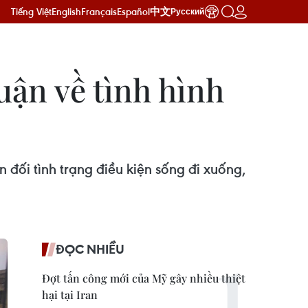
Tiếng Việt
English
Français
Español
中文
Русский
uận về tình hình
n đối tình trạng điều kiện sống đi xuống,
ĐỌC NHIỀU
Đợt tấn công mới của Mỹ gây nhiều thiệt
hại tại Iran