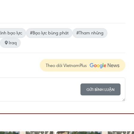
tình bạo lực
#Bạo lực bùng phát
#Tham nhũng
Iraq
Theo dõi VietnamPlus
GỬI BÌNH LUẬN