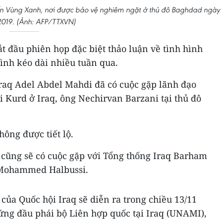
 đến Vùng Xanh, nơi được bảo vệ nghiêm ngặt ở thủ đô Baghdad ngày
019. (Ảnh: AFP/TTXVN)
ắt đầu phiên họp đặc biệt thảo luận về tình hình
tình kéo dài nhiều tuần qua.
Iraq Adel Abdel Mahdi đã có cuộc gặp lãnh đạo
i Kurd ở Iraq, ông Nechirvan Barzani tại thủ đô
hông được tiết lộ.
 cũng sẽ có cuộc gặp với Tổng thống Iraq Barham
i Mohammed Halbussi.
 của Quốc hội Iraq sẽ diễn ra trong chiều 13/11
ứng đầu phái bộ Liên hợp quốc tại Iraq (UNAMI),