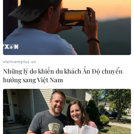
07/08/2026 04:28
Chuyên gia Canada đánh giá cao bản
lĩnh đối ngoại của Việt Nam
07/08/2026 03:49
vietnamplus.vn
Venezuela khởi động đàm phán về
Những lý do khiến du khách Ấn Độ chuyển
tiến trình chuyển giao chính trị
hướng sang Việt Nam
07/08/2026 02:58
Sập công trình tại Cuba khiến 2
người tử vong
07/08/2026 01:48