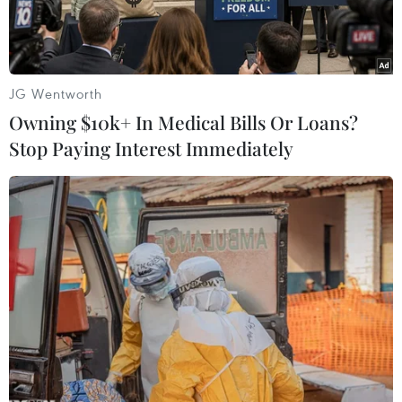
Với đa số tại cả Thượng viện và Hạ viện, Đảng
Colorado và các đồng minh đã chấp thuận yêu
cầu của Tổng thống Cartes về việc triển khai
JG Wentworth
binh sỹ để truy quét các phần tử vũ trang cánh
Owning $10k+ In Medical Bills Or Loans?
tả tại khu rừng miền Bắc nước này mà không
Stop Paying Interest Immediately
cần phải chờ quốc hội ban bố tình trạng khẩn
cấp trước.
Tình trạng khẩn cấp thường được ban bố khi
các quyền lập hiến bị đình chỉ.
Theo Hiến pháp Paraguay, quân đội chỉ được sử
dụng để đối phó các mối đe dọa từ nước ngoài
hoặc bảo vệ sự ổn định của chính phủ.