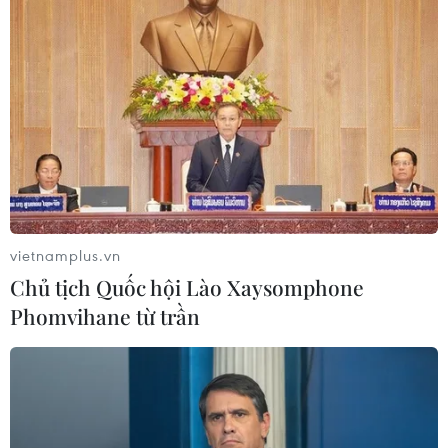
Tổng Biên tập: TRẦN TIẾN DUẨN
Phó Tổng Biên tập: NGUYỄN THỊ TÁM, KHÚC THANH
THỦY
Sở hữu trí tuệ
Quy định sử dụng
RSS
Hỗ trợ
Ngôn ngữ
TTXVN
Dịch vụ tin
Quảng cáo
vietnamplus.vn
Liên hệ
Chủ tịch Quốc hội Lào Xaysomphone
Phomvihane từ trần
Giấy phép số: 1374/GP-BTTTT do Bộ Thông tin và Truyền thông
cấp ngày 11/9/2008.
Quảng cáo: Phó TBT Nguyễn Thị Tám: 093.5958688, Email: