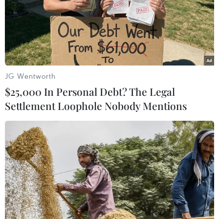
Đảng Cộng hòa đề xuất dự luật trao
thêm thẩm quyền thuế quan cho ông
Trump
07/08/2026 00:33
JG Wentworth
$25,000 In Personal Debt? The Legal
Cựu Giám đốc Viện Quốc gia về Dị
Settlement Loophole Nobody Mentions
ứng của Mỹ bị buộc tội khinh thường
Quốc hội
07/08/2026 00:25
Mexico triển khai hàng nghìn binh sỹ
bảo vệ các vùng trồng bơ trọng điểm
07/08/2026 00:09