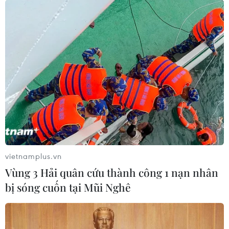
và phế liệu vonfram trong một năm
05/08/2026 06:53
Brazil hạ cấp quan hệ với Argentina,
căng thẳng ngoại giao với Mỹ
05/08/2026 03:55
Xem thêm
vietnamplus.vn
Vùng 3 Hải quân cứu thành công 1 nạn nhân
bị sóng cuốn tại Mũi Nghê
CƠ QUAN CHỦ QUẢN: THÔNG TẤN XÃ VIỆT NAM