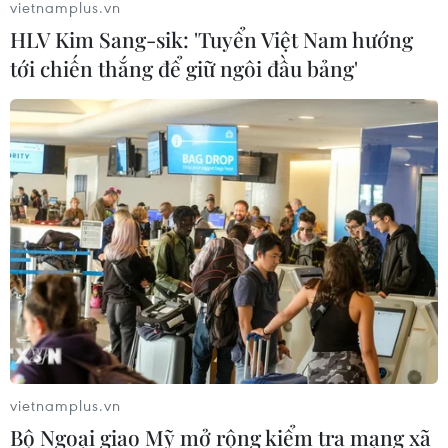
vietnamplus.vn
HLV Kim Sang-sik: 'Tuyển Việt Nam hướng
tới chiến thắng để giữ ngôi đầu bảng'
TIN CÙNG CHUYÊN MỤC
vietnamplus.vn
Bộ Ngoại giao Mỹ mở rộng kiểm tra mạng xã