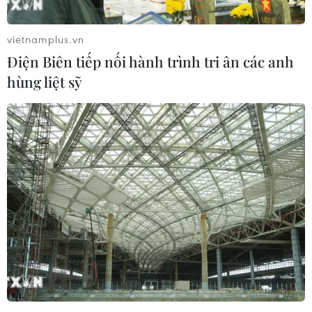
vietnamplus.vn
Điện Biên tiếp nối hành trình tri ân các anh
Hội nghị mùa Xuân IMF-WB: Kinh tế thế
hùng liệt sỹ
giới đối mặt với bất trắc lớn
12/04/2019 06:18
Tổng Giám đốc IMF cho rằng thế giới đang phải đối
mặt với một quãng thời gian "bất trắc cao" khi 70% nền
kinh tế toàn cầu rơi vào tăng trưởng chậm và tình trạng
này có thể càng tồi tệ.