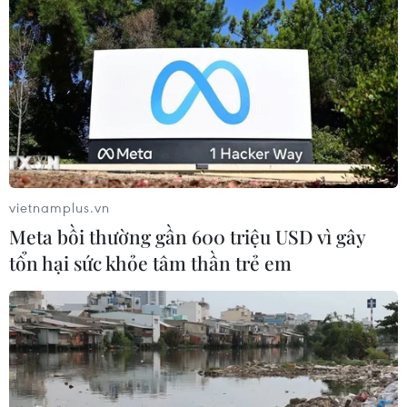
Tổng Biên tập: TRẦN TIẾN DUẨN
Phó Tổng Biên tập: NGUYỄN THỊ TÁM, KHÚC THANH
THỦY
Sở hữu trí tuệ
Quy định sử dụng
RSS
Hỗ trợ
Ngôn ngữ
TTXVN
vietnamplus.vn
Dịch vụ tin
Quảng cáo
Meta bồi thường gần 600 triệu USD vì gây
Liên hệ
tổn hại sức khỏe tâm thần trẻ em
Giấy phép số: 1374/GP-BTTTT do Bộ Thông tin và Truyền thông
cấp ngày 11/9/2008.
Quảng cáo: Phó TBT Nguyễn Thị Tám: 093.5958688, Email:
tamvna@gmail.com