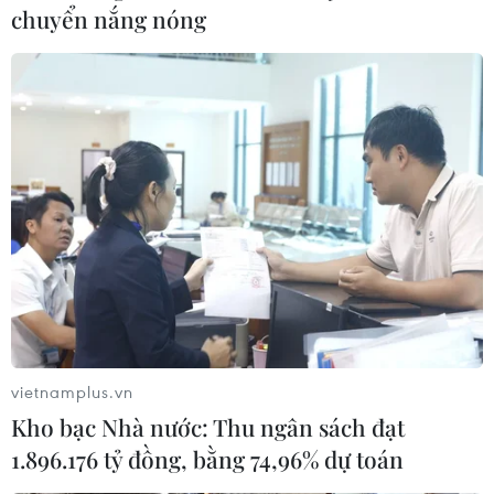
chuyển nắng nóng
Hội nghị mùa Xuân IMF-WB: Pháp cảnh
báo nguy cơ đe dọa đồng euro
vietnamplus.vn
13/04/2019 01:54
Kho bạc Nhà nước: Thu ngân sách đạt
Bộ trưởng Tài chính Pháp Bruno Le Maire cảnh báo
1.896.176 tỷ đồng, bằng 74,96% dự toán
những bất đồng ngày càng tăng về chính sách kinh tế