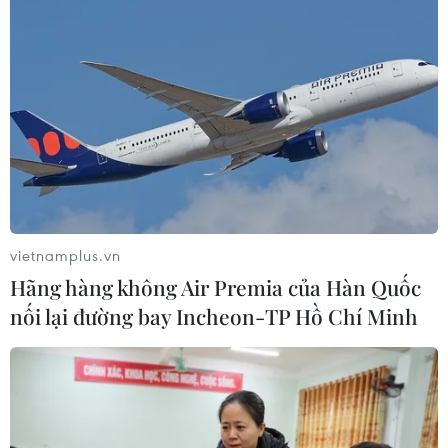
13/04/2019 08:39
G20 khẳng định sự cần thiết thực thi "đúng lúc" hành
động chính sách nhằm đối phó tốt hơn đối với những
nguy cơ khiến kinh tế thế giới giảm tốc.
vietnamplus.vn
Hãng hàng không Air Premia của Hàn Quốc
nối lại đường bay Incheon-TP Hồ Chí Minh