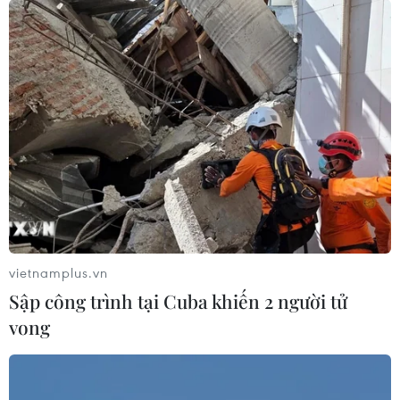
giữa các nước thành viên thuộc Eurozone có nguy cơ
gây tổn hại tới đồng euro.
vietnamplus.vn
Sập công trình tại Cuba khiến 2 người tử
vong
G20 nhất trí tiến hành các bước đi "đúng
lúc" nhằm giảm thiểu rủi ro