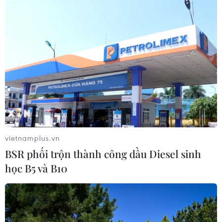
đối mặt thách thức
03/08/2026 23:10
Mỹ bán đồng euro để hỗ trợ Nhật
Bản vực dậy đồng yen
03/08/2026 15:34
Xem thêm
vietnamplus.vn
BSR phối trộn thành công dầu Diesel sinh
học B5 và B10
CƠ QUAN CHỦ QUẢN: THÔNG TẤN XÃ VIỆT NAM