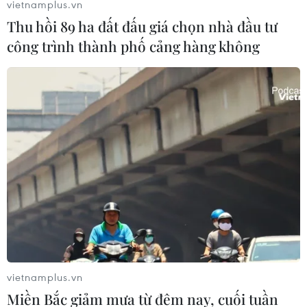
vietnamplus.vn
Thu hồi 89 ha đất đấu giá chọn nhà đầu tư
công trình thành phố cảng hàng không
Tổng giám đốc IMF kêu gọi Argentina kiên
trì cải cách kinh tế
12/04/2019 08:41
Phát biểu với báo giới trước khi Hội nghị mùa Xuân
thường niên của IMF và WB khai mạc ở Mỹ, Tổng Giám
đốc IMF nhận định giờ là lúc chương trình cải cách kinh
tế Argentina bắt đầu có hiệu quả.
vietnamplus.vn
Miền Bắc giảm mưa từ đêm nay, cuối tuần