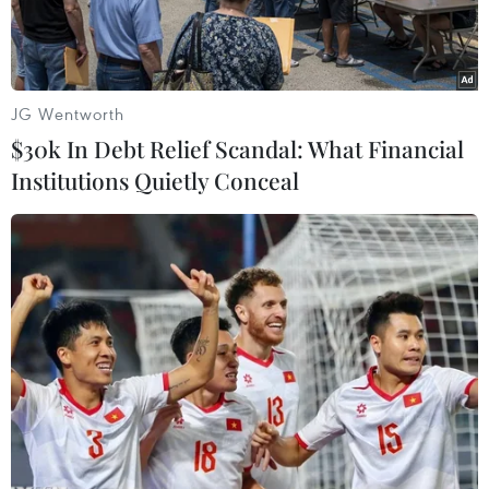
toàn cầu.
JG Wentworth
$30k In Debt Relief Scandal: What Financial
Institutions Quietly Conceal
Giám đốc phụ trách khu vực châu Á-Thái Bình Dương của IMF,
ông Changyong Rhee. (Nguồn: AFP)
Quỹ Tiền tệ quốc tế (IMF) ngày 12/4 nhận định
triển vọng tăng trưởng của các nền kinh tế khu